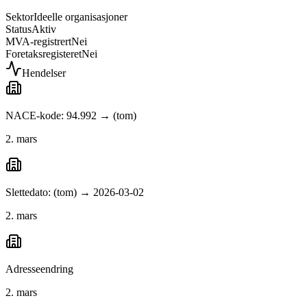
Sektor
Ideelle organisasjoner
Status
Aktiv
MVA-registrert
Nei
Foretaksregisteret
Nei
Hendelser
NACE-kode: 94.992 → (tom)
2. mars
Slettedato: (tom) → 2026-03-02
2. mars
Adresseendring
2. mars