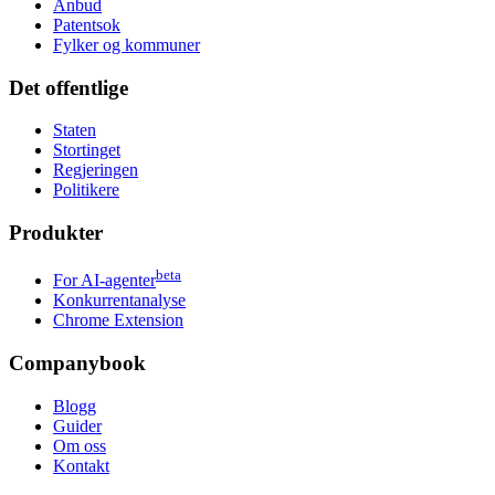
Anbud
Patentsok
Fylker og kommuner
Det offentlige
Staten
Stortinget
Regjeringen
Politikere
Produkter
beta
For AI-agenter
Konkurrentanalyse
Chrome Extension
Companybook
Blogg
Guider
Om oss
Kontakt