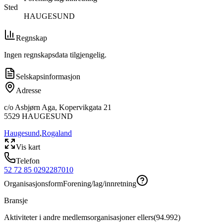
Sted
HAUGESUND
Regnskap
Ingen regnskapsdata tilgjengelig.
Selskapsinformasjon
Adresse
c/o Asbjørn Aga, Kopervikgata 21
5529
HAUGESUND
Haugesund
,
Rogaland
Vis kart
Telefon
52 72 85 02
92287010
Organisasjonsform
Forening/lag/innretning
Bransje
Aktiviteter i andre medlemsorganisasjoner ellers
(
94.992
)