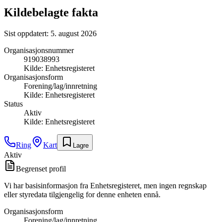
Kildebelagte fakta
Sist oppdatert:
5. august 2026
Organisasjonsnummer
919038993
Kilde:
Enhetsregisteret
Organisasjonsform
Forening/lag/innretning
Kilde:
Enhetsregisteret
Status
Aktiv
Kilde:
Enhetsregisteret
Ring
Kart
Lagre
Aktiv
Begrenset profil
Vi har basisinformasjon fra Enhetsregisteret, men ingen regnskap
eller styredata tilgjengelig for denne enheten ennå.
Organisasjonsform
Forening/lag/innretning