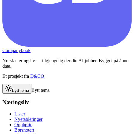
Companybook
Norsk næringsliv — tilgjengelig der din AI jobber. Bygget på åpne
data.
Et prosjekt fra
D&CO
Bytt tema
Bytt tema
Næringsliv
Lister
Nyetableringer
Opphørte
Børsnotert