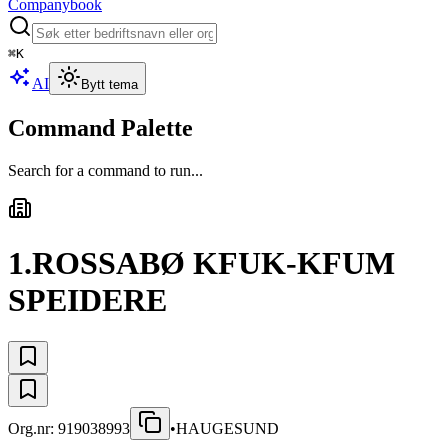
Companybook
⌘
K
AI
Bytt tema
Command Palette
Search for a command to run...
1.ROSSABØ KFUK-KFUM
SPEIDERE
Org.nr:
919038993
•
HAUGESUND