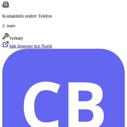
Kontaktinfo endret: Telefon
2. mars
Verktøy
Søk domener hos Norid
CB