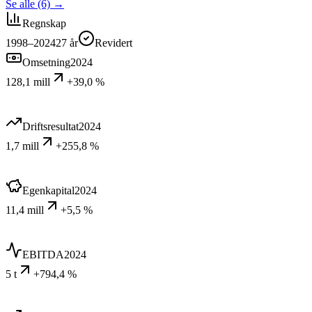
Se alle (6)
→
Regnskap
1998–2024
27
år
Revidert
Omsetning
2024
128,1 mill
+39,0 %
Driftsresultat
2024
1,7 mill
+255,8 %
Egenkapital
2024
11,4 mill
+5,5 %
EBITDA
2024
5 t
+794,4 %