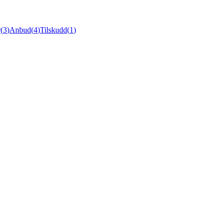
r
(
3
)
Anbud
(
4
)
Tilskudd
(
1
)