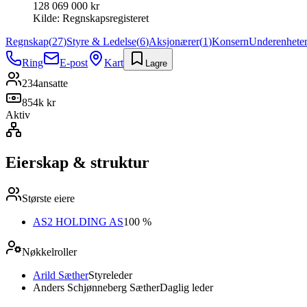
128 069 000 kr
Kilde:
Regnskapsregisteret
Regnskap
(
27
)
Styre & Ledelse
(
6
)
Aksjonærer
(
1
)
Konsern
Underenhete
Ring
E-post
Kart
Lagre
234
ansatte
854k kr
Aktiv
Eierskap & struktur
Største eiere
AS2 HOLDING AS
100 %
Nøkkelroller
Arild Sæther
Styreleder
Anders Schjønneberg Sæther
Daglig leder