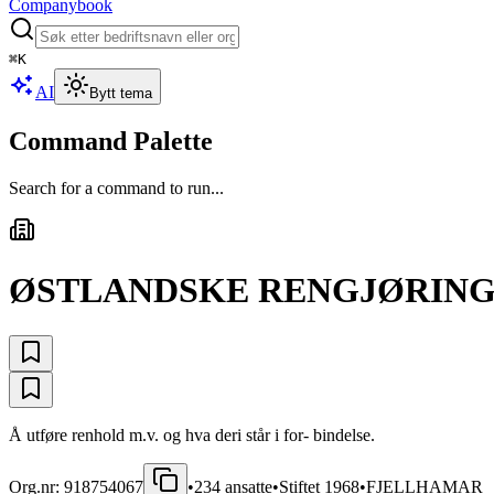
Companybook
⌘
K
AI
Bytt tema
Command Palette
Search for a command to run...
ØSTLANDSKE RENGJØRING
Å utføre renhold m.v. og hva deri står i for- bindelse.
Org.nr:
918754067
•
234
ansatte
•
Stiftet
1968
•
FJELLHAMAR