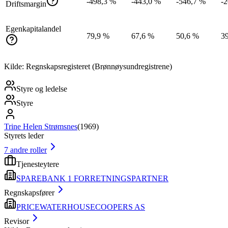
-498,3 %
-443,0 %
-546,7 %
-
Driftsmargin
Egenkapitalandel
79,9 %
67,6 %
50,6 %
3
Kilde: Regnskapsregisteret (Brønnøysundregistrene)
Styre og ledelse
Styre
Trine Helen Strømsnes
(
1969
)
Styrets leder
7
andre roller
Tjenesteytere
SPAREBANK 1 FORRETNINGSPARTNER
Regnskapsfører
PRICEWATERHOUSECOOPERS AS
Revisor