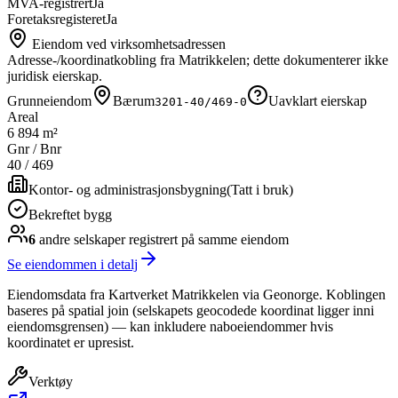
MVA-registrert
Ja
Foretaksregisteret
Ja
Eiendom ved virksomhetsadressen
Adresse-/koordinatkobling fra Matrikkelen; dette dokumenterer ikke
juridisk eierskap.
Grunneiendom
Bærum
Uavklart eierskap
3201-40/469-0
Areal
6 894 m²
Gnr / Bnr
40
/
469
Kontor- og administrasjonsbygning
(
Tatt i bruk
)
Bekreftet bygg
6
andre selskap
er
registrert på samme eiendom
Se eiendommen i detalj
Eiendomsdata fra Kartverket Matrikkelen via Geonorge. Koblingen
baseres på spatial join (selskapets geocodede koordinat ligger inni
eiendomsgrensen) — kan inkludere naboeiendommer hvis
koordinatet er upresist.
Verktøy