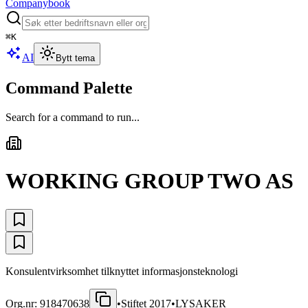
Companybook
⌘
K
AI
Bytt tema
Command Palette
Search for a command to run...
WORKING GROUP TWO AS
Konsulentvirksomhet tilknyttet informasjonsteknologi
Org.nr:
918470638
•
Stiftet
2017
•
LYSAKER