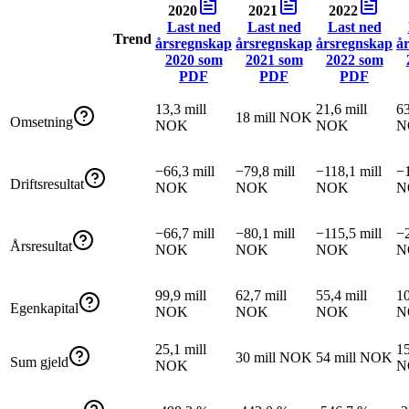
2020
2021
2022
Last ned
Last ned
Last ned
Trend
årsregnskap
årsregnskap
årsregnskap
å
2020
som
2021
som
2022
som
PDF
PDF
PDF
13,3 mill
21,6 mill
63
18 mill NOK
Omsetning
NOK
NOK
N
−66,3 mill
−79,8 mill
−118,1 mill
−1
Driftsresultat
NOK
NOK
NOK
N
−66,7 mill
−80,1 mill
−115,5 mill
−2
Årsresultat
NOK
NOK
NOK
N
99,9 mill
62,7 mill
55,4 mill
10
Egenkapital
NOK
NOK
NOK
N
25,1 mill
15
30 mill NOK
54 mill NOK
Sum gjeld
NOK
N