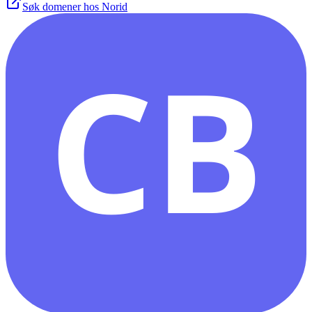
Søk domener hos Norid
CB