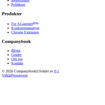
Regjeringen
Politikere
Produkter
beta
For AI-agenter
Konkurrentanalyse
Chrome Extension
Companybook
Blogg
Guider
Om oss
Kontakt
©
2026
Companybook
|
Utviklet av
0-1
Vilkår
Personvern