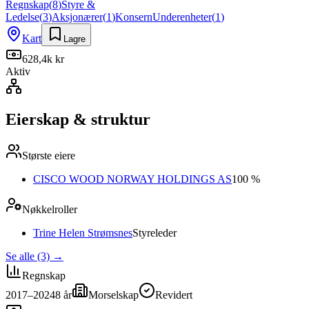
Regnskap
(
8
)
Styre &
Ledelse
(
3
)
Aksjonærer
(
1
)
Konsern
Underenheter
(
1
)
Kart
Lagre
628,4k kr
Aktiv
Eierskap & struktur
Største eiere
CISCO WOOD NORWAY HOLDINGS AS
100 %
Nøkkelroller
Trine Helen Strømsnes
Styreleder
Se alle (3)
→
Regnskap
2017–2024
8
år
Morselskap
Revidert