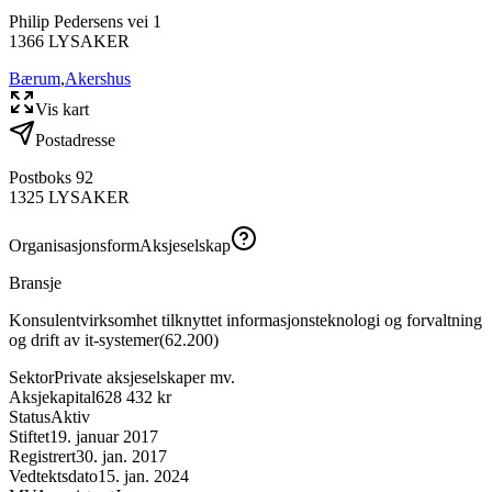
Philip Pedersens vei 1
1366
LYSAKER
Bærum
,
Akershus
Vis kart
Postadresse
Postboks 92
1325
LYSAKER
Organisasjonsform
Aksjeselskap
Bransje
Konsulentvirksomhet tilknyttet informasjonsteknologi og forvaltning
og drift av it-systemer
(
62.200
)
Sektor
Private aksjeselskaper mv.
Aksjekapital
628 432 kr
Status
Aktiv
Stiftet
19. januar 2017
Registrert
30. jan. 2017
Vedtektsdato
15. jan. 2024