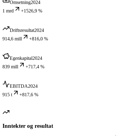
Omsetning
2024
1 mrd
+1526,9 %
Driftsresultat
2024
914,6 mill
+816,0 %
Egenkapital
2024
839 mill
+717,4 %
EBITDA
2024
915 t
+817,6 %
Inntekter og resultat