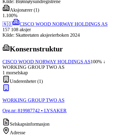
Kilde: Brønnøysundregistrene
Aksjonærer
(
1
)
1
.
100
%
🇳🇴
CISCO WOOD NORWAY HOLDINGS AS
157 108
aksjer
Kilde: Skatteetaten aksjeeierboken 2024
Konsernstruktur
CISCO WOOD NORWAY HOLDINGS AS
100
% ↓
WORKING GROUP TWO AS
1
morselskap
Underenheter
(
1
)
WORKING GROUP TWO AS
Org.nr:
819987742
• LYSAKER
Selskapsinformasjon
Adresse