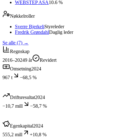
WEBSTEP ASA
10.6 %
Nøkkelroller
Sverre Bjerkeli
Styreleder
Fredrik Grøndahl
Daglig leder
Se alle (7)
→
Regnskap
2016–2024
9
år
Revidert
Omsetning
2024
967 t
−68,5 %
Driftsresultat
2024
−10,7 mill
−58,7 %
Egenkapital
2024
555,2 mill
+10,8 %