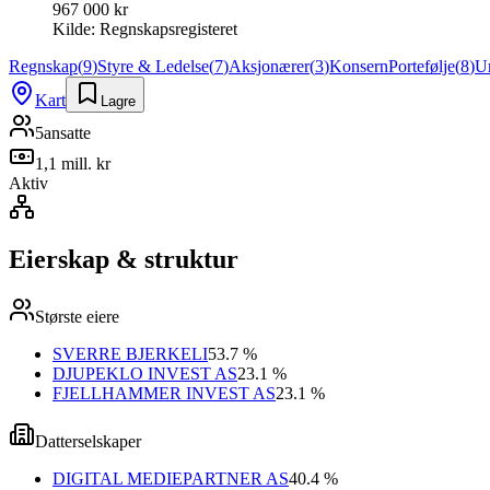
967 000 kr
Kilde:
Regnskapsregisteret
Regnskap
(
9
)
Styre & Ledelse
(
7
)
Aksjonærer
(
3
)
Konsern
Portefølje
(
8
)
U
Kart
Lagre
5
ansatte
1,1 mill. kr
Aktiv
Eierskap & struktur
Største eiere
SVERRE BJERKELI
53.7 %
DJUPEKLO INVEST AS
23.1 %
FJELLHAMMER INVEST AS
23.1 %
Datterselskaper
DIGITAL MEDIEPARTNER AS
40.4 %