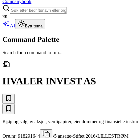
Companybook
⌘
K
AI
Bytt tema
Command Palette
Search for a command to run...
HVALER INVEST AS
Kjøp og salg av aksjer, verdipapirer, eiendommer og finansielle instru
Org.nr:
918291644
•
5
ansatte
•
Stiftet
2016
•
LILLESTRØM