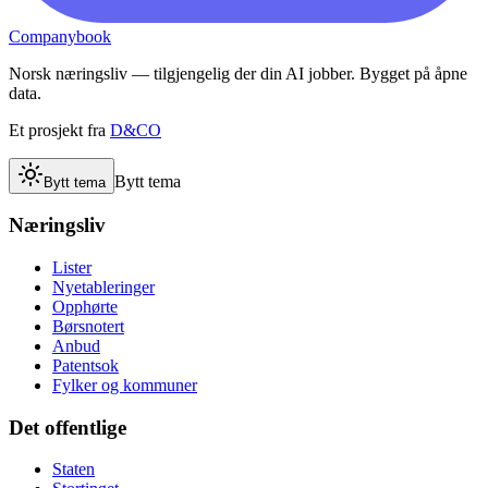
Companybook
Norsk næringsliv — tilgjengelig der din AI jobber. Bygget på åpne
data.
Et prosjekt fra
D&CO
Bytt tema
Bytt tema
Næringsliv
Lister
Nyetableringer
Opphørte
Børsnotert
Anbud
Patentsok
Fylker og kommuner
Det offentlige
Staten