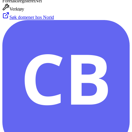
Foretaksregisteret
Nei
Verktøy
Søk domener hos Norid
CB