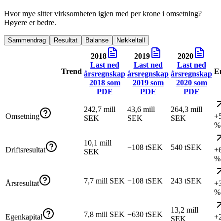
Hvor mye sitter virksomheten igjen med per krone i omsetning?
Høyere er bedre.
Sammendrag
Resultat
Balanse
Nøkkeltall
2018
2019
2020
Last ned
Last ned
Last ned
Trend
E
årsregnskap
årsregnskap
årsregnskap
2018
som
2019
som
2020
som
PDF
PDF
PDF
242,7 mill
43,6 mill
264,3 mill
Omsetning
+
SEK
SEK
SEK
%
10,1 mill
−108 tSEK
540 tSEK
Driftsresultat
+
SEK
%
7,7 mill SEK
−108 tSEK
243 tSEK
Årsresultat
+
%
13,2 mill
7,8 mill SEK
−630 tSEK
Egenkapital
+
SEK