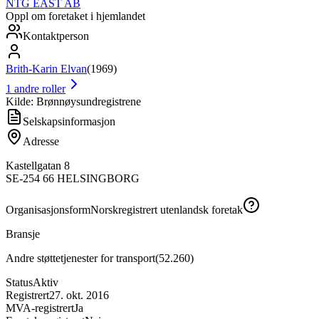
NTG EAST AB
Oppl om foretaket i hjemlandet
Kontaktperson
Brith-Karin Elvan
(
1969
)
1
andre roller
Kilde: Brønnøysundregistrene
Selskapsinformasjon
Adresse
Kastellgatan 8
SE-254 66 HELSINGBORG
Organisasjonsform
Norskregistrert utenlandsk foretak
Bransje
Andre støttetjenester for transport
(
52.260
)
Status
Aktiv
Registrert
27. okt. 2016
MVA-registrert
Ja