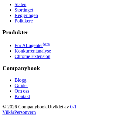
Staten
Stortinget
Regjeringen
Politikere
Produkter
beta
For AI-agenter
Konkurrentanalyse
Chrome Extension
Companybook
Blogg
Guider
Om oss
Kontakt
©
2026
Companybook
|
Utviklet av
0-1
Vilkår
Personvern