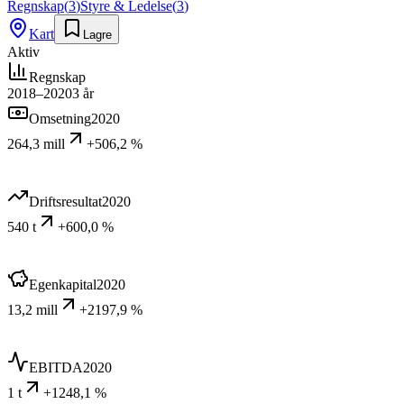
Regnskap
(
3
)
Styre & Ledelse
(
3
)
Kart
Lagre
Aktiv
Regnskap
2018–2020
3
år
Omsetning
2020
264,3 mill
+506,2 %
Driftsresultat
2020
540 t
+600,0 %
Egenkapital
2020
13,2 mill
+2197,9 %
EBITDA
2020
1 t
+1248,1 %