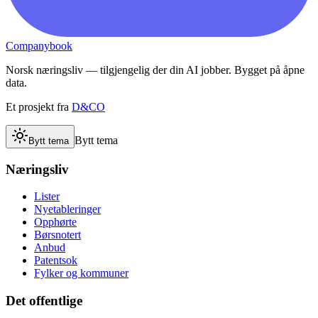
Companybook
Norsk næringsliv — tilgjengelig der din AI jobber. Bygget på åpne
data.
Et prosjekt fra
D&CO
Bytt tema
Bytt tema
Næringsliv
Lister
Nyetableringer
Opphørte
Børsnotert
Anbud
Patentsok
Fylker og kommuner
Det offentlige