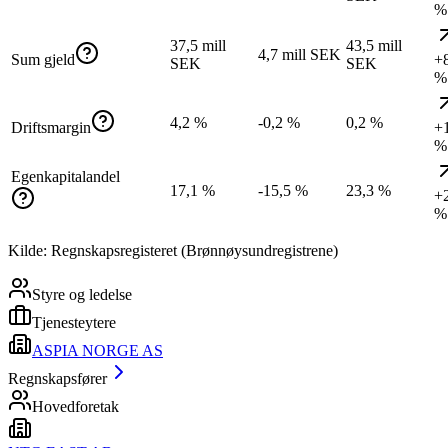
%
37,5 mill
43,5 mill
4,7 mill SEK
Sum gjeld
+
SEK
SEK
%
4,2 %
-0,2 %
0,2 %
Driftsmargin
+
%
Egenkapitalandel
17,1 %
-15,5 %
23,3 %
+
%
Kilde: Regnskapsregisteret (Brønnøysundregistrene)
Styre og ledelse
Tjenesteytere
ASPIA NORGE AS
Regnskapsfører
Hovedforetak