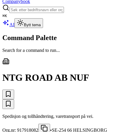
Companybook
⌘
K
AI
Bytt tema
Command Palette
Search for a command to run...
NTG ROAD AB NUF
Spedisjon og tollhåndtering, varetransport på vei.
Org.nr:
917918082
•
SE-254 66 HELSINGBORG