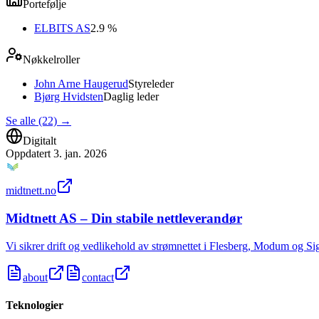
Portefølje
ELBITS AS
2.9 %
Nøkkelroller
John Arne Haugerud
Styreleder
Bjørg Hvidsten
Daglig leder
Se alle (22)
→
Digitalt
Oppdatert
3. jan. 2026
midtnett.no
Midtnett AS – Din stabile nettleverandør
Vi sikrer drift og vedlikehold av strømnettet i Flesberg, Modum og Si
about
contact
Teknologier