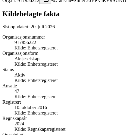
Org.nr:
917856222
•
47
ansatte
•
Stiftet
2016
•
VIKERSUND
Kildebelagte fakta
Sist oppdatert:
20. juli 2026
Organisasjonsnummer
917856222
Kilde:
Enhetsregisteret
Organisasjonsform
Aksjeselskap
Kilde:
Enhetsregisteret
Status
Aktiv
Kilde:
Enhetsregisteret
Ansatte
47
Kilde:
Enhetsregisteret
Registrert
10. oktober 2016
Kilde:
Enhetsregisteret
Regnskapsår
2024
Kilde:
Regnskapsregisteret
Omsetning