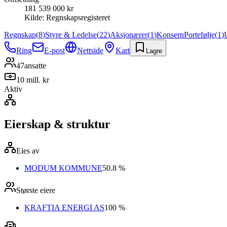
181 539 000 kr
Kilde:
Regnskapsregisteret
Regnskap
(
8
)
Styre & Ledelse
(
22
)
Aksjonærer
(
1
)
Konsern
Portefølje
(
1
)
Ring
E-post
Nettside
Kart
Lagre
47
ansatte
10 mill. kr
Aktiv
Eierskap & struktur
Eies av
MODUM KOMMUNE
50.8 %
Største eiere
KRAFTIA ENERGI AS
100 %