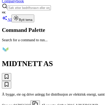
Companybook
⌘
K
AI
Bytt tema
Command Palette
Search for a command to run...
MIDTNETT AS
Å bygge, eie og drive anlegg for distribusjon av elektrisk energi, samt 