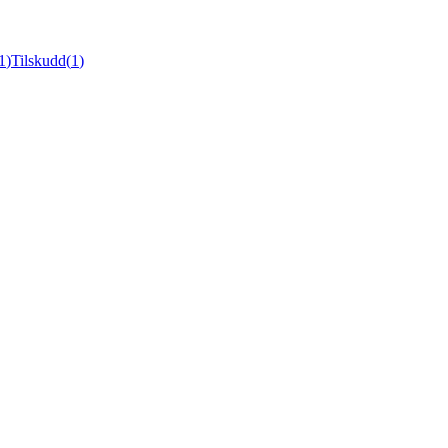
1
)
Tilskudd
(
1
)