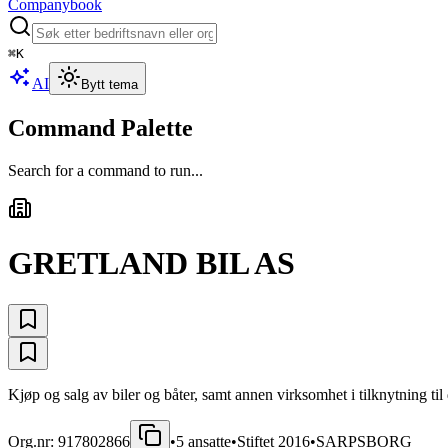
Companybook
⌘
K
AI
Bytt tema
Command Palette
Search for a command to run...
GRETLAND BIL AS
Kjøp og salg av biler og båter, samt annen virksomhet i tilknytning til 
Org.nr:
917802866
•
5
ansatte
•
Stiftet
2016
•
SARPSBORG