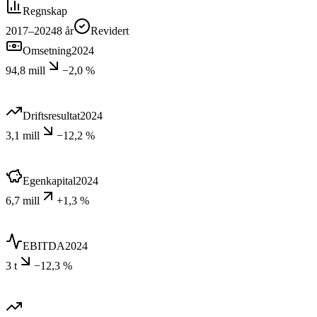
Regnskap
2017–2024
8
år
Revidert
Omsetning
2024
94,8 mill
−2,0 %
Driftsresultat
2024
3,1 mill
−12,2 %
Egenkapital
2024
6,7 mill
+1,3 %
EBITDA
2024
3 t
−12,3 %