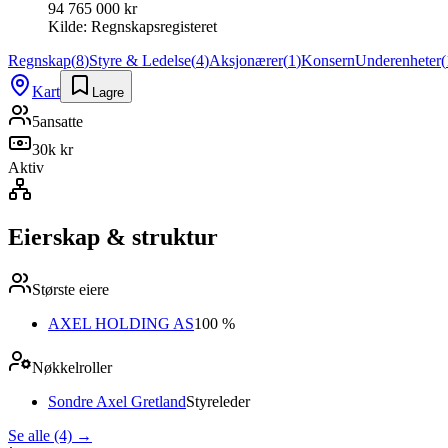
94 765 000 kr
Kilde:
Regnskapsregisteret
Regnskap
(
8
)
Styre & Ledelse
(
4
)
Aksjonærer
(
1
)
Konsern
Underenheter
(
Kart
Lagre
5
ansatte
30k kr
Aktiv
Eierskap & struktur
Største eiere
AXEL HOLDING AS
100 %
Nøkkelroller
Sondre Axel Gretland
Styreleder
Se alle (4)
→