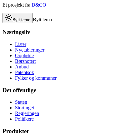
Et prosjekt fra
D&CO
Bytt tema
Bytt tema
Næringsliv
Lister
Nyetableringer
Opphørte
Børsnotert
Anbud
Patentsok
Fylker og kommuner
Det offentlige
Staten
Stortinget
Regjeringen
Politikere
Produkter