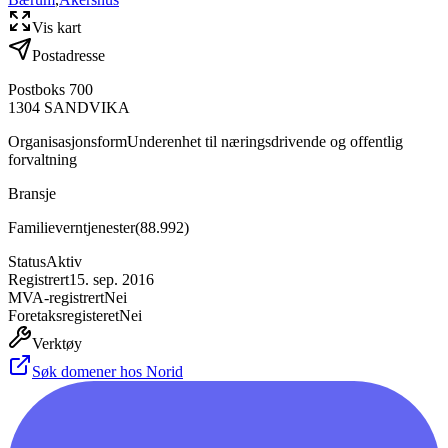
Vis kart
Postadresse
Postboks 700
1304
SANDVIKA
Organisasjonsform
Underenhet til næringsdrivende og offentlig
forvaltning
Bransje
Familieverntjenester
(
88.992
)
Status
Aktiv
Registrert
15. sep. 2016
MVA-registrert
Nei
Foretaksregisteret
Nei
Verktøy
Søk domener hos Norid