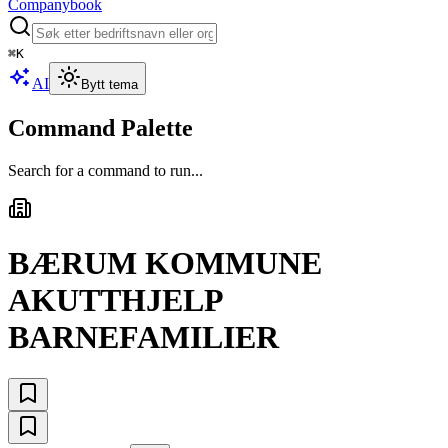
Companybook
⌘
K
AI
Bytt tema
Command Palette
Search for a command to run...
BÆRUM KOMMUNE
AKUTTHJELP
BARNEFAMILIER