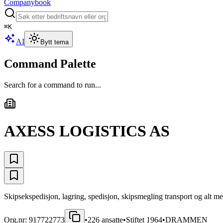
Companybook
⌘
K
AI
Bytt tema
Command Palette
Search for a command to run...
AXESS LOGISTICS AS
Skipsekspedisjon, lagring, spedisjon, skipsmegling transport og alt me
Org.nr:
917722773
•
226
ansatte
•
Stiftet
1964
•
DRAMMEN