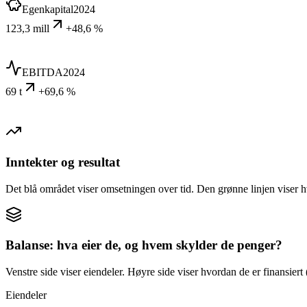
Egenkapital
2024
123,3 mill
+48,6 %
EBITDA
2024
69 t
+69,6 %
Inntekter og resultat
Det blå området viser omsetningen over tid. Den grønne linjen viser h
Balanse: hva eier de, og hvem skylder de penger?
Venstre side viser eiendeler. Høyre side viser hvordan de er finansiert (
Eiendeler