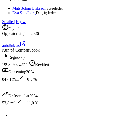
Mats Johan Eriksson
Styreleder
Eva Sundberg
Daglig leder
Se alle (10)
→
Digitalt
Oppdatert
2. jan. 2026
autolink.as
Kun på Companybook
Regnskap
1998–2024
27
år
Revidert
Omsetning
2024
847,1 mill
+0,5 %
Driftsresultat
2024
53,8 mill
+111,0 %