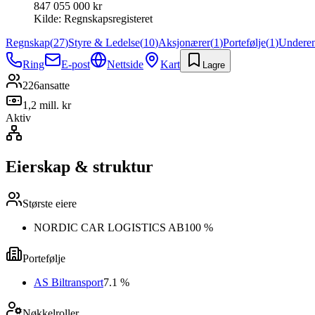
847 055 000 kr
Kilde:
Regnskapsregisteret
Regnskap
(
27
)
Styre & Ledelse
(
10
)
Aksjonærer
(
1
)
Portefølje
(
1
)
Underen
Ring
E-post
Nettside
Kart
Lagre
226
ansatte
1,2 mill. kr
Aktiv
Eierskap & struktur
Største eiere
NORDIC CAR LOGISTICS AB
100 %
Portefølje
AS Biltransport
7.1 %
Nøkkelroller