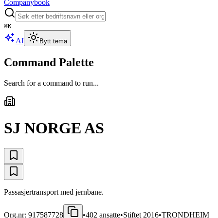
Companybook
⌘
K
AI
Bytt tema
Command Palette
Search for a command to run...
SJ NORGE AS
Passasjertransport med jernbane.
Org.nr:
917587728
•
402
ansatte
•
Stiftet
2016
•
TRONDHEIM