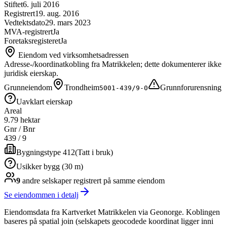
Stiftet
6. juli 2016
Registrert
19. aug. 2016
Vedtektsdato
29. mars 2023
MVA-registrert
Ja
Foretaksregisteret
Ja
Eiendom ved virksomhetsadressen
Adresse-/koordinatkobling fra Matrikkelen; dette dokumenterer ikke
juridisk eierskap.
Grunneiendom
Trondheim
Grunnforurensning
5001-439/9-0
Uavklart eierskap
Areal
9.79 hektar
Gnr / Bnr
439
/
9
Bygningstype 412
(
Tatt i bruk
)
Usikker bygg (30 m)
9
andre selskap
er
registrert på samme eiendom
Se eiendommen i detalj
Eiendomsdata fra Kartverket Matrikkelen via Geonorge. Koblingen
baseres på spatial join (selskapets geocodede koordinat ligger inni