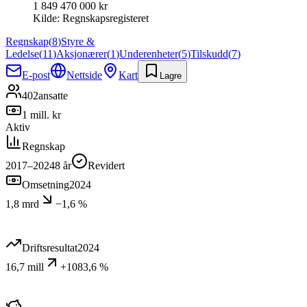
1 849 470 000 kr
Kilde:
Regnskapsregisteret
Regnskap
(
8
)
Styre &
Ledelse
(
11
)
Aksjonærer
(
1
)
Underenheter
(
5
)
Tilskudd
(
7
)
E-post
Nettside
Kart
Lagre
402
ansatte
1 mill. kr
Aktiv
Regnskap
2017–2024
8
år
Revidert
Omsetning
2024
1,8 mrd
−1,6 %
Driftsresultat
2024
16,7 mill
+1083,6 %