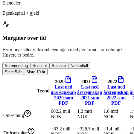
Eiendeler
Egenkapital + gjeld
Marginer over tid
Hvor mye sitter virksomheten igjen med per krone i omsetning?
Høyere er bedre.
Sammendrag
Resultat
Balanse
Nøkkeltall
Siste 5 år
Siste 10 år
2020
2021
2022
Last ned
Last ned
Last ned
Trend
årsregnskap
årsregnskap
årsregnskap
å
2020
som
2021
som
2022
som
PDF
PDF
PDF
602,2 mill
1,2 mrd
1,6 mrd
1,
Omsetning
NOK
NOK
NOK
N
−83,2 mill
−326,5 mill
−1,4 mill
−1
Driftsresultat