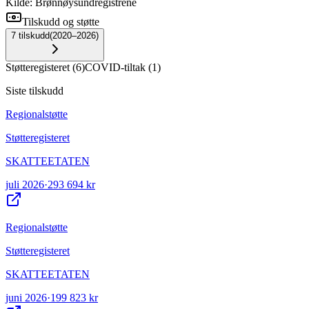
Kilde: Brønnøysundregistrene
Tilskudd og støtte
7
tilskudd
(
2020–2026
)
Støtteregisteret
(
6
)
COVID-tiltak
(
1
)
Siste tilskudd
Regionalstøtte
Støtteregisteret
SKATTEETATEN
juli 2026
·
293 694 kr
Regionalstøtte
Støtteregisteret
SKATTEETATEN
juni 2026
·
199 823 kr