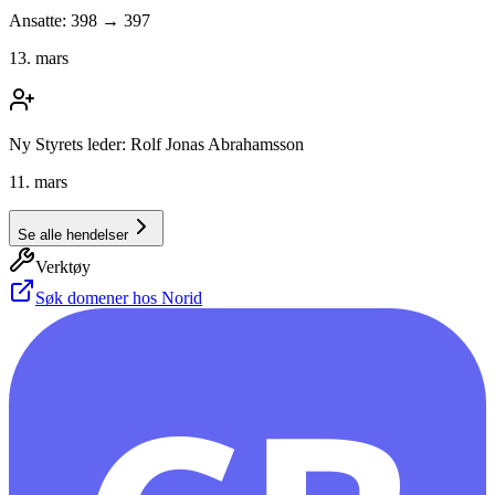
Ansatte: 398 → 397
13. mars
Ny Styrets leder: Rolf Jonas Abrahamsson
11. mars
Se alle hendelser
Verktøy
Søk domener hos Norid