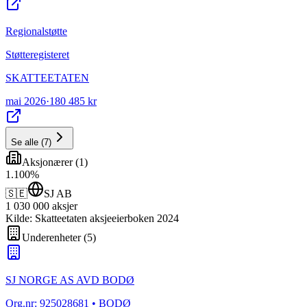
Regionalstøtte
Støtteregisteret
SKATTEETATEN
mai 2026
·
180 485 kr
Se alle
(
7
)
Aksjonærer
(
1
)
1
.
100
%
🇸🇪
SJ AB
1 030 000
aksjer
Kilde: Skatteetaten aksjeeierboken 2024
Underenheter
(
5
)
SJ NORGE AS AVD BODØ
Org.nr:
925028681
• BODØ