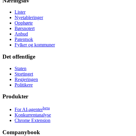
Næringsliv
Lister
Nyetableringer
Opphørte
Børsnotert
Anbud
Patentsok
Fylker og kommuner
Det offentlige
Staten
Stortinget
Regjeringen
Politikere
Produkter
beta
For AI-agenter
Konkurrentanalyse
Chrome Extension
Companybook