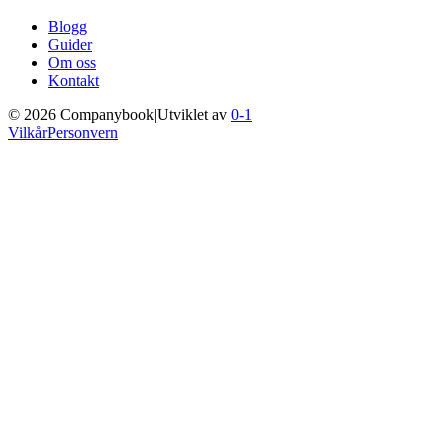
Blogg
Guider
Om oss
Kontakt
©
2026
Companybook
|
Utviklet av
0-1
Vilkår
Personvern