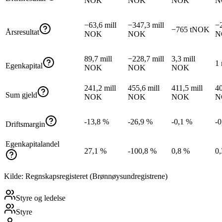
NOK
NOK
NOK
N
−63,6 mill
−347,3 mill
−2
−765 tNOK
Årsresultat
NOK
NOK
N
89,7 mill
−228,7 mill
3,3 mill
1
Egenkapital
NOK
NOK
NOK
241,2 mill
455,6 mill
411,5 mill
40
Sum gjeld
NOK
NOK
NOK
N
-13,8 %
-26,9 %
-0,1 %
-0
Driftsmargin
Egenkapitalandel
27,1 %
-100,8 %
0,8 %
0
Kilde: Regnskapsregisteret (Brønnøysundregistrene)
Styre og ledelse
Styre