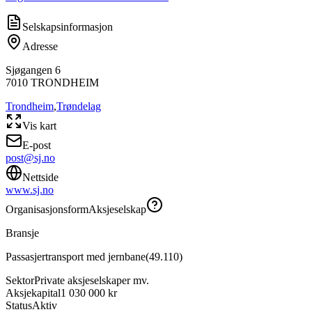
Selskapsinformasjon
Adresse
Sjøgangen 6
7010
TRONDHEIM
Trondheim
,
Trøndelag
Vis kart
E-post
post@sj.no
Nettside
www.sj.no
Organisasjonsform
Aksjeselskap
Bransje
Passasjertransport med jernbane
(
49.110
)
Sektor
Private aksjeselskaper mv.
Aksjekapital
1 030 000 kr
Status
Aktiv