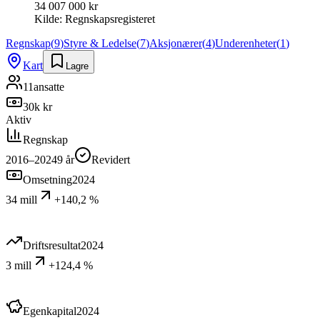
34 007 000 kr
Kilde:
Regnskapsregisteret
Regnskap
(
9
)
Styre & Ledelse
(
7
)
Aksjonærer
(
4
)
Underenheter
(
1
)
Kart
Lagre
11
ansatte
30k kr
Aktiv
Regnskap
2016–2024
9
år
Revidert
Omsetning
2024
34 mill
+140,2 %
Driftsresultat
2024
3 mill
+124,4 %
Egenkapital
2024