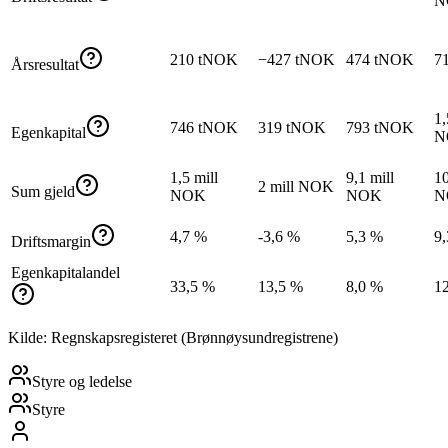
N
210 tNOK
−427 tNOK
474 tNOK
7
Årsresultat
1,
746 tNOK
319 tNOK
793 tNOK
Egenkapital
N
1,5 mill
9,1 mill
10
2 mill NOK
Sum gjeld
NOK
NOK
N
4,7 %
-3,6 %
5,3 %
9
Driftsmargin
Egenkapitalandel
33,5 %
13,5 %
8,0 %
1
Kilde: Regnskapsregisteret (Brønnøysundregistrene)
Styre og ledelse
Styre