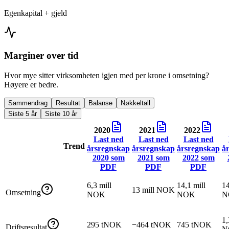
Egenkapital + gjeld
Marginer over tid
Hvor mye sitter virksomheten igjen med per krone i omsetning?
Høyere er bedre.
Sammendrag
Resultat
Balanse
Nøkkeltall
Siste 5 år
Siste 10 år
2020
2021
2022
Last ned
Last ned
Last ned
Trend
årsregnskap
årsregnskap
årsregnskap
å
2020
som
2021
som
2022
som
PDF
PDF
PDF
6,3 mill
14,1 mill
14
13 mill NOK
Omsetning
NOK
NOK
N
1,
295 tNOK
−464 tNOK
745 tNOK
Driftsresultat