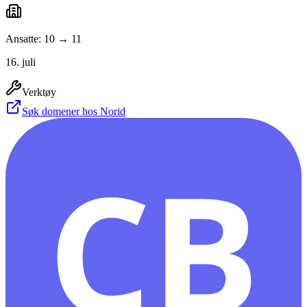
Ansatte: 10 → 11
16. juli
Verktøy
Søk domener hos Norid
CB