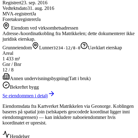
Registrert
23. sep. 2016
Vedtektsdato
31. aug. 2016
MVA-registrert
Ja
Foretaksregisteret
Ja
Eiendom ved virksomhetsadressen
Adresse-/koordinatkobling fra Matrikkelen; dette dokumenterer ikke
juridisk eierskap.
Grunneiendom
Lunner
Uavklart eierskap
3234-12/8-0
Areal
1 433 m²
Gnr / Bnr
12
/
8
Annen undervisningsbygning
(
Tatt i bruk
)
Bekreftet bygg
Se eiendommen i detalj
Eiendomsdata fra Kartverket Matrikkelen via Geonorge. Koblingen
baseres på spatial join (selskapets geocodede koordinat ligger inni
eiendomsgrensen) — kan inkludere naboeiendommer hvis
koordinatet er upresist.
Hendelser