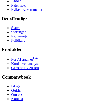
Anbud
Patentsok
Fylker og kommuner
Det offentlige
Staten
Stortinget
Regjeringen
Politikere
Produkter
beta
For AI-agenter
Konkurrentanalyse
Chrome Extension
Companybook
Blogg
Guider
Om oss
Kontakt