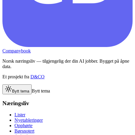
Companybook
Norsk næringsliv — tilgjengelig der din AI jobber. Bygget på åpne
data.
Et prosjekt fra
D&CO
Bytt tema
Bytt tema
Næringsliv
Lister
Nyetableringer
Opphørte
Børsnotert