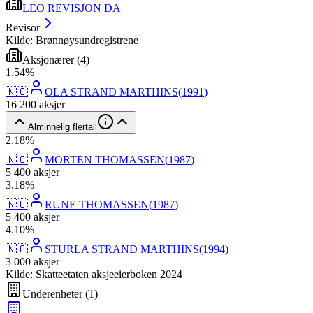
LEO REVISJON DA
Revisor
Kilde: Brønnøysundregistrene
Aksjonærer
(
4
)
1
.
54
%
🇳🇴
OLA STRAND MARTHINS
(
1991
)
16 200
aksjer
Alminnelig flertall
2
.
18
%
🇳🇴
MORTEN THOMASSEN
(
1987
)
5 400
aksjer
3
.
18
%
🇳🇴
RUNE THOMASSEN
(
1987
)
5 400
aksjer
4
.
10
%
🇳🇴
STURLA STRAND MARTHINS
(
1994
)
3 000
aksjer
Kilde: Skatteetaten aksjeeierboken 2024
Underenheter
(
1
)