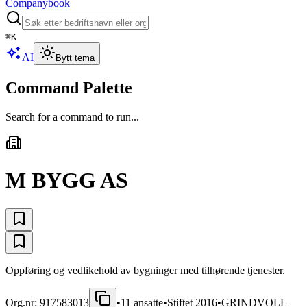
Companybook
⌘
K
AI
Bytt tema
Command Palette
Search for a command to run...
M BYGG AS
Oppføring og vedlikehold av bygninger med tilhørende tjenester.
Org.nr:
917583013
•
11
ansatte
•
Stiftet
2016
•
GRINDVOLL