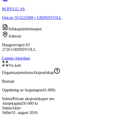
M BYGG AS
Org.nr:
915221009
• GRINDVOLL
Selskapsinformasjon
Adresse
Haugenvegen 63
2720
GRINDVOLL
Lunner
,
Akershus
Vis kart
Organisasjonsform
Aksjeselskap
Bransje
Oppføring av bygninger
(
41.000
)
Sektor
Private aksjeselskaper mv.
Aksjekapital
30 000 kr
Status
Aktiv
Stiftet
31. august 2016