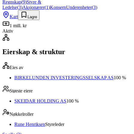
Regnskap
(
9
)
Styre &
Ledelse
(
3
)
Aksjonærer
(
1
)
Konsern
Underenheter
(
3
)
Kart
Lagre
1 mill. kr
Aktiv
Eierskap & struktur
Eies av
BIRKELUNDEN INVESTERINGSSELSKAP AS
100 %
Største eiere
SKEIDAR HOLDING AS
100 %
Nøkkelroller
Rune Henriksen
Styreleder