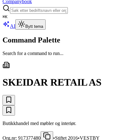
Companybook
⌘
K
AI
Bytt tema
Command Palette
Search for a command to run...
SKEIDAR RETAIL AS
Butikkhandel med møbler og interiør.
Org.nr:
917377480
•
Stiftet
2016
•
VESTBY