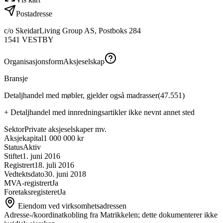
Postadresse
c/o SkeidarLiving Group AS, Postboks 284
1541
VESTBY
Organisasjonsform
Aksjeselskap
Bransje
Detaljhandel med møbler, gjelder også madrasser
(
47.551
)
+
Detaljhandel med innredningsartikler ikke nevnt annet sted
Sektor
Private aksjeselskaper mv.
Aksjekapital
1 000 000 kr
Status
Aktiv
Stiftet
1. juni 2016
Registrert
18. juli 2016
Vedtektsdato
30. juni 2018
MVA-registrert
Ja
Foretaksregisteret
Ja
Eiendom ved virksomhetsadressen
Adresse-/koordinatkobling fra Matrikkelen; dette dokumenterer ikke