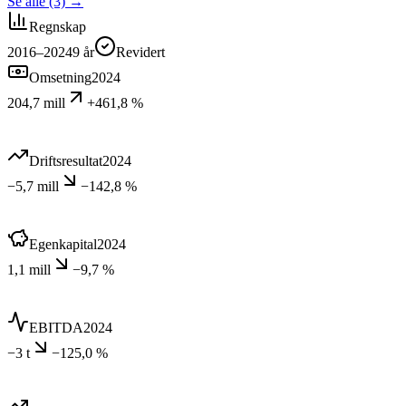
Se alle (3)
→
Regnskap
2016–2024
9
år
Revidert
Omsetning
2024
204,7 mill
+461,8 %
Driftsresultat
2024
−5,7 mill
−142,8 %
Egenkapital
2024
1,1 mill
−9,7 %
EBITDA
2024
−3 t
−125,0 %