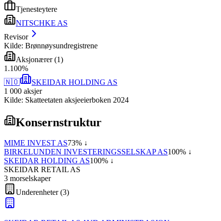
Tjenesteytere
NITSCHKE AS
Revisor
Kilde: Brønnøysundregistrene
Aksjonærer
(
1
)
1
.
100
%
🇳🇴
SKEIDAR HOLDING AS
1 000
aksjer
Kilde: Skatteetaten aksjeeierboken 2024
Konsernstruktur
MIME INVEST AS
73
% ↓
BIRKELUNDEN INVESTERINGSSELSKAP AS
100
% ↓
SKEIDAR HOLDING AS
100
% ↓
SKEIDAR RETAIL AS
3
morselskap
er
Underenheter
(
3
)