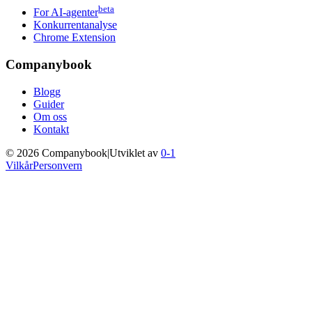
beta
For AI-agenter
Konkurrentanalyse
Chrome Extension
Companybook
Blogg
Guider
Om oss
Kontakt
©
2026
Companybook
|
Utviklet av
0-1
Vilkår
Personvern