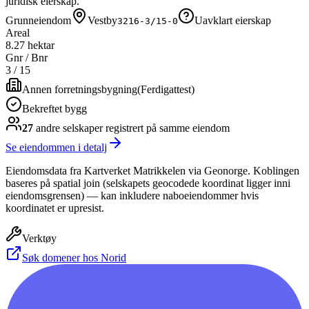
juridisk eierskap.
Grunneiendom
Vestby
Uavklart eierskap
3216-3/15-0
Areal
8.27 hektar
Gnr / Bnr
3
/
15
Annen forretningsbygning
(
Ferdigattest
)
Bekreftet bygg
27
andre selskap
er
registrert på samme eiendom
Se eiendommen i detalj
Eiendomsdata fra Kartverket Matrikkelen via Geonorge. Koblingen
baseres på spatial join (selskapets geocodede koordinat ligger inni
eiendomsgrensen) — kan inkludere naboeiendommer hvis
koordinatet er upresist.
Verktøy
Søk domener hos Norid