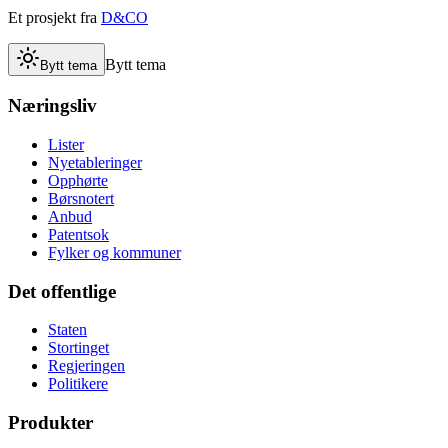
Et prosjekt fra
D&CO
Bytt tema
Bytt tema
Næringsliv
Lister
Nyetableringer
Opphørte
Børsnotert
Anbud
Patentsok
Fylker og kommuner
Det offentlige
Staten
Stortinget
Regjeringen
Politikere
Produkter