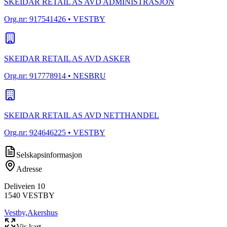
SKEIDAR RETAIL AS AVD ADMINISTRASJON
Org.nr:
917541426
• VESTBY
SKEIDAR RETAIL AS AVD ASKER
Org.nr:
917778914
• NESBRU
SKEIDAR RETAIL AS AVD NETTHANDEL
Org.nr:
924646225
• VESTBY
Selskapsinformasjon
Adresse
Deliveien 10
1540
VESTBY
Vestby
,
Akershus
Vis kart