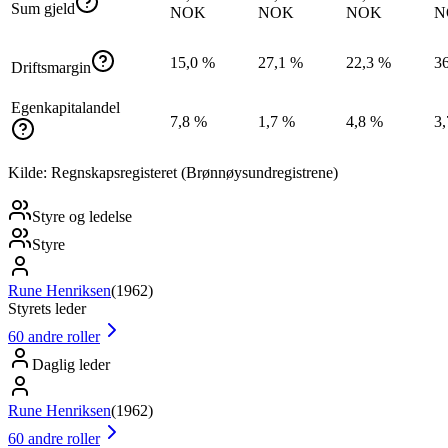
Sum gjeld
NOK
NOK
NOK
N
15,0 %
27,1 %
22,3 %
3
Driftsmargin
Egenkapitalandel
7,8 %
1,7 %
4,8 %
3
Kilde: Regnskapsregisteret (Brønnøysundregistrene)
Styre og ledelse
Styre
Rune Henriksen
(
1962
)
Styrets leder
60
andre roller
Daglig leder
Rune Henriksen
(
1962
)
60
andre roller