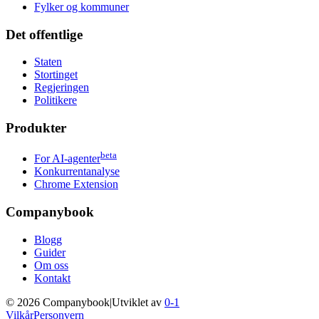
Fylker og kommuner
Det offentlige
Staten
Stortinget
Regjeringen
Politikere
Produkter
beta
For AI-agenter
Konkurrentanalyse
Chrome Extension
Companybook
Blogg
Guider
Om oss
Kontakt
©
2026
Companybook
|
Utviklet av
0-1
Vilkår
Personvern