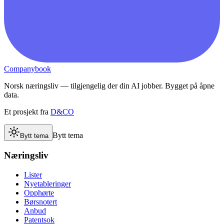
Companybook
Norsk næringsliv — tilgjengelig der din AI jobber. Bygget på åpne
data.
Et prosjekt fra
D&CO
Bytt tema
Bytt tema
Næringsliv
Lister
Nyetableringer
Opphørte
Børsnotert
Anbud
Patentsok