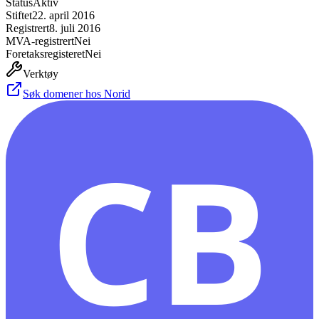
Status
Aktiv
Stiftet
22. april 2016
Registrert
8. juli 2016
MVA-registrert
Nei
Foretaksregisteret
Nei
Verktøy
Søk domener hos Norid
CB