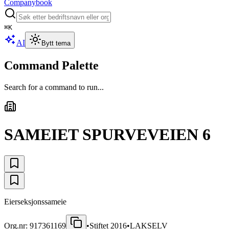
Companybook
⌘
K
AI
Bytt tema
Command Palette
Search for a command to run...
SAMEIET SPURVEVEIEN 6
Eierseksjonssameie
Org.nr:
917361169
•
Stiftet
2016
•
LAKSELV