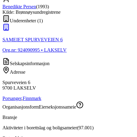
Benedikte Persen
(
1993
)
Kilde: Brønnøysundregistrene
Underenheter
(
1
)
SAMEIET SPURVEVEIEN 6
Org.nr:
924090995
• LAKSELV
Selskapsinformasjon
Adresse
Spurveveien 6
9700
LAKSELV
Porsanger
,
Finnmark
Organisasjonsform
Eierseksjonssameie
Bransje
Aktiviteter i borettslag og boligsameier
(
97.001
)