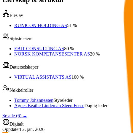
Eies av
RUNICON HOLDING AS
51 %
Største eiere
EBIT CONSULTING AS
80 %
NORSK KOMPETANSESENTER AS
20 %
Datterselskaper
VIRTUAL ASSISTANTS AS
100 %
Nøkkelroller
Tommy Johannessen
Styreleder
Agnes Beathe Lindeman Steen Fosse
Daglig leder
Se alle (6)
→
Digitalt
Oppdatert
2. jan. 2026