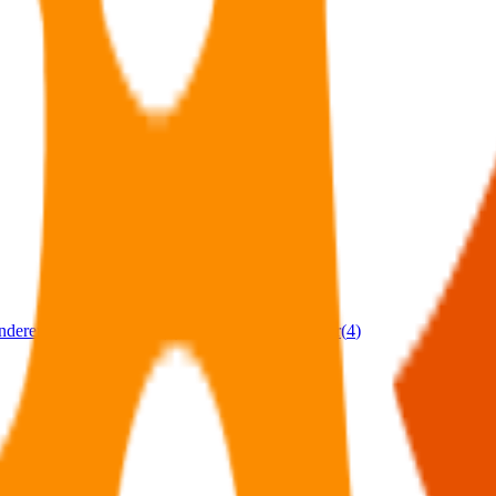
nderenheter
(
1
)
Tilskudd
(
5
)
Immaterielle rettigheter
(
4
)