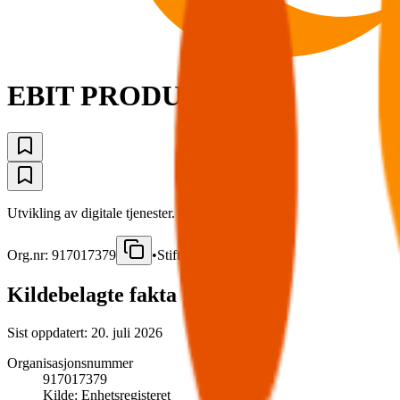
EBIT PRODUCT AS
Utvikling av digitale tjenester.
Org.nr:
917017379
•
Stiftet
2016
•
OSLO
Kildebelagte fakta
Sist oppdatert:
20. juli 2026
Organisasjonsnummer
917017379
Kilde:
Enhetsregisteret