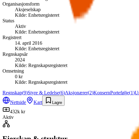
Organisasjonsform
Aksjeselskap
Kilde:
Enhetsregisteret
Status
Aktiv
Kilde:
Enhetsregisteret
Registrert
14. april 2016
Kilde:
Enhetsregisteret
Regnskapsår
2024
Kilde:
Regnskapsregisteret
Omsetning
0 kr
Kilde:
Regnskapsregisteret
Regnskap
(
9
)
Styre & Ledelse
(
6
)
Aksjonærer
(
2
)
Konsern
Portefølje
(
1
)
U
Nettside
Kart
Lagre
432k kr
Aktiv
Eierskap & struktur