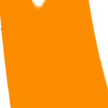
å hjelpe selskaper å jobbe smart og få til digitalisering.