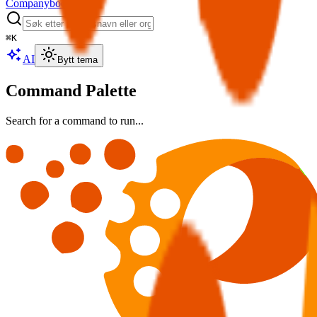
Companybook
⌘
K
AI
Bytt tema
Command Palette
Search for a command to run...