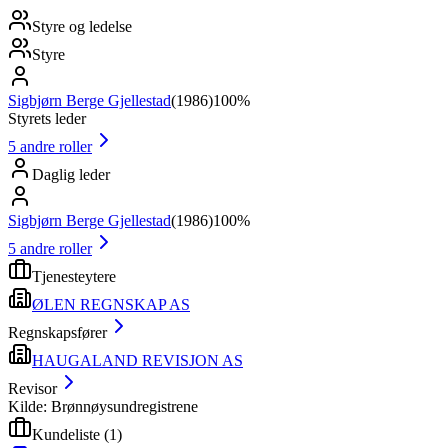
Styre og ledelse
Styre
Sigbjørn Berge Gjellestad
(
1986
)
100%
Styrets leder
5
andre roller
Daglig leder
Sigbjørn Berge Gjellestad
(
1986
)
100%
5
andre roller
Tjenesteytere
ØLEN REGNSKAP AS
Regnskapsfører
HAUGALAND REVISJON AS
Revisor
Kilde: Brønnøysundregistrene
Kundeliste
(
1
)