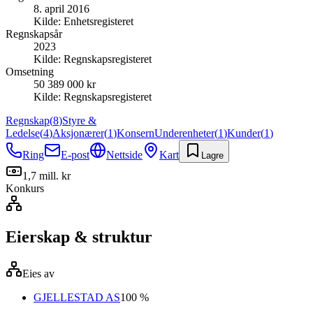
8. april 2016
Kilde:
Enhetsregisteret
Regnskapsår
2023
Kilde:
Regnskapsregisteret
Omsetning
50 389 000 kr
Kilde:
Regnskapsregisteret
Regnskap
(
8
)
Styre &
Ledelse
(
4
)
Aksjonærer
(
1
)
Konsern
Underenheter
(
1
)
Kunder
(
1
)
Ring
E-post
Nettside
Kart
Lagre
1,7 mill. kr
Konkurs
Eierskap & struktur
Eies av
GJELLESTAD AS
100 %