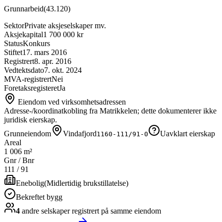
Grunnarbeid
(
43.120
)
Sektor
Private aksjeselskaper mv.
Aksjekapital
1 700 000 kr
Status
Konkurs
Stiftet
17. mars 2016
Registrert
8. apr. 2016
Vedtektsdato
7. okt. 2024
MVA-registrert
Nei
Foretaksregisteret
Ja
Eiendom ved virksomhetsadressen
Adresse-/koordinatkobling fra Matrikkelen; dette dokumenterer ikke
juridisk eierskap.
Grunneiendom
Vindafjord
Uavklart eierskap
1160-111/91-0
Areal
1 006 m²
Gnr / Bnr
111
/
91
Enebolig
(
Midlertidig brukstillatelse
)
Bekreftet bygg
4
andre selskap
er
registrert på samme eiendom