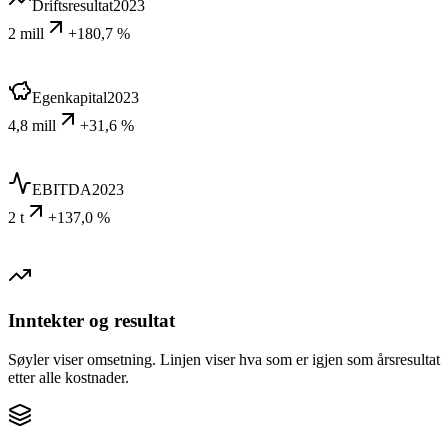
Driftsresultat
2023
2 mill
+180,7 %
Egenkapital
2023
4,8 mill
+31,6 %
EBITDA
2023
2 t
+137,0 %
Inntekter og resultat
Søyler viser omsetning. Linjen viser hva som er igjen som årsresultat
etter alle kostnader.