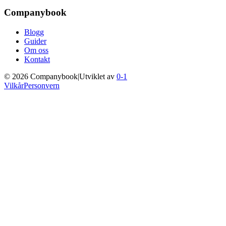
Companybook
Blogg
Guider
Om oss
Kontakt
©
2026
Companybook
|
Utviklet av
0-1
Vilkår
Personvern