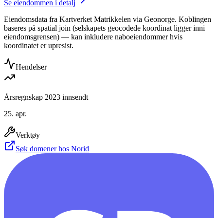
Se eiendommen i detalj
Eiendomsdata fra Kartverket Matrikkelen via Geonorge. Koblingen
baseres på spatial join (selskapets geocodede koordinat ligger inni
eiendomsgrensen) — kan inkludere naboeiendommer hvis
koordinatet er upresist.
Hendelser
Årsregnskap 2023 innsendt
25. apr.
Verktøy
Søk domener hos Norid