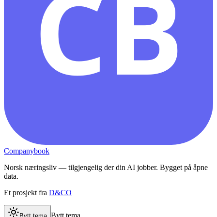
CB
Companybook
Norsk næringsliv — tilgjengelig der din AI jobber. Bygget på åpne
data.
Et prosjekt fra
D&CO
Bytt tema
Bytt tema