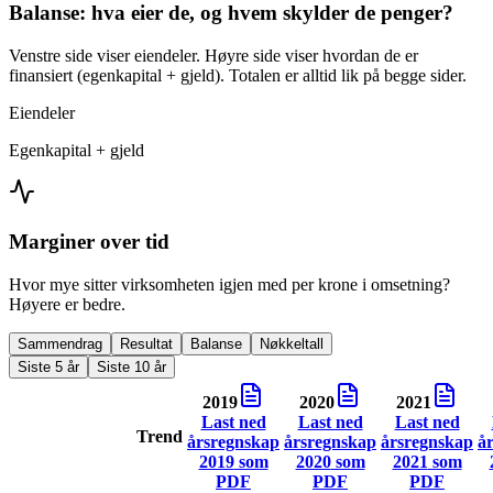
Balanse: hva eier de, og hvem skylder de penger?
Venstre side viser eiendeler. Høyre side viser hvordan de er
finansiert (egenkapital + gjeld). Totalen er alltid lik på begge sider.
Eiendeler
Egenkapital + gjeld
Marginer over tid
Hvor mye sitter virksomheten igjen med per krone i omsetning?
Høyere er bedre.
Sammendrag
Resultat
Balanse
Nøkkeltall
Siste 5 år
Siste 10 år
2019
2020
2021
Last ned
Last ned
Last ned
Trend
årsregnskap
årsregnskap
årsregnskap
å
2019
som
2020
som
2021
som
PDF
PDF
PDF