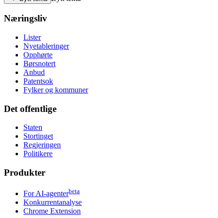
Næringsliv
Lister
Nyetableringer
Opphørte
Børsnotert
Anbud
Patentsok
Fylker og kommuner
Det offentlige
Staten
Stortinget
Regjeringen
Politikere
Produkter
beta
For AI-agenter
Konkurrentanalyse
Chrome Extension