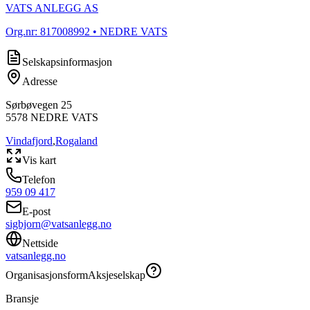
VATS ANLEGG AS
Org.nr:
817008992
• NEDRE VATS
Selskapsinformasjon
Adresse
Sørbøvegen 25
5578
NEDRE VATS
Vindafjord
,
Rogaland
Vis kart
Telefon
959 09 417
E-post
sigbjorn@vatsanlegg.no
Nettside
vatsanlegg.no
Organisasjonsform
Aksjeselskap
Bransje