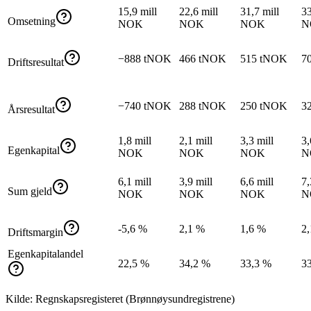
15,9 mill
22,6 mill
31,7 mill
33
Omsetning
NOK
NOK
NOK
N
−888 tNOK
466 tNOK
515 tNOK
7
Driftsresultat
−740 tNOK
288 tNOK
250 tNOK
3
Årsresultat
1,8 mill
2,1 mill
3,3 mill
3,
Egenkapital
NOK
NOK
NOK
N
6,1 mill
3,9 mill
6,6 mill
7,
Sum gjeld
NOK
NOK
NOK
N
-5,6 %
2,1 %
1,6 %
2
Driftsmargin
Egenkapitalandel
22,5 %
34,2 %
33,3 %
3
Kilde: Regnskapsregisteret (Brønnøysundregistrene)