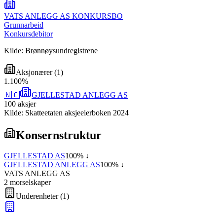
VATS ANLEGG AS KONKURSBO
Grunnarbeid
Konkursdebitor
Kilde: Brønnøysundregistrene
Aksjonærer
(
1
)
1
.
100
%
🇳🇴
GJELLESTAD ANLEGG AS
100
aksjer
Kilde: Skatteetaten aksjeeierboken 2024
Konsernstruktur
GJELLESTAD AS
100
% ↓
GJELLESTAD ANLEGG AS
100
% ↓
VATS ANLEGG AS
2
morselskap
er
Underenheter
(
1
)