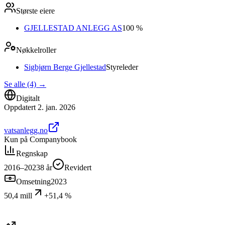
Største eiere
GJELLESTAD ANLEGG AS
100 %
Nøkkelroller
Sigbjørn Berge Gjellestad
Styreleder
Se alle (4)
→
Digitalt
Oppdatert
2. jan. 2026
vatsanlegg.no
Kun på Companybook
Regnskap
2016–2023
8
år
Revidert
Omsetning
2023
50,4 mill
+51,4 %