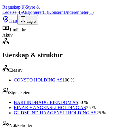
Regnskap
(
9
)
Styre &
Ledelse
(
4
)
Aksjonærer
(
3
)
Konsern
Underenheter
(
1
)
Kart
Lagre
1 mill. kr
Aktiv
Eierskap & struktur
Eies av
CONSTO HOLDING AS
100 %
Største eiere
BARLINDHAUG EIENDOM AS
50 %
EINAR HAAGENSLI HOLDING AS
25 %
GUDMUND HAAGENSLI HOLDING AS
25 %
Nøkkelroller