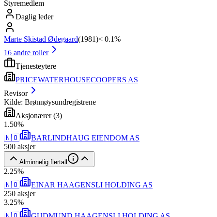
Styremedlem
Daglig leder
Marte Skistad Ødegaard
(
1981
)
< 0.1%
16
andre roller
Tjenesteytere
PRICEWATERHOUSECOOPERS AS
Revisor
Kilde: Brønnøysundregistrene
Aksjonærer
(
3
)
1
.
50
%
🇳🇴
BARLINDHAUG EIENDOM AS
500
aksjer
Alminnelig flertall
2
.
25
%
🇳🇴
EINAR HAAGENSLI HOLDING AS
250
aksjer
3
.
25
%
🇳🇴
GUDMUND HAAGENSLI HOLDING AS