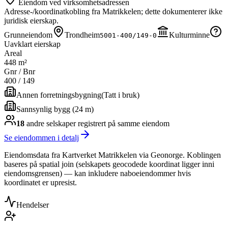
Eiendom ved virksomhetsadressen
Adresse-/koordinatkobling fra Matrikkelen; dette dokumenterer ikke
juridisk eierskap.
Grunneiendom
Trondheim
Kulturminne
5001-400/149-0
Uavklart eierskap
Areal
448 m²
Gnr / Bnr
400
/
149
Annen forretningsbygning
(
Tatt i bruk
)
Sannsynlig bygg (24 m)
18
andre selskap
er
registrert på samme eiendom
Se eiendommen i detalj
Eiendomsdata fra Kartverket Matrikkelen via Geonorge. Koblingen
baseres på spatial join (selskapets geocodede koordinat ligger inni
eiendomsgrensen) — kan inkludere naboeiendommer hvis
koordinatet er upresist.
Hendelser