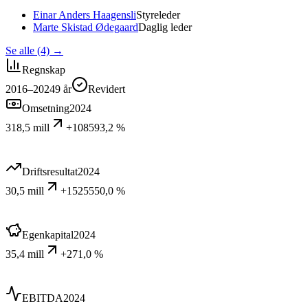
Einar Anders Haagensli
Styreleder
Marte Skistad Ødegaard
Daglig leder
Se alle (4)
→
Regnskap
2016–2024
9
år
Revidert
Omsetning
2024
318,5 mill
+108593,2 %
Driftsresultat
2024
30,5 mill
+1525550,0 %
Egenkapital
2024
35,4 mill
+271,0 %
EBITDA
2024