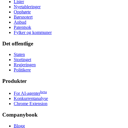
Lister
Nyetableringer
Opphørte
Børsnotert
Anbud
Patentsok
Fylker og kommuner
Det offentlige
Staten
Stortinget
Regjeringen
Politikere
Produkter
beta
For AI-agenter
Konkurrentanalyse
Chrome Extension
Companybook
Blogg