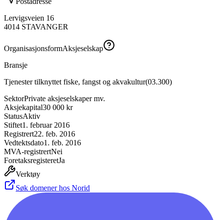
Postadresse
Lervigsveien 16
4014
STAVANGER
Organisasjonsform
Aksjeselskap
Bransje
Tjenester tilknyttet fiske, fangst og akvakultur
(
03.300
)
Sektor
Private aksjeselskaper mv.
Aksjekapital
30 000 kr
Status
Aktiv
Stiftet
1. februar 2016
Registrert
22. feb. 2016
Vedtektsdato
1. feb. 2016
MVA-registrert
Nei
Foretaksregisteret
Ja
Verktøy
Søk domener hos Norid