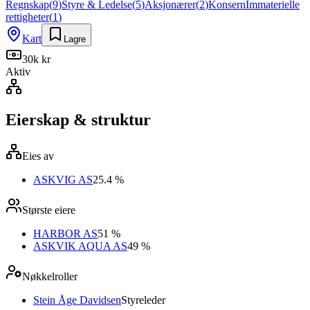
Regnskap
(
9
)
Styre & Ledelse
(
5
)
Aksjonærer
(
2
)
Konsern
Immaterielle
rettigheter
(
1
)
Kart
Lagre
30k kr
Aktiv
Eierskap & struktur
Eies av
ASKVIG AS
25.4 %
Største eiere
HARBOR AS
51 %
ASKVIK AQUA AS
49 %
Nøkkelroller
Stein Åge Davidsen
Styreleder