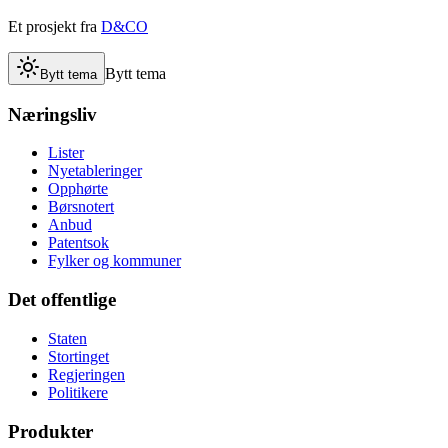
Et prosjekt fra
D&CO
Bytt tema
Bytt tema
Næringsliv
Lister
Nyetableringer
Opphørte
Børsnotert
Anbud
Patentsok
Fylker og kommuner
Det offentlige
Staten
Stortinget
Regjeringen
Politikere
Produkter