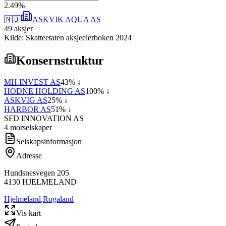
2
.
49
%
🇳🇴
ASKVIK AQUA AS
49
aksjer
Kilde: Skatteetaten aksjeeierboken 2024
Konsernstruktur
MH INVEST AS
43
% ↓
HODNE HOLDING AS
100
% ↓
ASKVIG AS
25
% ↓
HARBOR AS
51
% ↓
SFD INNOVATION AS
4
morselskap
er
Selskapsinformasjon
Adresse
Hundsnesvegen 205
4130
HJELMELAND
Hjelmeland
,
Rogaland
Vis kart