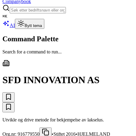
Companybook
⌘
K
AI
Bytt tema
Command Palette
Search for a command to run...
SFD INNOVATION AS
Utvikle og drive metode for bekjempelse av lakselus.
Org.nr:
916779550
•
Stiftet
2016
•
HJELMELAND