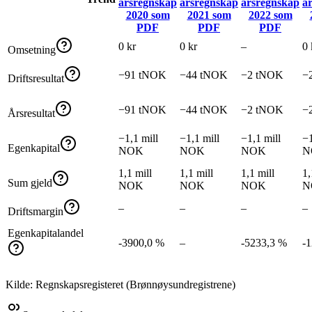
årsregnskap
årsregnskap
årsregnskap
å
2020
som
2021
som
2022
som
PDF
PDF
PDF
0 kr
0 kr
–
0 
Omsetning
−91 tNOK
−44 tNOK
−2 tNOK
−
Driftsresultat
−91 tNOK
−44 tNOK
−2 tNOK
−
Årsresultat
−1,1 mill
−1,1 mill
−1,1 mill
−1
Egenkapital
NOK
NOK
NOK
N
1,1 mill
1,1 mill
1,1 mill
1,
Sum gjeld
NOK
NOK
NOK
N
–
–
–
–
Driftsmargin
Egenkapitalandel
-3900,0 %
–
-5233,3 %
-
Kilde: Regnskapsregisteret (Brønnøysundregistrene)