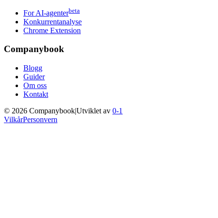
beta
For AI-agenter
Konkurrentanalyse
Chrome Extension
Companybook
Blogg
Guider
Om oss
Kontakt
©
2026
Companybook
|
Utviklet av
0-1
Vilkår
Personvern