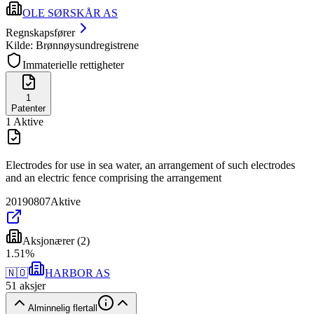
OLE SØRSKÅR AS
Regnskapsfører
Kilde: Brønnøysundregistrene
Immaterielle rettigheter
1
Patenter
1
Aktive
Electrodes for use in sea water, an arrangement of such electrodes
and an electric fence comprising the arrangement
20190807
Aktive
Aksjonærer
(
2
)
1
.
51
%
🇳🇴
HARBOR AS
51
aksjer
Alminnelig flertall