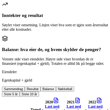
Inntekter og resultat
Søyler viser omsetning. Linjen viser hva som er igjen som årsresultat
etter alle kostnader.
Balanse: hva eier de, og hvem skylder de penger?
Venstre side viser eiendeler. Høyre side viser hvordan de er
finansiert (egenkapital + gjeld). Totalen er alltid lik på begge sider.
Eiendeler
Egenkapital + gjeld
Sammendrag
Resultat
Balanse
Nøkkeltall
Siste 5 år
Siste 10 år
2020
2021
2022
Last ned
Last ned
Last ned
Trend