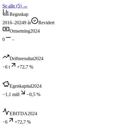
Se alle (5)
→
Regnskap
2016–2024
9
år
Revidert
Omsetning
2024
0
–
Driftsresultat
2024
−6 t
+72,7 %
Egenkapital
2024
−1,1 mill
−0,5 %
EBITDA
2024
−6
+72,7 %