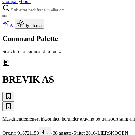
Companybook
⌘
K
AI
Bytt tema
Command Palette
Search for a command to run...
BREVIK AS
Maskinentreprenørvirksomhet, herunder graving og transport samt annen
Org.nr:
916721153
•
38
ansatte
•
Stiftet
2016
•
LIERSKOGEN