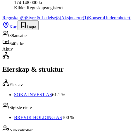
174 148 000 kr
Kilde:
Regnskapsregisteret
Regnskap
(
9
)
Styre & Ledelse
(
8
)
Aksjonærer
(
1
)
Konsern
Underenheter
(
Kart
Lagre
38
ansatte
640k kr
Aktiv
Eierskap & struktur
Eies av
SOKA INVEST AS
61.1 %
Største eiere
BREVIK HOLDING AS
100 %
Nøkkelroller