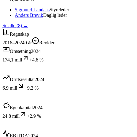
Sigmund Landaas
Styreleder
Anders Brevik
Daglig leder
Se alle (8)
→
Regnskap
2016–2024
9
år
Revidert
Omsetning
2024
174,1 mill
+4,6 %
Driftsresultat
2024
6,9 mill
−9,2 %
Egenkapital
2024
24,8 mill
+2,9 %
EBITDA
2024