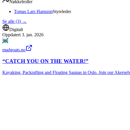
Nøkkelroller
Tomas Lars Hansson
Styreleder
Se alle (3)
→
Digitalt
Oppdatert
3. jan. 2026
madgoats.no
“CATCH YOU ON THE WATER!”
Kayaking, Packrafting and Floating Saunas in Oslo. Join our Akerse