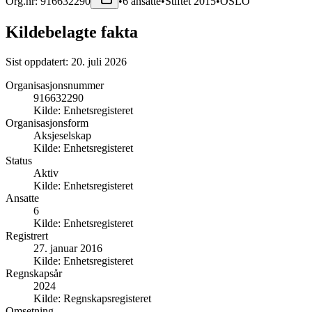
Org.nr:
916632290
•
6
ansatte
•
Stiftet
2015
•
OSLO
Kildebelagte fakta
Sist oppdatert:
20. juli 2026
Organisasjonsnummer
916632290
Kilde:
Enhetsregisteret
Organisasjonsform
Aksjeselskap
Kilde:
Enhetsregisteret
Status
Aktiv
Kilde:
Enhetsregisteret
Ansatte
6
Kilde:
Enhetsregisteret
Registrert
27. januar 2016
Kilde:
Enhetsregisteret
Regnskapsår
2024
Kilde:
Regnskapsregisteret
Omsetning