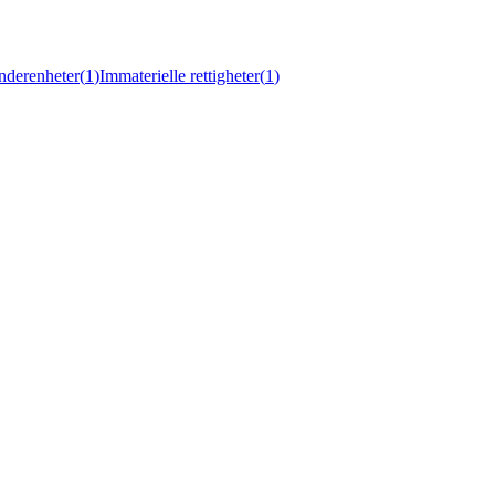
nderenheter
(
1
)
Immaterielle rettigheter
(
1
)