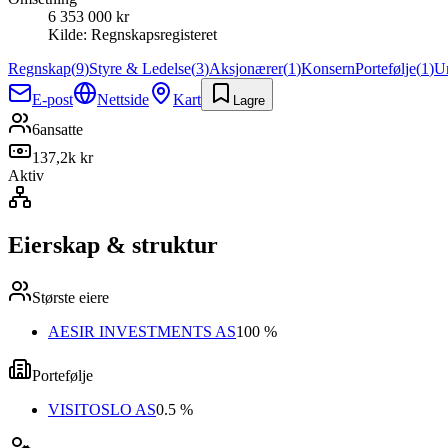
6 353 000 kr
Kilde:
Regnskapsregisteret
Regnskap
(
9
)
Styre & Ledelse
(
3
)
Aksjonærer
(
1
)
Konsern
Portefølje
(
1
)
U
E-post
Nettside
Kart
Lagre
6
ansatte
137,2k kr
Aktiv
Eierskap & struktur
Største eiere
AESIR INVESTMENTS AS
100 %
Portefølje
VISITOSLO AS
0.5 %