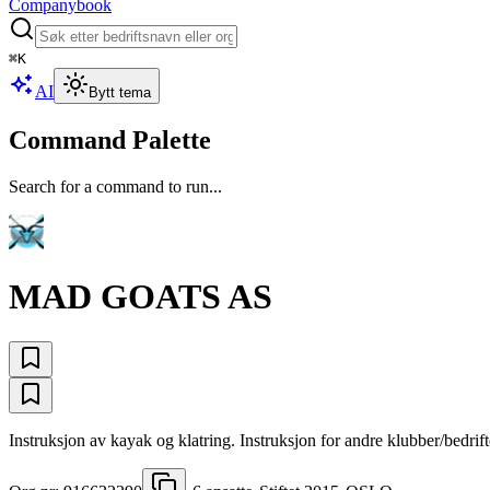
Companybook
⌘
K
AI
Bytt tema
Command Palette
Search for a command to run...
MAD GOATS AS
Instruksjon av kayak og klatring. Instruksjon for andre klubber/bedrifte