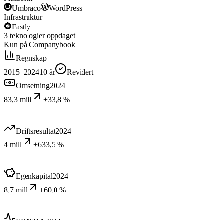
Umbraco
WordPress
Infrastruktur
Fastly
3
teknologier
oppdaget
Kun på Companybook
Regnskap
2015–2024
10
år
Revidert
Omsetning
2024
83,3 mill
+33,8 %
Driftsresultat
2024
4 mill
+633,5 %
Egenkapital
2024
8,7 mill
+60,0 %