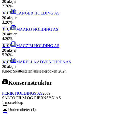
20
aksjer
2
.
20
%
🇳🇴
LANGER HOLDING AS
20
aksjer
3
.
20
%
🇳🇴
MAAKO HOLDING AS
20
aksjer
4
.
20
%
🇳🇴
MACZIM HOLDING AS
20
aksjer
5
.
20
%
🇳🇴
MARELLA ADVENTURES AS
20
aksjer
Kilde: Skatteetaten aksjeeierboken 2024
Konsernstruktur
FERIK HOLDINGS AS
20
% ↓
SALTO FILM OG FJERNSYN AS
1
morselskap
Underenheter
(
1
)