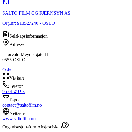
SALTO FILM OG FJERNSYN AS
Org.nr:
913527240
• OSLO
Selskapsinformasjon
Adresse
Thorvald Meyers gate 11
0555
OSLO
Oslo
Vis kart
Telefon
95 01 49 93
E-post
contact@saltofilm.no
Nettside
www.saltofilm.no
Organisasjonsform
Aksjeselskap