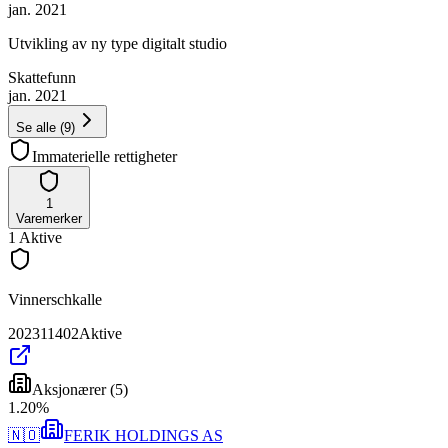
jan. 2021
Utvikling av ny type digitalt studio
Skattefunn
jan. 2021
Se alle
(
9
)
Immaterielle rettigheter
1
Varemerker
1
Aktive
Vinnerschkalle
202311402
Aktive
Aksjonærer
(
5
)
1
.
20
%
🇳🇴
FERIK HOLDINGS AS