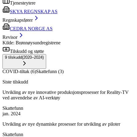
Tjenesteytere
SKYA REGNSKAP AS
Regnskapsfører
CEDRA NORGE AS
Revisor
Kilde: Brønnøysundregistrene
Tilskudd og støtte
9
tilskudd
(
2020–2024
)
COVID-tiltak
(
6
)
Skattefunn
(
3
)
Siste tilskudd
Utvikling av nye innovative produksjonsprosesser for Reality-TV
ved anvendelse av AI-verktøy
Skattefunn
jan. 2024
Utvikling av nye dynamiske prosesser for utvikling av piloter
Skattefunn