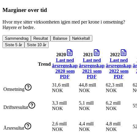
Marginer over tid
Hvor mye sitter virksomheten igjen med per krone i omsetning?
Høyere er bedre.
Sammendrag
Resultat
Balanse
Nøkkeltall
Siste 5 år
Siste 10 år
2020
2021
2022
Last ned
Last ned
Last ned
Trend
årsregnskap
årsregnskap
årsregnskap
å
2020
som
2021
som
2022
som
PDF
PDF
PDF
31,6 mill
44,8 mill
62,3 mill
62
Omsetning
NOK
NOK
NOK
N
3,3 mill
5,1 mill
6,2 mill
5
Driftsresultat
NOK
NOK
NOK
2,6 mill
4,4 mill
4,8 mill
5
Årsresultat
NOK
NOK
NOK