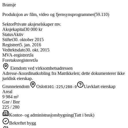
Bransje
Produksjon av film, video og fjernsynsprogrammer
(
59.110
)
Sektor
Private aksjeselskaper mv.
Aksjekapital
30 000 kr
Status
Aktiv
Stiftet
30. oktober 2015
Registrert
5. jan. 2016
Vedtektsdato
30. okt. 2015
MVA-registrert
Ja
Foretaksregisteret
Ja
Eiendom ved virksomhetsadressen
Adresse-/koordinatkobling fra Matrikkelen; dette dokumenterer ikke
juridisk eierskap.
Grunneiendom
Oslo
Uavklart eierskap
0301-225/280-0
Areal
9 984 m²
Gnr / Bnr
225
/
280
Kontor- og administrasjonsbygning
(
Tatt i bruk
)
Bekreftet bygg