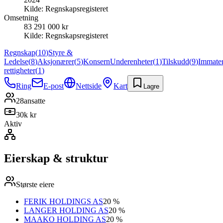
Kilde:
Regnskapsregisteret
Omsetning
83 291 000 kr
Kilde:
Regnskapsregisteret
Regnskap
(
10
)
Styre &
Ledelse
(
8
)
Aksjonærer
(
5
)
Konsern
Underenheter
(
1
)
Tilskudd
(
9
)
Immater
rettigheter
(
1
)
Ring
E-post
Nettside
Kart
Lagre
28
ansatte
30k kr
Aktiv
Eierskap & struktur
Største eiere
FERIK HOLDINGS AS
20 %
LANGER HOLDING AS
20 %
MAAKO HOLDING AS
20 %