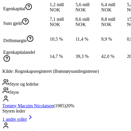
1,2 mill
5,6 mill
6,4 mill
5,
Egenkapital
NOK
NOK
NOK
N
7,1 mill
8,6 mill
8,8 mill
15
Sum gjeld
NOK
NOK
NOK
N
10,5 %
11,4 %
9,9 %
0
Driftsmargin
Egenkapitalandel
14,7 %
39,3 %
42,0 %
2
Kilde: Regnskapsregisteret (Brønnøysundregistrene)
Styre og ledelse
Styre
Tommy Maczim Nicolaisen
(
1985
)
20%
Styrets leder
1
andre roller