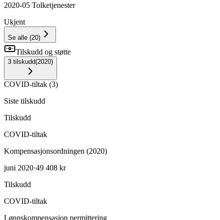
2020-05 Tolketjenester
Ukjent
Se alle
(
20
)
Tilskudd og støtte
3
tilskudd
(
2020
)
COVID-tiltak
(
3
)
Siste tilskudd
Tilskudd
COVID-tiltak
Kompensasjonsordningen (2020)
juni 2020
·
49 408 kr
Tilskudd
COVID-tiltak
Lønnskompensasjon permittering