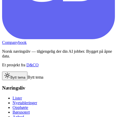
Companybook
Norsk næringsliv — tilgjengelig der din AI jobber. Bygget på åpne
data.
Et prosjekt fra
D&CO
Bytt tema
Bytt tema
Næringsliv
Lister
Nyetableringer
Opphørte
Børsnotert
Anbud