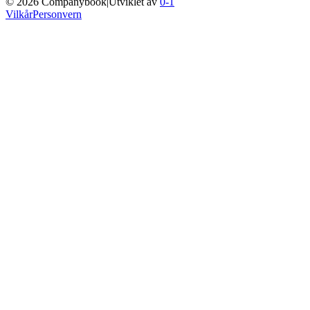
©
2026
Companybook
|
Utviklet av
0-1
Vilkår
Personvern