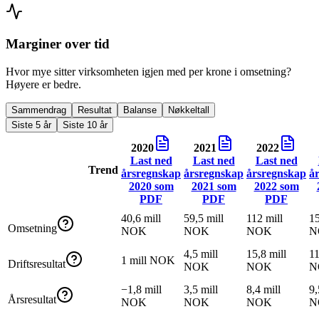
Marginer over tid
Hvor mye sitter virksomheten igjen med per krone i omsetning?
Høyere er bedre.
Sammendrag
Resultat
Balanse
Nøkkeltall
Siste 5 år
Siste 10 år
2020
2021
2022
Last ned
Last ned
Last ned
Trend
årsregnskap
årsregnskap
årsregnskap
å
2020
som
2021
som
2022
som
PDF
PDF
PDF
40,6 mill
59,5 mill
112 mill
15
Omsetning
NOK
NOK
NOK
N
4,5 mill
15,8 mill
11
1 mill NOK
Driftsresultat
NOK
NOK
N
−1,8 mill
3,5 mill
8,4 mill
9,
Årsresultat
NOK
NOK
NOK
N