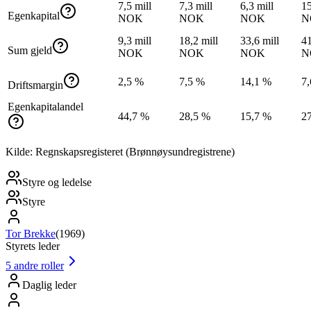
7,5 mill
7,3 mill
6,3 mill
15
Egenkapital
NOK
NOK
NOK
N
9,3 mill
18,2 mill
33,6 mill
41
Sum gjeld
NOK
NOK
NOK
N
2,5 %
7,5 %
14,1 %
7
Driftsmargin
Egenkapitalandel
44,7 %
28,5 %
15,7 %
2
Kilde: Regnskapsregisteret (Brønnøysundregistrene)
Styre og ledelse
Styre
Tor Brekke
(
1969
)
Styrets leder
5
andre roller
Daglig leder