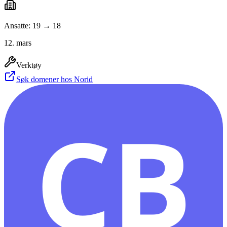
Ansatte: 19 → 18
12. mars
Verktøy
Søk domener hos Norid
CB