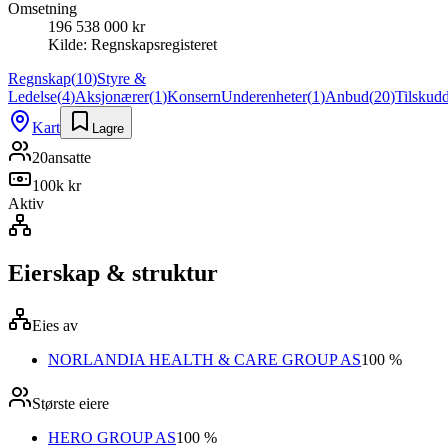
Omsetning
196 538 000 kr
Kilde:
Regnskapsregisteret
Regnskap
(
10
)
Styre &
Ledelse
(
4
)
Aksjonærer
(
1
)
Konsern
Underenheter
(
1
)
Anbud
(
20
)
Tilskud
Kart
Lagre
20
ansatte
100k kr
Aktiv
Eierskap & struktur
Eies av
NORLANDIA HEALTH & CARE GROUP AS
100 %
Største eiere
HERO GROUP AS
100 %