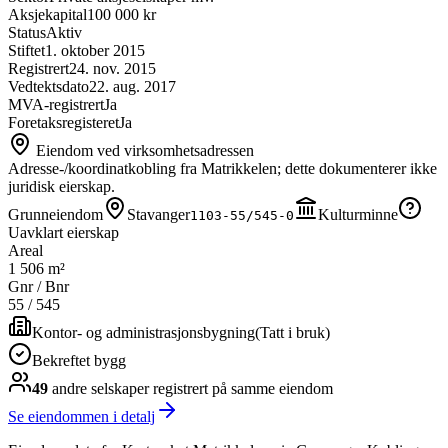
Aksjekapital
100 000 kr
Status
Aktiv
Stiftet
1. oktober 2015
Registrert
24. nov. 2015
Vedtektsdato
22. aug. 2017
MVA-registrert
Ja
Foretaksregisteret
Ja
Eiendom ved virksomhetsadressen
Adresse-/koordinatkobling fra Matrikkelen; dette dokumenterer ikke
juridisk eierskap.
Grunneiendom
Stavanger
Kulturminne
1103-55/545-0
Uavklart eierskap
Areal
1 506 m²
Gnr / Bnr
55
/
545
Kontor- og administrasjonsbygning
(
Tatt i bruk
)
Bekreftet bygg
49
andre selskap
er
registrert på samme eiendom
Se eiendommen i detalj