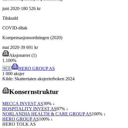
juni 2020
·
180 526 kr
Tilskudd
COVID-tiltak
Kompensasjonsordningen (2020)
mai 2020
·
39 691 kr
Aksjonærer
(
1
)
1
.
100
%
🇳🇴
HERO GROUP AS
1 000
aksjer
Kilde: Skatteetaten aksjeeierboken 2024
Konsernstruktur
MECCA INVEST AS
39
% ↓
HOSPITALITY INVEST AS
97
% ↓
NORLANDIA HEALTH & CARE GROUP AS
100
% ↓
HERO GROUP AS
100
% ↓
HERO TOLK AS