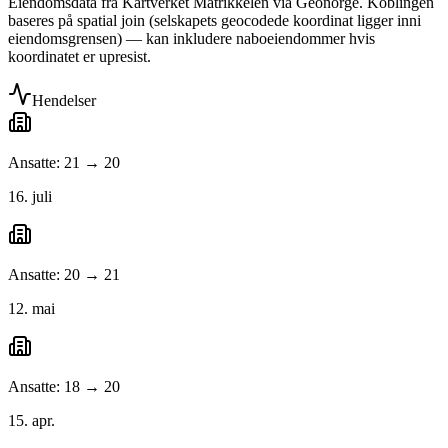
Eiendomsdata fra Kartverket Matrikkelen via Geonorge. Koblingen
baseres på spatial join (selskapets geocodede koordinat ligger inni
eiendomsgrensen) — kan inkludere naboeiendommer hvis
koordinatet er upresist.
Hendelser
Ansatte: 21 → 20
16. juli
Ansatte: 20 → 21
12. mai
Ansatte: 18 → 20
15. apr.