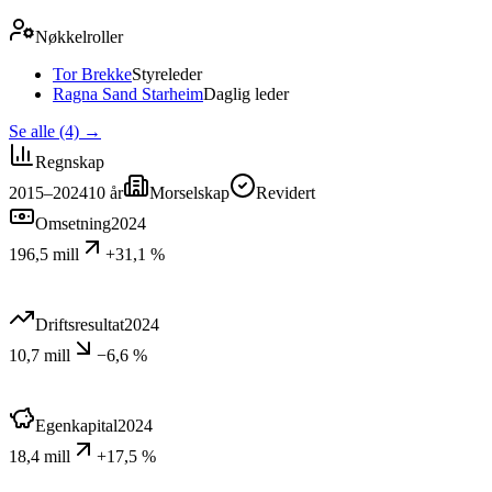
Nøkkelroller
Tor Brekke
Styreleder
Ragna Sand Starheim
Daglig leder
Se alle (4)
→
Regnskap
2015–2024
10
år
Morselskap
Revidert
Omsetning
2024
196,5 mill
+31,1 %
Driftsresultat
2024
10,7 mill
−6,6 %
Egenkapital
2024
18,4 mill
+17,5 %