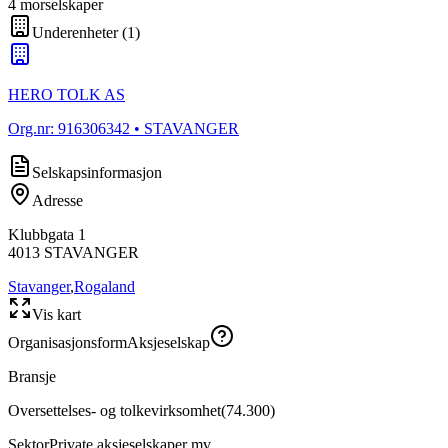
4
morselskap
er
Underenheter
(
1
)
HERO TOLK AS
Org.nr:
916306342
• STAVANGER
Selskapsinformasjon
Adresse
Klubbgata 1
4013
STAVANGER
Stavanger
,
Rogaland
Vis kart
Organisasjonsform
Aksjeselskap
Bransje
Oversettelses- og tolkevirksomhet
(
74.300
)
Sektor
Private aksjeselskaper mv.