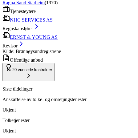
Ragna Sand Starheim
(
1970
)
Tjenesteytere
NHC SERVICES AS
Regnskapsfører
ERNST & YOUNG AS
Revisor
Kilde: Brønnøysundregistrene
Offentlige anbud
20
vunnede kontrakter
Siste tildelinger
Anskaffelse av tolke- og omsetjingstenester
Ukjent
Tolketjenester
Ukjent