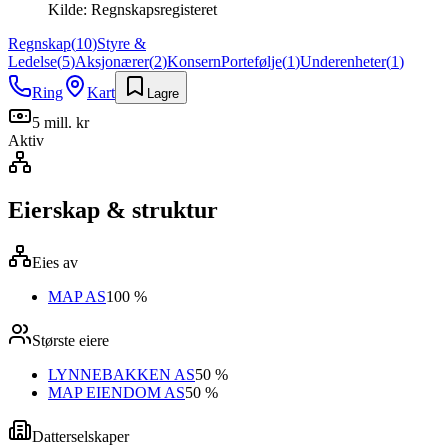
Kilde:
Regnskapsregisteret
Regnskap
(
10
)
Styre &
Ledelse
(
5
)
Aksjonærer
(
2
)
Konsern
Portefølje
(
1
)
Underenheter
(
1
)
Ring
Kart
Lagre
5 mill. kr
Aktiv
Eierskap & struktur
Eies av
MAP AS
100 %
Største eiere
LYNNEBAKKEN AS
50 %
MAP EIENDOM AS
50 %
Datterselskaper