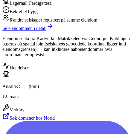
Lagerhall
(
Ferdigattest
)
Bekreftet bygg
6
andre selskap
er
registrert på samme eiendom
Se eiendommen i detalj
Eiendomsdata fra Kartverket Matrikkelen via Geonorge. Koblingen
baseres på spatial join (selskapets geocodede koordinat ligger inni
eiendomsgrensen) — kan inkludere naboeiendommer hvis
koordinatet er upresist.
Hendelser
Ansatte: 5 → (tom)
12. mars
Verktøy
Søk domener hos Norid