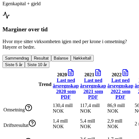
Egenkapital + gjeld
Marginer over tid
Hvor mye sitter virksomheten igjen med per krone i omsetning?
Høyere er bedre.
Sammendrag
Resultat
Balanse
Nøkkeltall
Siste 5 år
Siste 10 år
2020
2021
2022
Last ned
Last ned
Last ned
Trend
årsregnskap
årsregnskap
årsregnskap
å
2020
som
2021
som
2022
som
PDF
PDF
PDF
130,4 mill
117,4 mill
86,9 mill
56
Omsetning
NOK
NOK
NOK
N
1,4 mill
5,4 mill
2,9 mill
2
Driftsresultat
NOK
NOK
NOK