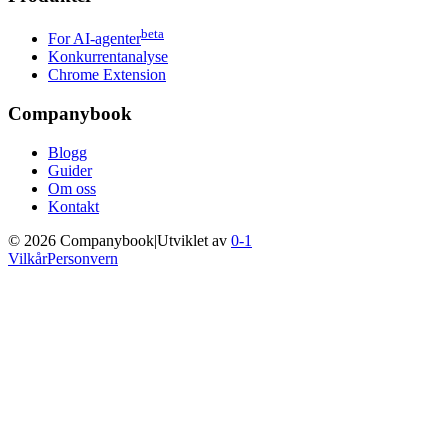
beta
For AI-agenter
Konkurrentanalyse
Chrome Extension
Companybook
Blogg
Guider
Om oss
Kontakt
©
2026
Companybook
|
Utviklet av
0-1
Vilkår
Personvern