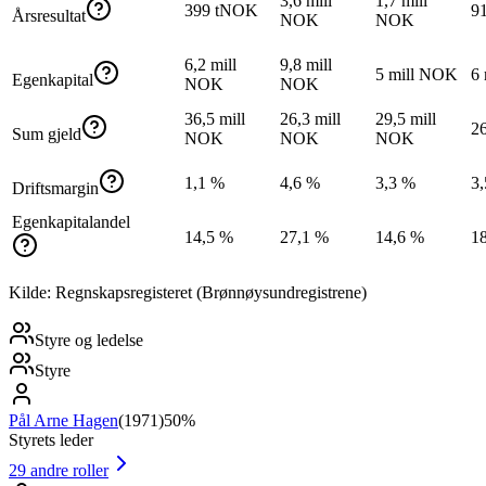
3,6 mill
1,7 mill
399 tNOK
9
Årsresultat
NOK
NOK
6,2 mill
9,8 mill
5 mill NOK
6
Egenkapital
NOK
NOK
36,5 mill
26,3 mill
29,5 mill
2
Sum gjeld
NOK
NOK
NOK
1,1 %
4,6 %
3,3 %
3
Driftsmargin
Egenkapitalandel
14,5 %
27,1 %
14,6 %
1
Kilde: Regnskapsregisteret (Brønnøysundregistrene)
Styre og ledelse
Styre
Pål Arne Hagen
(
1971
)
50%
Styrets leder
29
andre roller