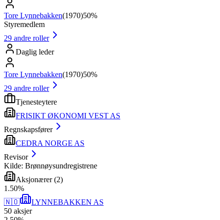
Tore Lynnebakken
(
1970
)
50%
Styremedlem
29
andre roller
Daglig leder
Tore Lynnebakken
(
1970
)
50%
29
andre roller
Tjenesteytere
FRISIKT ØKONOMI VEST AS
Regnskapsfører
CEDRA NORGE AS
Revisor
Kilde: Brønnøysundregistrene
Aksjonærer
(
2
)
1
.
50
%
🇳🇴
LYNNEBAKKEN AS
50
aksjer
2
.
50
%