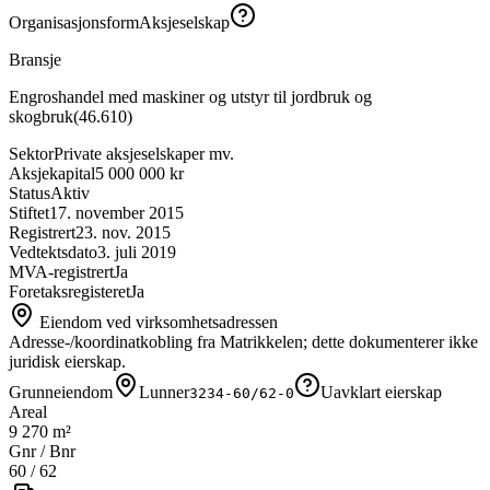
Organisasjonsform
Aksjeselskap
Bransje
Engroshandel med maskiner og utstyr til jordbruk og
skogbruk
(
46.610
)
Sektor
Private aksjeselskaper mv.
Aksjekapital
5 000 000 kr
Status
Aktiv
Stiftet
17. november 2015
Registrert
23. nov. 2015
Vedtektsdato
3. juli 2019
MVA-registrert
Ja
Foretaksregisteret
Ja
Eiendom ved virksomhetsadressen
Adresse-/koordinatkobling fra Matrikkelen; dette dokumenterer ikke
juridisk eierskap.
Grunneiendom
Lunner
Uavklart eierskap
3234-60/62-0
Areal
9 270 m²
Gnr / Bnr
60
/
62