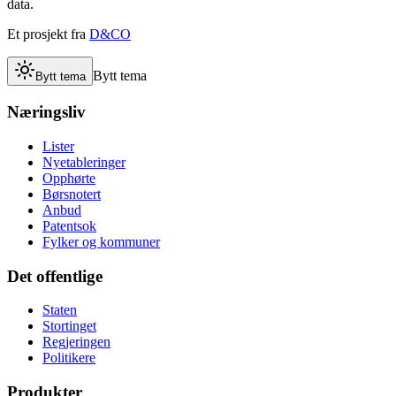
data.
Et prosjekt fra
D&CO
Bytt tema
Bytt tema
Næringsliv
Lister
Nyetableringer
Opphørte
Børsnotert
Anbud
Patentsok
Fylker og kommuner
Det offentlige
Staten
Stortinget
Regjeringen
Politikere
Produkter