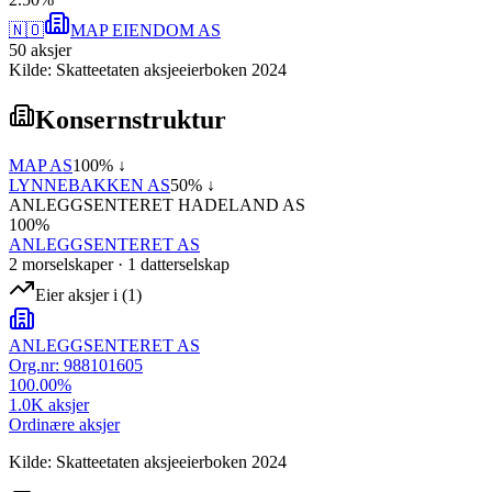
🇳🇴
MAP EIENDOM AS
50
aksjer
Kilde: Skatteetaten aksjeeierboken 2024
Konsernstruktur
MAP AS
100
% ↓
LYNNEBAKKEN AS
50
% ↓
ANLEGGSENTERET HADELAND AS
100
%
ANLEGGSENTERET AS
2
morselskap
er
·
1
datterselskap
Eier aksjer i
(
1
)
ANLEGGSENTERET AS
Org.nr:
988101605
100.00
%
1.0K
aksjer
Ordinære aksjer
Kilde: Skatteetaten aksjeeierboken 2024