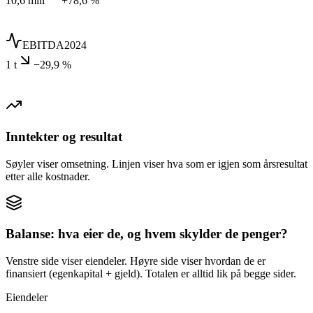
10,6 mill
+78,6 %
EBITDA
2024
1 t
−29,9 %
Inntekter og resultat
Søyler viser omsetning. Linjen viser hva som er igjen som årsresultat
etter alle kostnader.
Balanse: hva eier de, og hvem skylder de penger?
Venstre side viser eiendeler. Høyre side viser hvordan de er
finansiert (egenkapital + gjeld). Totalen er alltid lik på begge sider.
Eiendeler