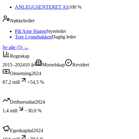
ANLEGGSENTERET AS
100 %
Nøkkelroller
Pål Arne Hagen
Styreleder
Tore Lynnebakken
Daglig leder
Se alle (5)
→
Regnskap
2015–2024
10
år
Morselskap
Revidert
Omsetning
2024
87,2 mill
+54,5 %
Driftsresultat
2024
1,4 mill
−30,0 %
Egenkapital
2024