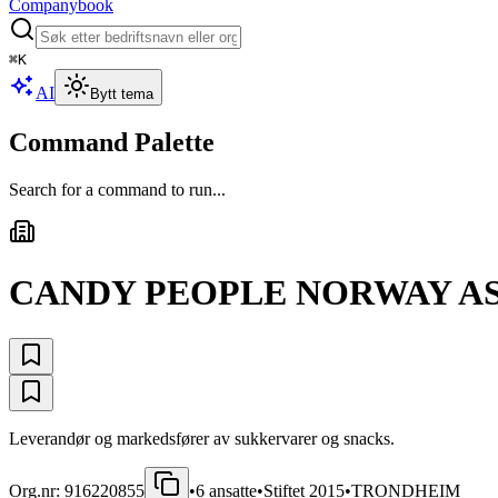
Companybook
⌘
K
AI
Bytt tema
Command Palette
Search for a command to run...
CANDY PEOPLE NORWAY A
Leverandør og markedsfører av sukkervarer og snacks.
Org.nr:
916220855
•
6
ansatte
•
Stiftet
2015
•
TRONDHEIM