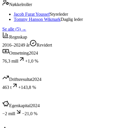
Nøkkelroller
Jacob Furat Youssef
Styreleder
Tommy Hanson Wikmark
Daglig leder
Se alle (5)
→
Regnskap
2016–2024
9
år
Revidert
Omsetning
2024
76,3 mill
+1,0 %
Driftsresultat
2024
463 t
+143,8 %
Egenkapital
2024
−2 mill
−21,0 %