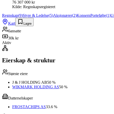
76 307 000 kr
Kilde:
Regnskapsregisteret
Regnskap
(
9
)
Styre & Ledelse
(
5
)
Aksjonærer
(
2
)
Konsern
Portefølje
(
1
)
U
Kart
Lagre
6
ansatte
30k kr
Aktiv
Eierskap & struktur
Største eiere
J & J HOLDING AB
50 %
WIKMARK HOLDING AS
50 %
Datterselskaper
FROSTACHIPS AS
33.6 %