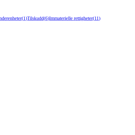
nderenheter
(
1
)
Tilskudd
(
6
)
Immaterielle rettigheter
(
11
)