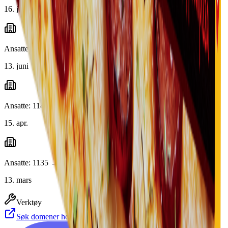
16. juli
Ansatte: 1142 → 1171
13. juni
Ansatte: 1140 → 1142
15. apr.
Ansatte: 1135 → 1140
13. mars
Verktøy
Søk domener hos Norid