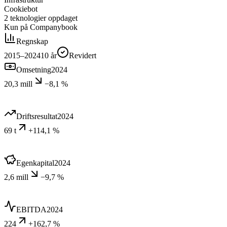
Cookiebot
2
teknologier
oppdaget
Kun på Companybook
Regnskap
2015–2024
10
år
Revidert
Omsetning
2024
20,3 mill
−8,1 %
Driftsresultat
2024
69 t
+114,1 %
Egenkapital
2024
2,6 mill
−9,7 %
EBITDA
2024
224
+162,7 %