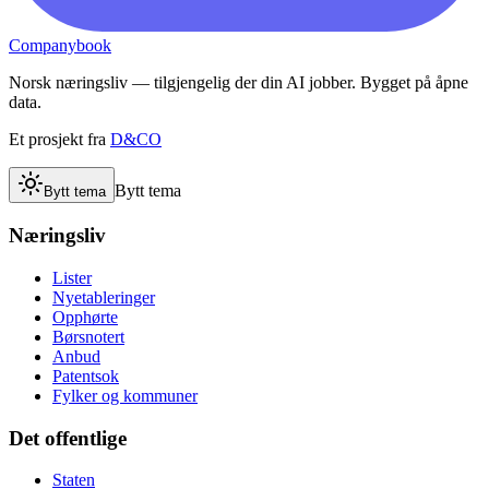
Companybook
Norsk næringsliv — tilgjengelig der din AI jobber. Bygget på åpne
data.
Et prosjekt fra
D&CO
Bytt tema
Bytt tema
Næringsliv
Lister
Nyetableringer
Opphørte
Børsnotert
Anbud
Patentsok
Fylker og kommuner
Det offentlige
Staten