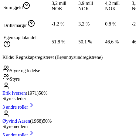
3,2 mill
3,9 mill
4,2 mill
3,
Sum gjeld
NOK
NOK
NOK
N
-1,2 %
3,2 %
0,8 %
-2
Driftsmargin
Egenkapitalandel
51,8 %
50,1 %
46,6 %
4
Kilde: Regnskapsregisteret (Brønnøysundregistrene)
Styre og ledelse
Styre
Erik Iversen
(
1971
)
50%
Styrets leder
3
andre roller
Øyvind Aasen
(
1968
)
50%
Styremedlem
5
andre roller