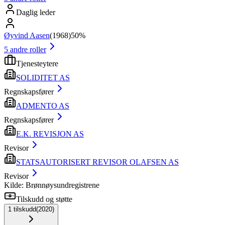
Daglig leder
Øyvind Aasen
(
1968
)
50%
5
andre roller
Tjenesteytere
SOLIDITET AS
Regnskapsfører
ADMENTO AS
Regnskapsfører
E.K. REVISJON AS
Revisor
STATSAUTORISERT REVISOR OLAFSEN AS
Revisor
Kilde: Brønnøysundregistrene
Tilskudd og støtte
1
tilskudd
(
2020
)