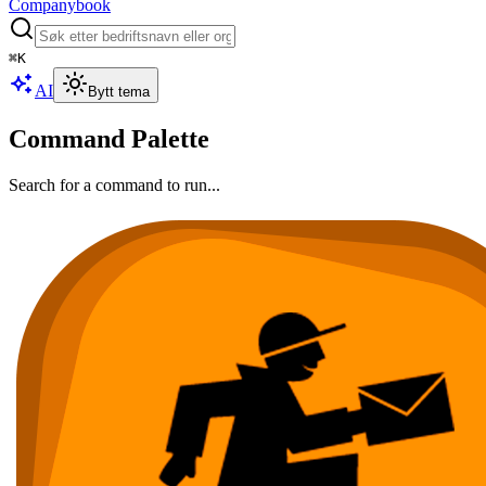
Companybook
⌘
K
AI
Bytt tema
Command Palette
Search for a command to run...