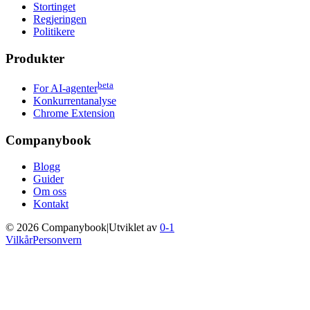
Stortinget
Regjeringen
Politikere
Produkter
beta
For AI-agenter
Konkurrentanalyse
Chrome Extension
Companybook
Blogg
Guider
Om oss
Kontakt
©
2026
Companybook
|
Utviklet av
0-1
Vilkår
Personvern