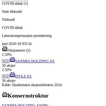
COVID-tiltak
(
1
)
Siste tilskudd
Tilskudd
COVID-tiltak
Lønnskompensasjon permittering
juni 2020
·
20 932 kr
Aksjonærer
(
2
)
1
.
50
%
🇳🇴
SANMIA HOLDING AS
30
aksjer
2
.
50
%
🇳🇴
ØYAA AS
30
aksjer
Kilde: Skatteetaten aksjeeierboken 2024
Konsernstruktur
SANMIA HOLDING AS
50
% ↓