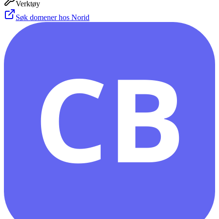
Verktøy
Søk domener hos Norid
CB