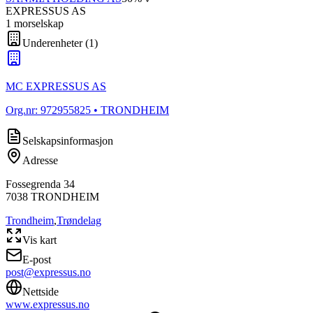
EXPRESSUS AS
1
morselskap
Underenheter
(
1
)
MC EXPRESSUS AS
Org.nr:
972955825
• TRONDHEIM
Selskapsinformasjon
Adresse
Fossegrenda 34
7038
TRONDHEIM
Trondheim
,
Trøndelag
Vis kart
E-post
post@expressus.no
Nettside
www.expressus.no