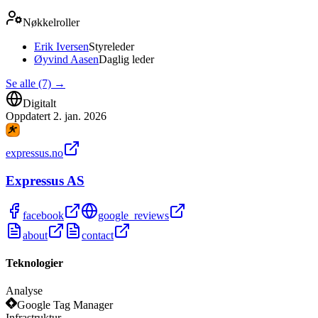
Nøkkelroller
Erik Iversen
Styreleder
Øyvind Aasen
Daglig leder
Se alle (7)
→
Digitalt
Oppdatert
2. jan. 2026
expressus.no
Expressus AS
facebook
google_reviews
about
contact
Teknologier
Analyse
Google Tag Manager
Infrastruktur