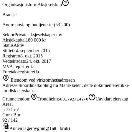
Organisasjonsform
Aksjeselskap
Bransje
Andre post- og budtjenester
(
53.200
)
Sektor
Private aksjeselskaper mv.
Aksjekapital
180 000 kr
Status
Aktiv
Stiftet
24. september 2015
Registrert
8. okt. 2015
Vedtektsdato
24. okt. 2017
MVA-registrert
Ja
Foretaksregisteret
Ja
Eiendom ved virksomhetsadressen
Adresse-/koordinatkobling fra Matrikkelen; dette dokumenterer ikke
juridisk eierskap.
Grunneiendom
Trondheim
Uavklart eierskap
5001-92/142-0
Areal
5 771 m²
Gnr / Bnr
92
/
142
Annen lagerbygning
(
Tatt i bruk
)