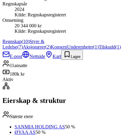
Regnskapsår
2024
Kilde:
Regnskapsregisteret
Omsetning
20 344 000 kr
Kilde:
Regnskapsregisteret
Regnskap
(
10
)
Styre &
Ledelse
(
7
)
Aksjonærer
(
2
)
Konsern
Underenheter
(
1
)
Tilskudd
(
1
)
E-post
Nettside
Kart
Lagre
11
ansatte
180k kr
Aktiv
Eierskap & struktur
Største eiere
SANMIA HOLDING AS
50 %
ØYAA AS
50 %