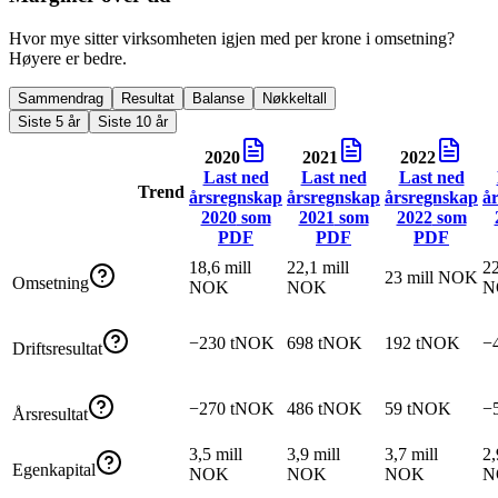
Hvor mye sitter virksomheten igjen med per krone i omsetning?
Høyere er bedre.
Sammendrag
Resultat
Balanse
Nøkkeltall
Siste 5 år
Siste 10 år
2020
2021
2022
Last ned
Last ned
Last ned
Trend
årsregnskap
årsregnskap
årsregnskap
å
2020
som
2021
som
2022
som
PDF
PDF
PDF
18,6 mill
22,1 mill
22
23 mill NOK
Omsetning
NOK
NOK
N
−230 tNOK
698 tNOK
192 tNOK
−
Driftsresultat
−270 tNOK
486 tNOK
59 tNOK
−
Årsresultat
3,5 mill
3,9 mill
3,7 mill
2,
Egenkapital
NOK
NOK
NOK
N