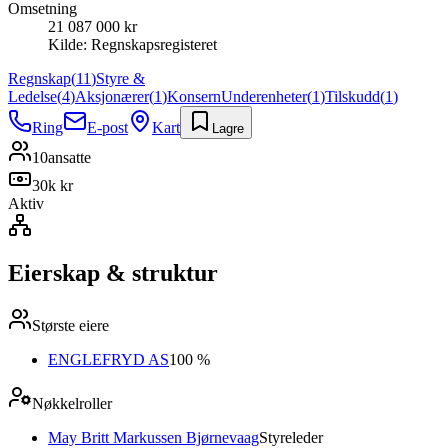
Omsetning
21 087 000 kr
Kilde:
Regnskapsregisteret
Regnskap
(
11
)
Styre &
Ledelse
(
4
)
Aksjonærer
(
1
)
Konsern
Underenheter
(
1
)
Tilskudd
(
1
)
Ring
E-post
Kart
Lagre
10
ansatte
30k kr
Aktiv
Eierskap & struktur
Største eiere
ENGLEFRYD AS
100 %
Nøkkelroller
May Britt Markussen Bjørnevaag
Styreleder