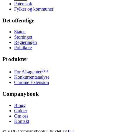
Patentsok
Fylker og kommuner
Det offentlige
Staten
Stortinget
Regjeringen
Politikere
Produkter
beta
For AI-agenter
Konkurrentanalyse
Chrome Extension
Companybook
Blogg
Guider
Om oss
Kontakt
©
2026
Companybook
|
Utviklet av
0-1