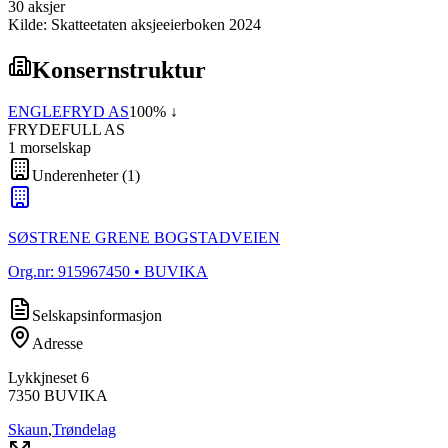
30
aksjer
Kilde: Skatteetaten aksjeeierboken 2024
Konsernstruktur
ENGLEFRYD AS
100
% ↓
FRYDEFULL AS
1
morselskap
Underenheter
(
1
)
SØSTRENE GRENE BOGSTADVEIEN
Org.nr:
915967450
• BUVIKA
Selskapsinformasjon
Adresse
Lykkjneset 6
7350
BUVIKA
Skaun
,
Trøndelag