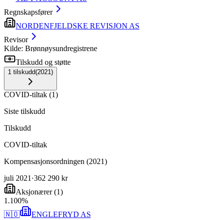
Regnskapsfører
NORDENFJELDSKE REVISJON AS
Revisor
Kilde: Brønnøysundregistrene
Tilskudd og støtte
1
tilskudd
(
2021
)
COVID-tiltak
(
1
)
Siste tilskudd
Tilskudd
COVID-tiltak
Kompensasjonsordningen (2021)
juli 2021
·
362 290 kr
Aksjonærer
(
1
)
1
.
100
%
🇳🇴
ENGLEFRYD AS