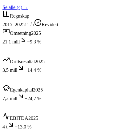
Se alle (4)
→
Regnskap
2015–2025
11
år
Revidert
Omsetning
2025
21,1 mill
−9,3 %
Driftsresultat
2025
3,5 mill
−14,4 %
Egenkapital
2025
7,2 mill
−24,7 %
EBITDA
2025
4 t
−13,0 %