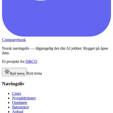
Companybook
Norsk næringsliv — tilgjengelig der din AI jobber. Bygget på åpne
data.
Et prosjekt fra
D&CO
Bytt tema
Bytt tema
Næringsliv
Lister
Nyetableringer
Opphørte
Børsnotert
Anbud