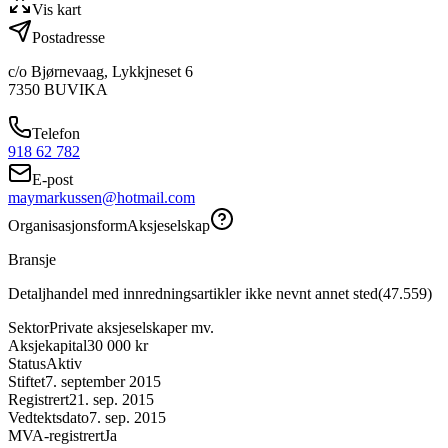
Vis kart
Postadresse
c/o Bjørnevaag, Lykkjneset 6
7350
BUVIKA
Telefon
918 62 782
E-post
maymarkussen@hotmail.com
Organisasjonsform
Aksjeselskap
Bransje
Detaljhandel med innredningsartikler ikke nevnt annet sted
(
47.559
)
Sektor
Private aksjeselskaper mv.
Aksjekapital
30 000 kr
Status
Aktiv
Stiftet
7. september 2015
Registrert
21. sep. 2015
Vedtektsdato
7. sep. 2015
MVA-registrert
Ja