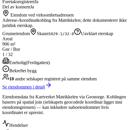
Foretaksregisteret
Ja
Del av konsern
Ja
Eiendom ved virksomhetsadressen
Adresse-/koordinatkobling fra Matrikkelen; dette dokumenterer ikke
juridisk eierskap.
Grunneiendom
Skaun
Uavklart eierskap
5029-1/32-0
Areal
906 m²
Gnr / Bnr
1
/
32
Enebolig
(
Ferdigattest
)
Bekreftet bygg
10
andre selskap
er
registrert på samme eiendom
Se eiendommen i detalj
Eiendomsdata fra Kartverket Matrikkelen via Geonorge. Koblingen
baseres på spatial join (selskapets geocodede koordinat ligger inni
eiendomsgrensen) — kan inkludere naboeiendommer hvis
koordinatet er upresist.
Hendelser