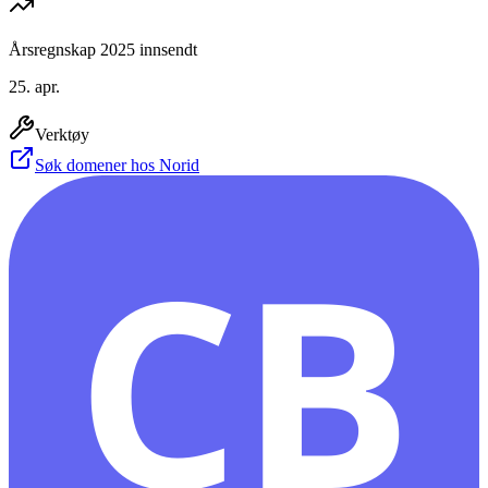
Årsregnskap 2025 innsendt
25. apr.
Verktøy
Søk domener hos Norid
CB