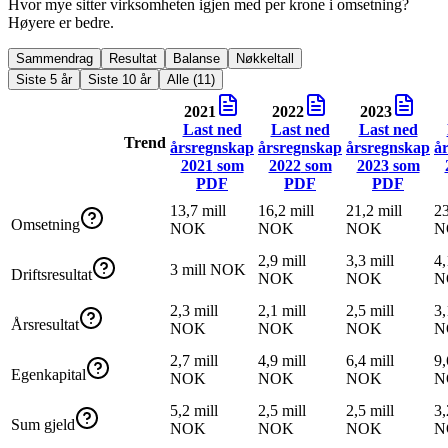
Hvor mye sitter virksomheten igjen med per krone i omsetning?
Høyere er bedre.
Sammendrag
Resultat
Balanse
Nøkkeltall
Siste 5 år
Siste 10 år
Alle (11)
2021
2022
2023
Last ned
Last ned
Last ned
Trend
årsregnskap
årsregnskap
årsregnskap
å
2021
som
2022
som
2023
som
PDF
PDF
PDF
13,7 mill
16,2 mill
21,2 mill
23
Omsetning
NOK
NOK
NOK
N
2,9 mill
3,3 mill
4,
3 mill NOK
Driftsresultat
NOK
NOK
N
2,3 mill
2,1 mill
2,5 mill
3,
Årsresultat
NOK
NOK
NOK
N
2,7 mill
4,9 mill
6,4 mill
9,
Egenkapital
NOK
NOK
NOK
N
5,2 mill
2,5 mill
2,5 mill
3,
Sum gjeld
NOK
NOK
NOK
N