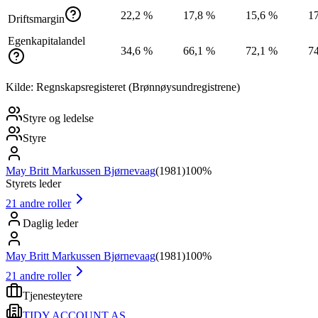
22,2 %
17,8 %
15,6 %
1
Driftsmargin
Egenkapitalandel
34,6 %
66,1 %
72,1 %
7
Kilde: Regnskapsregisteret (Brønnøysundregistrene)
Styre og ledelse
Styre
May Britt Markussen Bjørnevaag
(
1981
)
100%
Styrets leder
21
andre roller
Daglig leder
May Britt Markussen Bjørnevaag
(
1981
)
100%
21
andre roller
Tjenesteytere
TIDY ACCOUNT AS