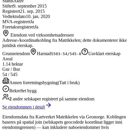
Status
Aktiv
Stiftet
9. september 2015
Registrert
21. sep. 2015
Vedtektsdato
10. jan. 2020
MVA-registrert
Ja
Foretaksregisteret
Ja
Eiendom ved virksomhetsadressen
Adresse-/koordinatkobling fra Matrikkelen; dette dokumenterer ikke
juridisk eierskap.
Grunneiendom
Harstad
Uavklart eierskap
5503-54/545-0
Areal
1.14 hektar
Gnr / Bnr
54
/
545
Annen forretningsbygning
(
Tatt i bruk
)
Bekreftet bygg
2
andre selskap
er
registrert på samme eiendom
Se eiendommen i detalj
Eiendomsdata fra Kartverket Matrikkelen via Geonorge. Koblingen
baseres på spatial join (selskapets geocodede koordinat ligger inni
eiendomsgrensen) — kan inkludere naboeiendommer hvis