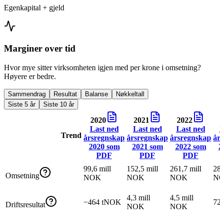
Egenkapital + gjeld
Marginer over tid
Hvor mye sitter virksomheten igjen med per krone i omsetning?
Høyere er bedre.
Sammendrag
Resultat
Balanse
Nøkkeltall
Siste 5 år
Siste 10 år
2020
2021
2022
Last ned
Last ned
Last ned
Trend
årsregnskap
årsregnskap
årsregnskap
å
2020
som
2021
som
2022
som
PDF
PDF
PDF
99,6 mill
152,5 mill
261,7 mill
28
Omsetning
NOK
NOK
NOK
N
4,3 mill
4,5 mill
−464 tNOK
7
Driftsresultat
NOK
NOK