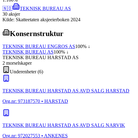
🇳🇴
TEKNISK BUREAU AS
30
aksjer
Kilde: Skatteetaten aksjeeierboken 2024
Konsernstruktur
TEKNISK BUREAU ENGROS AS
100
% ↓
TEKNISK BUREAU AS
100
% ↓
TEKNISK BUREAU HARSTAD AS
2
morselskap
er
Underenheter
(
6
)
TEKNISK BUREAU HARSTAD AS AVD SALG HARSTAD
Org.nr:
973187570
• HARSTAD
TEKNISK BUREAU HARSTAD AS AVD SALG NARVIK
Org.nr:
972027553
• ANKENES