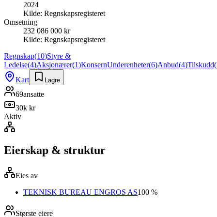
2024
Kilde:
Regnskapsregisteret
Omsetning
232 086 000 kr
Kilde:
Regnskapsregisteret
Regnskap
(
10
)
Styre &
Ledelse
(
4
)
Aksjonærer
(
1
)
Konsern
Underenheter
(
6
)
Anbud
(
4
)
Tilskudd
(
Kart
Lagre
69
ansatte
30k kr
Aktiv
Eierskap & struktur
Eies av
TEKNISK BUREAU ENGROS AS
100 %
Største eiere