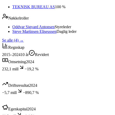
TEKNISK BUREAU AS
100 %
Nøkkelroller
Oddvar Sigvard Antonsen
Styreleder
Steve Martinsen Eliseussen
Daglig leder
Se alle (4)
→
Regnskap
2015–2024
10
år
Revidert
Omsetning
2024
232,1 mill
−19,2 %
Driftsresultat
2024
−5,7 mill
−890,7 %
Egenkapital
2024