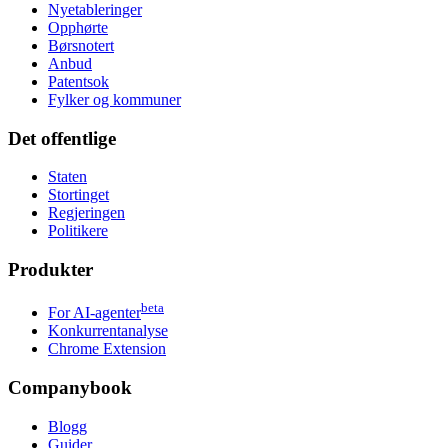
Nyetableringer
Opphørte
Børsnotert
Anbud
Patentsok
Fylker og kommuner
Det offentlige
Staten
Stortinget
Regjeringen
Politikere
Produkter
beta
For AI-agenter
Konkurrentanalyse
Chrome Extension
Companybook
Blogg
Guider