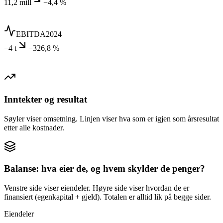
11,2 mill
−4,4 %
EBITDA
2024
−4 t
−326,8 %
Inntekter og resultat
Søyler viser omsetning. Linjen viser hva som er igjen som årsresultat
etter alle kostnader.
Balanse: hva eier de, og hvem skylder de penger?
Venstre side viser eiendeler. Høyre side viser hvordan de er
finansiert (egenkapital + gjeld). Totalen er alltid lik på begge sider.
Eiendeler