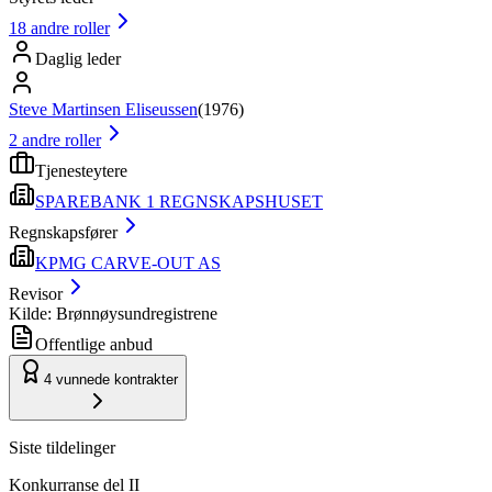
18
andre roller
Daglig leder
Steve Martinsen Eliseussen
(
1976
)
2
andre roller
Tjenesteytere
SPAREBANK 1 REGNSKAPSHUSET
Regnskapsfører
KPMG CARVE-OUT AS
Revisor
Kilde: Brønnøysundregistrene
Offentlige anbud
4
vunnede kontrakter
Siste tildelinger
Konkurranse del II