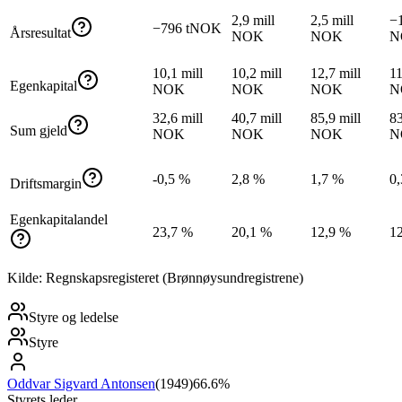
2,9 mill
2,5 mill
−1
−796 tNOK
Årsresultat
NOK
NOK
N
10,1 mill
10,2 mill
12,7 mill
11
Egenkapital
NOK
NOK
NOK
N
32,6 mill
40,7 mill
85,9 mill
83
Sum gjeld
NOK
NOK
NOK
N
-0,5 %
2,8 %
1,7 %
0
Driftsmargin
Egenkapitalandel
23,7 %
20,1 %
12,9 %
1
Kilde: Regnskapsregisteret (Brønnøysundregistrene)
Styre og ledelse
Styre
Oddvar Sigvard Antonsen
(
1949
)
66.6%
Styrets leder