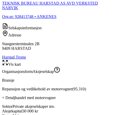
TEKNISK BUREAU HARSTAD AS AVD VERKSTED
NARVIK
Org.nr:
928413748
• ANKENES
Selskapsinformasjon
Adresse
Stangnesterminalen 2B
9409
HARSTAD
Harstad
,
Troms
Vis kart
Organisasjonsform
Aksjeselskap
Bransje
Reparasjon og vedlikehold av motorvogner
(
95.310
)
+
Detaljhandel med motorvogner
Sektor
Private aksjeselskaper mv.
Aksjekapital
30 000 kr