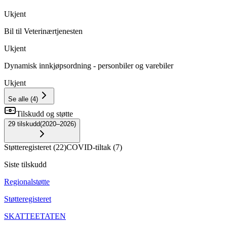
Ukjent
Bil til Veterinærtjenesten
Ukjent
Dynamisk innkjøpsordning - personbiler og varebiler
Ukjent
Se alle
(
4
)
Tilskudd og støtte
29
tilskudd
(
2020–2026
)
Støtteregisteret
(
22
)
COVID-tiltak
(
7
)
Siste tilskudd
Regionalstøtte
Støtteregisteret
SKATTEETATEN