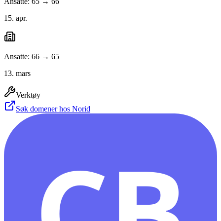
Ansatte: 65 → 66
15. apr.
Ansatte: 66 → 65
13. mars
Verktøy
Søk domener hos Norid
CB