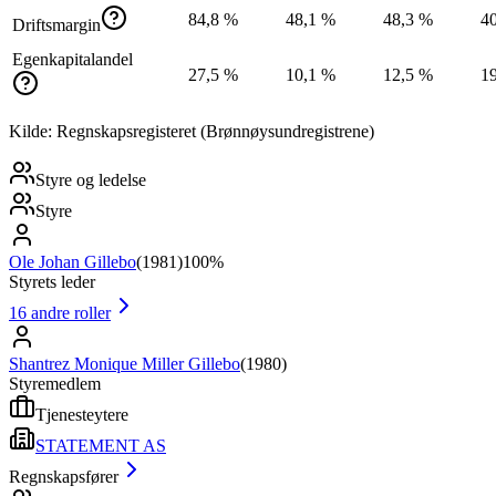
84,8 %
48,1 %
48,3 %
4
Driftsmargin
Egenkapitalandel
27,5 %
10,1 %
12,5 %
1
Kilde: Regnskapsregisteret (Brønnøysundregistrene)
Styre og ledelse
Styre
Ole Johan Gillebo
(
1981
)
100%
Styrets leder
16
andre roller
Shantrez Monique Miller Gillebo
(
1980
)
Styremedlem
Tjenesteytere
STATEMENT AS
Regnskapsfører