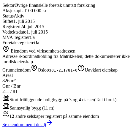
Sektor
Øvrige finansielle foretak unntatt forsikring
Aksjekapital
100 000 kr
Status
Aktiv
Stiftet
1. juli 2015
Registrert
24. juli 2015
Vedtektsdato
1. juli 2015
MVA-registrert
Ja
Foretaksregisteret
Ja
Eiendom ved virksomhetsadressen
Adresse-/koordinatkobling fra Matrikkelen; dette dokumenterer ikke
juridisk eierskap.
Grunneiendom
Oslo
Uavklart eierskap
0301-211/81-0
Areal
826 m²
Gnr / Bnr
211
/
81
Stort frittliggende boligbygg på 3 og 4 etasjer
(
Tatt i bruk
)
Sannsynlig bygg (11 m)
12
andre selskap
er
registrert på samme eiendom
Se eiendommen i detalj