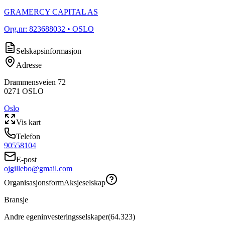
GRAMERCY CAPITAL AS
Org.nr:
823688032
• OSLO
Selskapsinformasjon
Adresse
Drammensveien 72
0271
OSLO
Oslo
Vis kart
Telefon
90558104
E-post
ojgillebo@gmail.com
Organisasjonsform
Aksjeselskap
Bransje
Andre egeninvesteringsselskaper
(
64.323
)