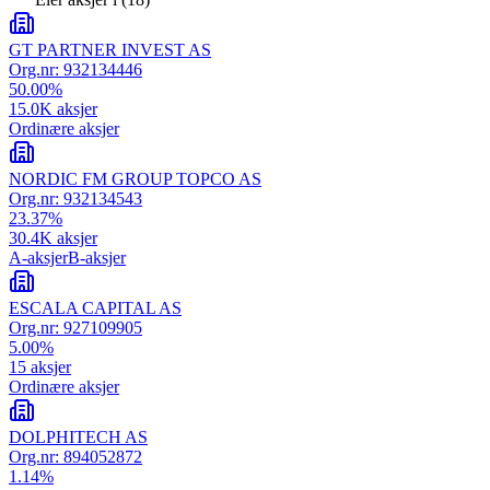
GT PARTNER INVEST AS
Org.nr:
932134446
50.00
%
15.0K
aksjer
Ordinære aksjer
NORDIC FM GROUP TOPCO AS
Org.nr:
932134543
23.37
%
30.4K
aksjer
A-aksjer
B-aksjer
ESCALA CAPITAL AS
Org.nr:
927109905
5.00
%
15
aksjer
Ordinære aksjer
DOLPHITECH AS
Org.nr:
894052872
1.14
%