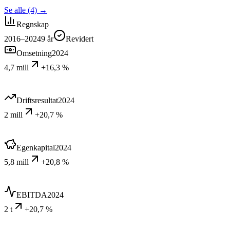
Se alle (4)
→
Regnskap
2016–2024
9
år
Revidert
Omsetning
2024
4,7 mill
+16,3 %
Driftsresultat
2024
2 mill
+20,7 %
Egenkapital
2024
5,8 mill
+20,8 %
EBITDA
2024
2 t
+20,7 %