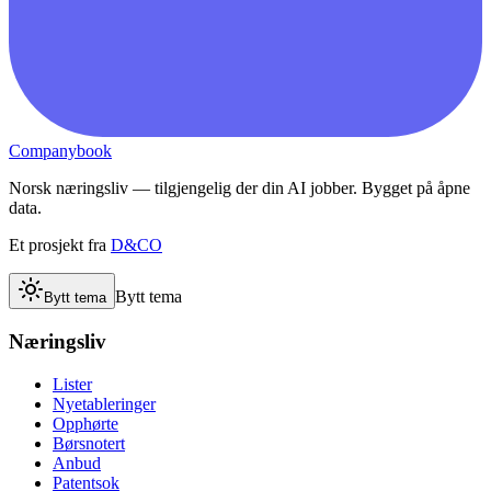
Companybook
Norsk næringsliv — tilgjengelig der din AI jobber. Bygget på åpne
data.
Et prosjekt fra
D&CO
Bytt tema
Bytt tema
Næringsliv
Lister
Nyetableringer
Opphørte
Børsnotert
Anbud
Patentsok