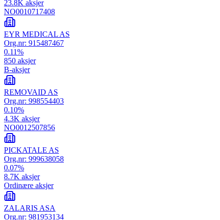
23.8K
aksjer
NO0010717408
EYR MEDICAL AS
Org.nr:
915487467
0.11
%
850
aksjer
B-aksjer
REMOVAID AS
Org.nr:
998554403
0.10
%
4.3K
aksjer
NO0012507856
PICKATALE AS
Org.nr:
999638058
0.07
%
8.7K
aksjer
Ordinære aksjer
ZALARIS ASA
Org.nr:
981953134