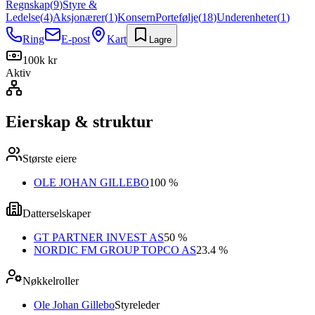
Regnskap
(
9
)
Styre &
Ledelse
(
4
)
Aksjonærer
(
1
)
Konsern
Portefølje
(
18
)
Underenheter
(
1
)
Ring
E-post
Kart
Lagre
100k kr
Aktiv
Eierskap & struktur
Største eiere
OLE JOHAN GILLEBO
100 %
Datterselskaper
GT PARTNER INVEST AS
50 %
NORDIC FM GROUP TOPCO AS
23.4 %
Nøkkelroller
Ole Johan Gillebo
Styreleder