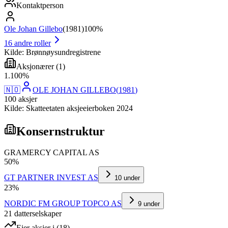
Kontaktperson
Ole Johan Gillebo
(
1981
)
100%
16
andre roller
Kilde: Brønnøysundregistrene
Aksjonærer
(
1
)
1
.
100
%
🇳🇴
OLE JOHAN GILLEBO
(
1981
)
100
aksjer
Kilde: Skatteetaten aksjeeierboken 2024
Konsernstruktur
GRAMERCY CAPITAL AS
50
%
GT PARTNER INVEST AS
10
under
23
%
NORDIC FM GROUP TOPCO AS
9
under
21
datterselskap
er
Eier aksjer i
(
18
)