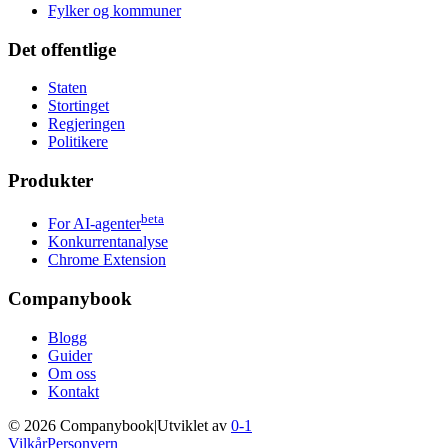
Fylker og kommuner
Det offentlige
Staten
Stortinget
Regjeringen
Politikere
Produkter
beta
For AI-agenter
Konkurrentanalyse
Chrome Extension
Companybook
Blogg
Guider
Om oss
Kontakt
©
2026
Companybook
|
Utviklet av
0-1
Vilkår
Personvern