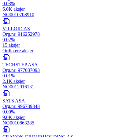
0.03
%
6.0K
aksjer
NO0010708910
VILLOID AS
Org.nr:
916252978
0.02
%
15
aksjer
Ordinære aksjer
TECHSTEP ASA
Org.nr:
977037093
0.01
%
2.1K
aksjer
NO0012916131
SATS ASA
Org.nr:
996739848
0.00
%
9.0K
aksjer
NO0010863285
CRAYON GROUP HOLDING AS