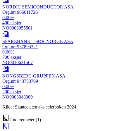
NORDIC SEMICONDUCTOR ASA
Org.nr:
966011726
0.00
%
400
aksjer
NO0003055501
SPAREBANK 1 SØR-NORGE ASA
Org.nr:
937895321
0.00
%
700
aksjer
NO0010631567
KONGSBERG GRUPPEN ASA
Org.nr:
943753709
0.00
%
200
aksjer
NO0003043309
Kilde: Skatteetaten aksjeeierboken 2024
Underenheter
(
1
)