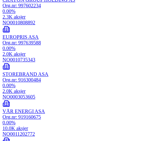
Org.nr:
997602234
0.00
%
2.3K
aksjer
NO0010808892
EUROPRIS ASA
Org.nr:
997639588
0.00
%
2.0K
aksjer
NO0010735343
STOREBRAND ASA
Org.nr:
916300484
0.00
%
2.0K
aksjer
NO0003053605
VÅR ENERGI ASA
Org.nr:
919160675
0.00
%
10.0K
aksjer
NO0011202772