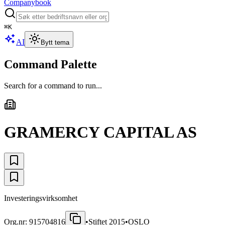
Companybook
⌘
K
AI
Bytt tema
Command Palette
Search for a command to run...
GRAMERCY CAPITAL AS
Investeringsvirksomhet
Org.nr:
915704816
•
Stiftet
2015
•
OSLO