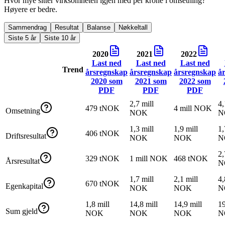
Hvor mye sitter virksomheten igjen med per krone i omsetning?
Høyere er bedre.
Sammendrag
Resultat
Balanse
Nøkkeltall
Siste 5 år
Siste 10 år
2020
2021
2022
Last ned
Last ned
Last ned
Trend
årsregnskap
årsregnskap
årsregnskap
å
2020
som
2021
som
2022
som
PDF
PDF
PDF
2,7 mill
4,
479 tNOK
4 mill NOK
Omsetning
NOK
N
1,3 mill
1,9 mill
1,
406 tNOK
Driftsresultat
NOK
NOK
N
2,
329 tNOK
1 mill NOK
468 tNOK
Årsresultat
N
1,7 mill
2,1 mill
4,
670 tNOK
Egenkapital
NOK
NOK
N
1,8 mill
14,8 mill
14,9 mill
19
Sum gjeld
NOK
NOK
NOK
N