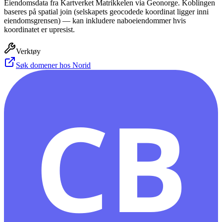
Eiendomsdata fra Kartverket Matrikkelen via Geonorge. Koblingen
baseres på spatial join (selskapets geocodede koordinat ligger inni
eiendomsgrensen) — kan inkludere naboeiendommer hvis
koordinatet er upresist.
Verktøy
Søk domener hos Norid
CB