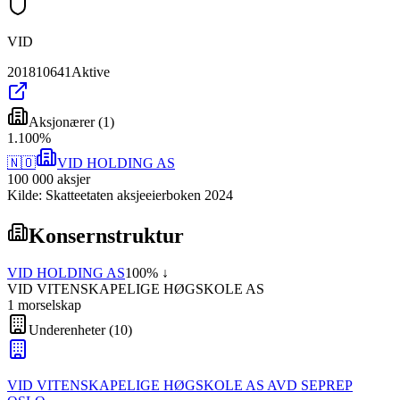
VID
201810641
Aktive
Aksjonærer
(
1
)
1
.
100
%
🇳🇴
VID HOLDING AS
100 000
aksjer
Kilde: Skatteetaten aksjeeierboken 2024
Konsernstruktur
VID HOLDING AS
100
% ↓
VID VITENSKAPELIGE HØGSKOLE AS
1
morselskap
Underenheter
(
10
)
VID VITENSKAPELIGE HØGSKOLE AS AVD SEPREP