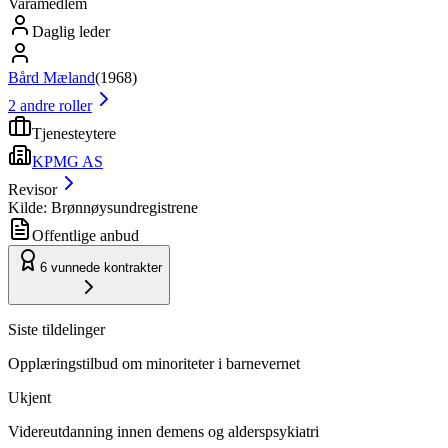
Varamedlem
Daglig leder
Bård Mæland
(
1968
)
2
andre roller
Tjenesteytere
KPMG AS
Revisor
Kilde: Brønnøysundregistrene
Offentlige anbud
6
vunnede kontrakter
Siste tildelinger
Opplæringstilbud om minoriteter i barnevernet
Ukjent
Videreutdanning innen demens og alderspsykiatri