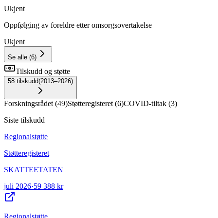
Ukjent
Oppfølging av foreldre etter omsorgsovertakelse
Ukjent
Se alle
(
6
)
Tilskudd og støtte
58
tilskudd
(
2013–2026
)
Forskningsrådet
(
49
)
Støtteregisteret
(
6
)
COVID-tiltak
(
3
)
Siste tilskudd
Regionalstøtte
Støtteregisteret
SKATTEETATEN
juli 2026
·
59 388 kr
Regionalstøtte