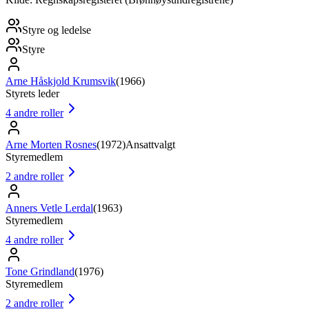
Styre og ledelse
Styre
Arne Håskjold Krumsvik
(
1966
)
Styrets leder
4
andre roller
Arne Morten Rosnes
(
1972
)
Ansattvalgt
Styremedlem
2
andre roller
Anners Vetle Lerdal
(
1963
)
Styremedlem
4
andre roller
Tone Grindland
(
1976
)
Styremedlem
2
andre roller