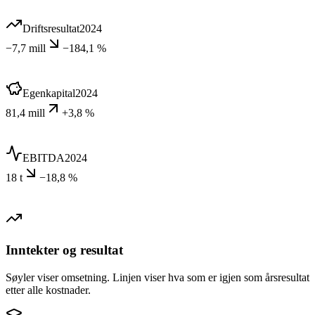
Driftsresultat
2024
−7,7 mill
−184,1 %
Egenkapital
2024
81,4 mill
+3,8 %
EBITDA
2024
18 t
−18,8 %
Inntekter og resultat
Søyler viser omsetning. Linjen viser hva som er igjen som årsresultat
etter alle kostnader.