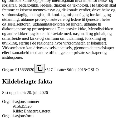
og formidle kunnskap på høy internasjonalt nivå innenfor helse- og
sosialfag, pedagogikk, ledelse, diakoni og teknologi. Høgskolen skal
fremme et kristent menneskesyn og diakonale verdier, drive helse og
samfunnsfaglig, teologisk, diakoni- og misjonsfaglig forskning og
utdanning, utdanne profesjonsutøvere og ledere til tjeneste i helse-
og sosialsektoren, utdanningssektoren og kirken, utdanne til
diakontjeneste og prestetjeneste i Den norske kirke, Metodistkirken
og andre kirker høgskolen har avtale med, nasjonalt og globalt, og
samarbeide med kirke og samfunn om utdanning, forskning og
utvikling, særlig i de regionene hvor virksomheten er lokalisert.
Virksomheten kan drives av selskapet selv, gjennom datterselskaper
eller i samarbeid med andre offentlige eller private selskaper og
institusjoner.
Org.nr:
915635520
•
527
ansatte
•
Stiftet
2015
•
OSLO
Kildebelagte fakta
Sist oppdatert:
20. juli 2026
Organisasjonsnummer
915635520
Kilde:
Enhetsregisteret
Organisasjonsform