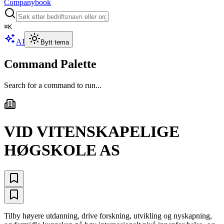
Companybook
⌘
K
AI
Bytt tema
Command Palette
Search for a command to run...
VID VITENSKAPELIGE
HØGSKOLE AS
Tilby høyere utdanning, drive forskning, utvikling og nyskapning,