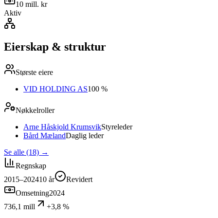
10 mill. kr
Aktiv
Eierskap & struktur
Største eiere
VID HOLDING AS
100 %
Nøkkelroller
Arne Håskjold Krumsvik
Styreleder
Bård Mæland
Daglig leder
Se alle (18)
→
Regnskap
2015–2024
10
år
Revidert
Omsetning
2024
736,1 mill
+3,8 %