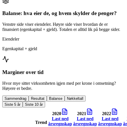
Balanse: hva eier de, og hvem skylder de penger?
Venstre side viser eiendeler. Høyre side viser hvordan de er
finansiert (egenkapital + gjeld). Totalen er alltid lik på begge sider.
Eiendeler
Egenkapital + gjeld
Marginer over tid
Hvor mye sitter virksomheten igjen med per krone i omsetning?
Høyere er bedre.
Sammendrag
Resultat
Balanse
Nøkkeltall
Siste 5 år
Siste 10 år
2020
2021
2022
Last ned
Last ned
Last ned
Trend
årsregnskap
årsregnskap
årsregnskap
å