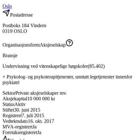
Oslo
Postadresse
Postboks 184 Vindern
0319
OSLO
Organisasjonsform
Aksjeselskap
Bransje
Undervisning ved vitenskapelige høgskoler
(
85.402
)
+
Psykolog- og psykoterapitjenester, unntatt legetjenester innenfor
psykiatri
Sektor
Private aksjeselskaper mv.
Aksjekapital
10 000 000 kr
Status
Aktiv
Stiftet
30. juni 2015
Registrert
7. juli 2015
Vedtektsdato
16. okt. 2017
MVA-registrert
Ja
Foretaksregisteret
Ja