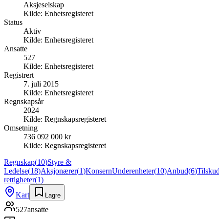
Aksjeselskap
Kilde:
Enhetsregisteret
Status
Aktiv
Kilde:
Enhetsregisteret
Ansatte
527
Kilde:
Enhetsregisteret
Registrert
7. juli 2015
Kilde:
Enhetsregisteret
Regnskapsår
2024
Kilde:
Regnskapsregisteret
Omsetning
736 092 000 kr
Kilde:
Regnskapsregisteret
Regnskap
(
10
)
Styre &
Ledelse
(
18
)
Aksjonærer
(
1
)
Konsern
Underenheter
(
10
)
Anbud
(
6
)
Tilsku
rettigheter
(
1
)
Kart
Lagre
527
ansatte