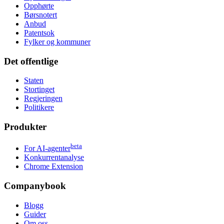
Opphørte
Børsnotert
Anbud
Patentsok
Fylker og kommuner
Det offentlige
Staten
Stortinget
Regjeringen
Politikere
Produkter
beta
For AI-agenter
Konkurrentanalyse
Chrome Extension
Companybook
Blogg
Guider
Om oss