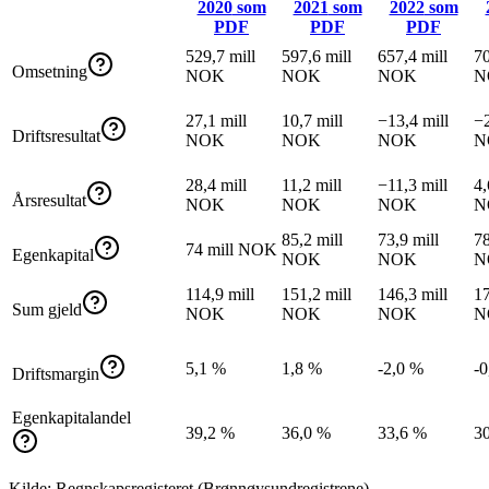
2020
som
2021
som
2022
som
PDF
PDF
PDF
529,7 mill
597,6 mill
657,4 mill
70
Omsetning
NOK
NOK
NOK
N
27,1 mill
10,7 mill
−13,4 mill
−2
Driftsresultat
NOK
NOK
NOK
N
28,4 mill
11,2 mill
−11,3 mill
4,
Årsresultat
NOK
NOK
NOK
N
85,2 mill
73,9 mill
78
74 mill NOK
Egenkapital
NOK
NOK
N
114,9 mill
151,2 mill
146,3 mill
17
Sum gjeld
NOK
NOK
NOK
N
5,1 %
1,8 %
-2,0 %
-0
Driftsmargin
Egenkapitalandel
39,2 %
36,0 %
33,6 %
3
Kilde: Regnskapsregisteret (Brønnøysundregistrene)