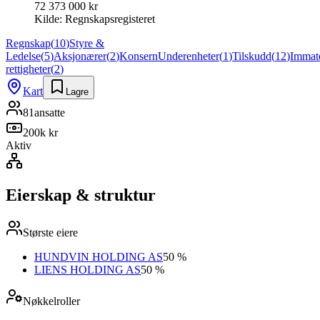
72 373 000 kr
Kilde:
Regnskapsregisteret
Regnskap
(
10
)
Styre &
Ledelse
(
5
)
Aksjonærer
(
2
)
Konsern
Underenheter
(
1
)
Tilskudd
(
12
)
Immate
rettigheter
(
2
)
Kart
Lagre
81
ansatte
200k kr
Aktiv
Eierskap & struktur
Største eiere
HUNDVIN HOLDING AS
50 %
LIENS HOLDING AS
50 %
Nøkkelroller