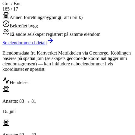
Gnr / Bnr
165
/
17
Annen forretningsbygning
(
Tatt i bruk
)
Bekreftet bygg
12
andre selskap
er
registrert på samme eiendom
Se eiendommen i detalj
Eiendomsdata fra Kartverket Matrikkelen via Geonorge. Koblingen
baseres på spatial join (selskapets geocodede koordinat ligger inni
eiendomsgrensen) — kan inkludere naboeiendommer hvis
koordinatet er upresist.
Hendelser
Ansatte: 83 → 81
16. juli
Ansatte: 82 → 83