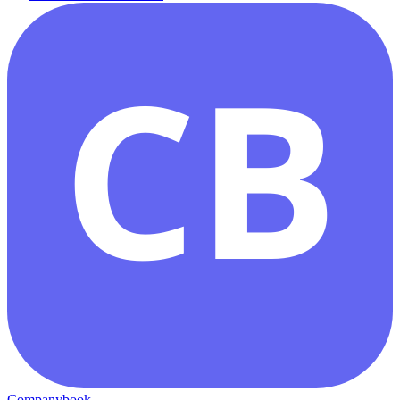
CB
Companybook