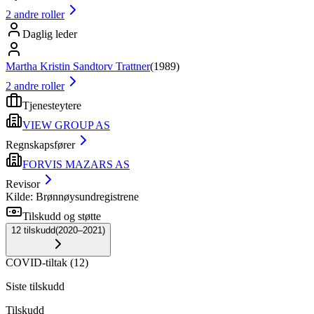
2
andre roller
Daglig leder
Martha Kristin Sandtorv Trattner
(
1989
)
2
andre roller
Tjenesteytere
VIEW GROUP AS
Regnskapsfører
FORVIS MAZARS AS
Revisor
Kilde: Brønnøysundregistrene
Tilskudd og støtte
12
tilskudd
(
2020–2021
)
COVID-tiltak
(
12
)
Siste tilskudd
Tilskudd