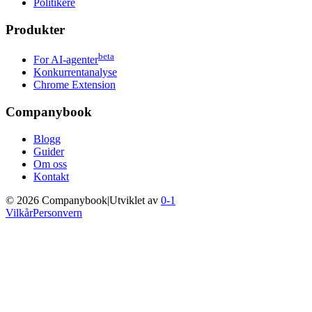
Politikere
Produkter
beta
For AI-agenter
Konkurrentanalyse
Chrome Extension
Companybook
Blogg
Guider
Om oss
Kontakt
©
2026
Companybook
|
Utviklet av
0-1
Vilkår
Personvern