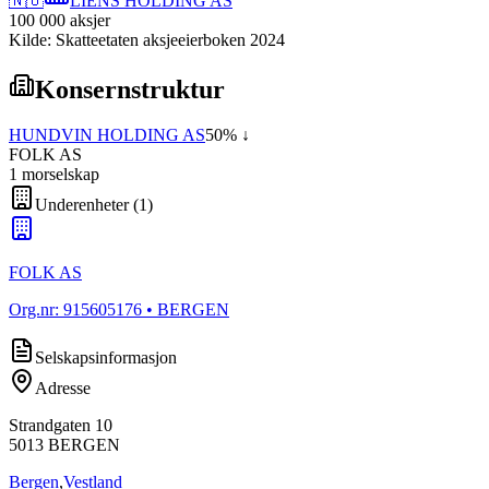
🇳🇴
LIENS HOLDING AS
100 000
aksjer
Kilde: Skatteetaten aksjeeierboken 2024
Konsernstruktur
HUNDVIN HOLDING AS
50
% ↓
FOLK AS
1
morselskap
Underenheter
(
1
)
FOLK AS
Org.nr:
915605176
• BERGEN
Selskapsinformasjon
Adresse
Strandgaten 10
5013
BERGEN
Bergen
,
Vestland