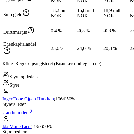
NOK
NOK
NOK
N
18,2 mill
16,8 mill
18,9 mill
15
Sum gjeld
NOK
NOK
NOK
N
0,4 %
-0,8 %
-0,8 %
-0
Driftsmargin
Egenkapitalandel
23,6 %
24,0 %
20,3 %
2
Kilde: Regnskapsregisteret (Brønnøysundregistrene)
Styre og ledelse
Styre
Inger Tone Gjøen Hundvin
(
1964
)
50%
Styrets leder
2
andre roller
Ida Marie Lien
(
1967
)
50%
Styremedlem