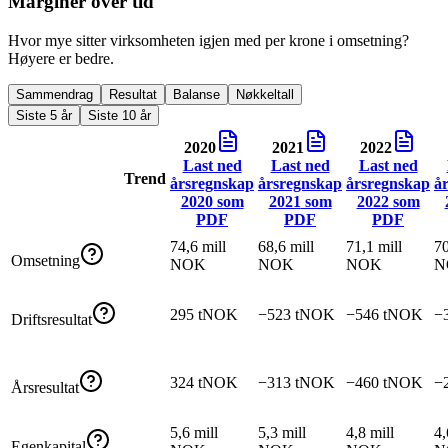
Marginer over tid
Hvor mye sitter virksomheten igjen med per krone i omsetning?
Høyere er bedre.
Sammendrag
Resultat
Balanse
Nøkkeltall
Siste 5 år
Siste 10 år
2020
2021
2022
Last ned
Last ned
Last ned
Trend
årsregnskap
årsregnskap
årsregnskap
å
2020
som
2021
som
2022
som
PDF
PDF
PDF
74,6 mill
68,6 mill
71,1 mill
70
Omsetning
NOK
NOK
NOK
N
295 tNOK
−523 tNOK
−546 tNOK
−
Driftsresultat
324 tNOK
−313 tNOK
−460 tNOK
−
Årsresultat
5,6 mill
5,3 mill
4,8 mill
4,
Egenkapital