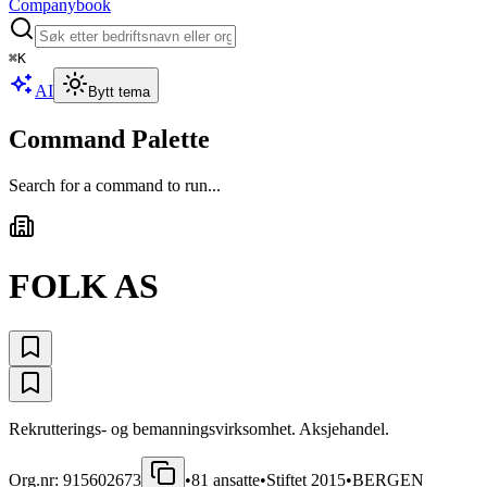
Companybook
⌘
K
AI
Bytt tema
Command Palette
Search for a command to run...
FOLK AS
Rekrutterings- og bemanningsvirksomhet. Aksjehandel.
Org.nr:
915602673
•
81
ansatte
•
Stiftet
2015
•
BERGEN