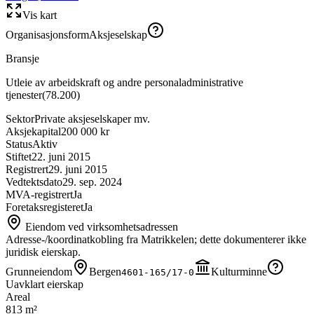
Vis kart
Organisasjonsform
Aksjeselskap
Bransje
Utleie av arbeidskraft og andre personaladministrative
tjenester
(
78.200
)
Sektor
Private aksjeselskaper mv.
Aksjekapital
200 000 kr
Status
Aktiv
Stiftet
22. juni 2015
Registrert
29. juni 2015
Vedtektsdato
29. sep. 2024
MVA-registrert
Ja
Foretaksregisteret
Ja
Eiendom ved virksomhetsadressen
Adresse-/koordinatkobling fra Matrikkelen; dette dokumenterer ikke
juridisk eierskap.
Grunneiendom
Bergen
Kulturminne
4601-165/17-0
Uavklart eierskap
Areal
813 m²