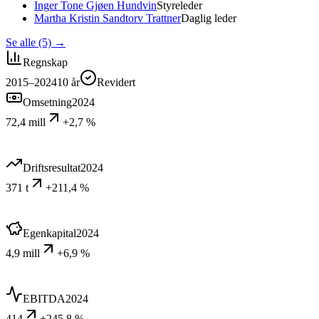
Inger Tone Gjøen Hundvin
Styreleder
Martha Kristin Sandtorv Trattner
Daglig leder
Se alle (5)
→
Regnskap
2015–2024
10
år
Revidert
Omsetning
2024
72,4 mill
+2,7 %
Driftsresultat
2024
371 t
+211,4 %
Egenkapital
2024
4,9 mill
+6,9 %
EBITDA
2024
414
+245,8 %