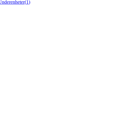
Underenheter
(
1
)