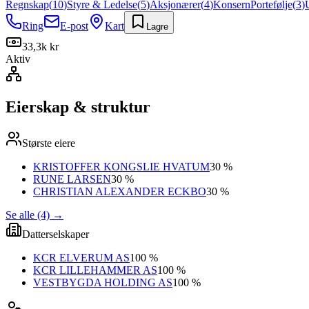
Regnskap
(
10
)
Styre & Ledelse
(
5
)
Aksjonærer
(
4
)
Konsern
Portefølje
(
3
)
Ring
E-post
Kart
Lagre
33,3k kr
Aktiv
Eierskap & struktur
Største eiere
KRISTOFFER KONGSLIE HVATUM
30 %
RUNE LARSEN
30 %
CHRISTIAN ALEXANDER ECKBO
30 %
Se alle (4)
→
Datterselskaper
KCR ELVERUM AS
100 %
KCR LILLEHAMMER AS
100 %
VESTBYGDA HOLDING AS
100 %