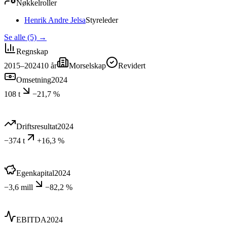
Nøkkelroller
Henrik Andre Jelsa
Styreleder
Se alle (5)
→
Regnskap
2015–2024
10
år
Morselskap
Revidert
Omsetning
2024
108 t
−21,7 %
Driftsresultat
2024
−374 t
+16,3 %
Egenkapital
2024
−3,6 mill
−82,2 %
EBITDA
2024