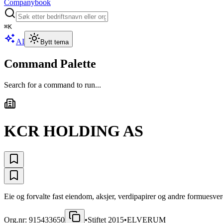
Companybook
⌘
K
AI
Bytt tema
Command Palette
Search for a command to run...
KCR HOLDING AS
Eie og forvalte fast eiendom, aksjer, verdipapirer og andre formuesverd
Org.nr:
915433650
•
Stiftet
2015
•
ELVERUM