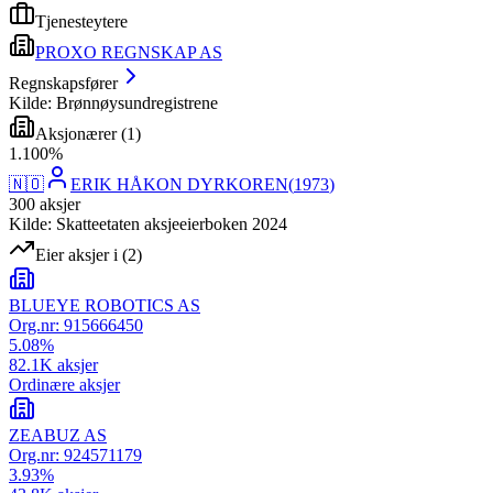
Tjenesteytere
PROXO REGNSKAP AS
Regnskapsfører
Kilde: Brønnøysundregistrene
Aksjonærer
(
1
)
1
.
100
%
🇳🇴
ERIK HÅKON DYRKOREN
(
1973
)
300
aksjer
Kilde: Skatteetaten aksjeeierboken 2024
Eier aksjer i
(
2
)
BLUEYE ROBOTICS AS
Org.nr:
915666450
5.08
%
82.1K
aksjer
Ordinære aksjer
ZEABUZ AS
Org.nr:
924571179
3.93
%