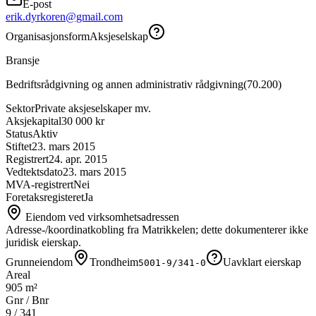
E-post
erik.dyrkoren@gmail.com
Organisasjonsform
Aksjeselskap
Bransje
Bedriftsrådgivning og annen administrativ rådgivning
(
70.200
)
Sektor
Private aksjeselskaper mv.
Aksjekapital
30 000 kr
Status
Aktiv
Stiftet
23. mars 2015
Registrert
24. apr. 2015
Vedtektsdato
23. mars 2015
MVA-registrert
Nei
Foretaksregisteret
Ja
Eiendom ved virksomhetsadressen
Adresse-/koordinatkobling fra Matrikkelen; dette dokumenterer ikke
juridisk eierskap.
Grunneiendom
Trondheim
Uavklart eierskap
5001-9/341-0
Areal
905 m²
Gnr / Bnr
9
/
341