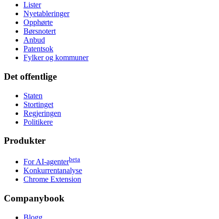
Lister
Nyetableringer
Opphørte
Børsnotert
Anbud
Patentsok
Fylker og kommuner
Det offentlige
Staten
Stortinget
Regjeringen
Politikere
Produkter
beta
For AI-agenter
Konkurrentanalyse
Chrome Extension
Companybook
Blogg