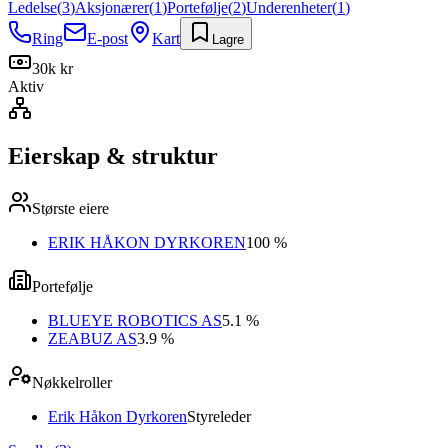
Ledelse
(
3
)
Aksjonærer
(
1
)
Portefølje
(
2
)
Underenheter
(
1
)
Ring
E-post
Kart
Lagre
30k kr
Aktiv
Eierskap & struktur
Største eiere
ERIK HÅKON DYRKOREN
100 %
Portefølje
BLUEYE ROBOTICS AS
5.1 %
ZEABUZ AS
3.9 %
Nøkkelroller
Erik Håkon Dyrkoren
Styreleder