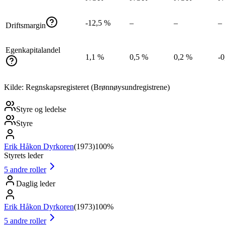
-12,5 %
–
–
–
Driftsmargin
Egenkapitalandel
1,1 %
0,5 %
0,2 %
-0
Kilde: Regnskapsregisteret (Brønnøysundregistrene)
Styre og ledelse
Styre
Erik Håkon Dyrkoren
(
1973
)
100%
Styrets leder
5
andre roller
Daglig leder
Erik Håkon Dyrkoren
(
1973
)
100%
5
andre roller