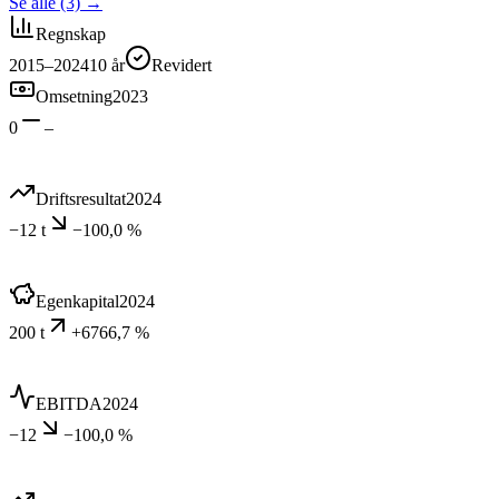
Se alle (3)
→
Regnskap
2015–2024
10
år
Revidert
Omsetning
2023
0
–
Driftsresultat
2024
−12 t
−100,0 %
Egenkapital
2024
200 t
+6766,7 %
EBITDA
2024
−12
−100,0 %