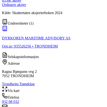
43.8K
aksjer
Ordinære aksjer
Kilde: Skatteetaten aksjeeierboken 2024
Underenheter
(
1
)
DYRKOREN MARITIME ADVISORY AS
Org.nr:
935526256
• TRONDHEIM
Selskapsinformasjon
Adresse
Ragna Bjørgums veg 2
7052
TRONDHEIM
Trondheim
,
Trøndelag
Vis kart
Telefon
932 08 032