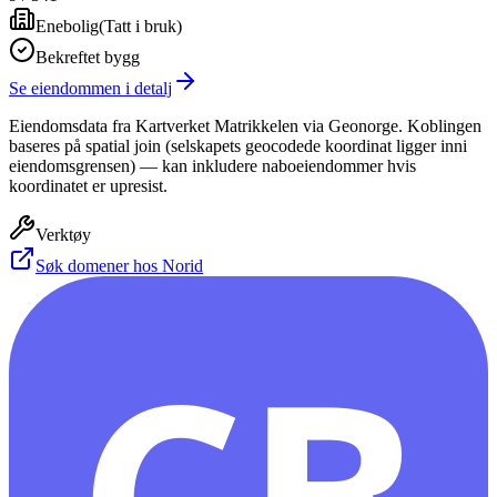
Enebolig
(
Tatt i bruk
)
Bekreftet bygg
Se eiendommen i detalj
Eiendomsdata fra Kartverket Matrikkelen via Geonorge. Koblingen
baseres på spatial join (selskapets geocodede koordinat ligger inni
eiendomsgrensen) — kan inkludere naboeiendommer hvis
koordinatet er upresist.
Verktøy
Søk domener hos Norid
CB