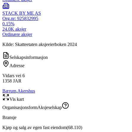
STACK BY ME AS
Org.nr:
925832995
0.15
%
24.0K
aksjer
Ordinære aksjer
Kilde: Skatteetaten aksjeeierboken 2024
Selskapsinformasjon
Adresse
Vidars vei 6
1358
JAR
Bærum
,
Akershus
Vis kart
Organisasjonsform
Aksjeselskap
Bransje
Kjøp og salg av egen fast eiendom
(
68.110
)