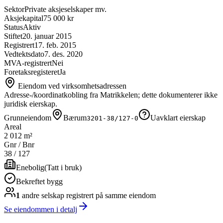
Sektor
Private aksjeselskaper mv.
Aksjekapital
75 000 kr
Status
Aktiv
Stiftet
20. januar 2015
Registrert
17. feb. 2015
Vedtektsdato
7. des. 2020
MVA-registrert
Nei
Foretaksregisteret
Ja
Eiendom ved virksomhetsadressen
Adresse-/koordinatkobling fra Matrikkelen; dette dokumenterer ikke
juridisk eierskap.
Grunneiendom
Bærum
Uavklart eierskap
3201-38/127-0
Areal
2 012 m²
Gnr / Bnr
38
/
127
Enebolig
(
Tatt i bruk
)
Bekreftet bygg
1
andre selskap
registrert på samme eiendom
Se eiendommen i detalj