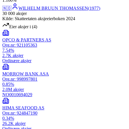
1
.
100
%
🇳🇴
WILHELM BRUUN THOMASSEN
(
1977
)
30 000
aksjer
Kilde: Skatteetaten aksjeeierboken 2024
Eier aksjer i
(
4
)
OPCO & PARTNERS AS
Org.nr:
921105363
7.54
%
2.7K
aksjer
Ordinære aksjer
MORROW BANK ASA
Org.nr:
998997801
0.85
%
2.0M
aksjer
NO0010694029
HIMA SEAFOOD AS
Org.nr:
924847190
0.34
%
26.2K
aksjer
Ordinære aksjer