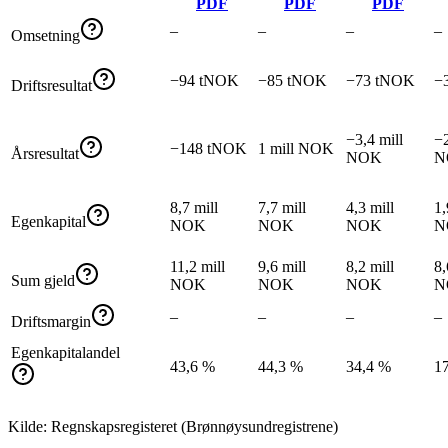
PDF
PDF
PDF
–
–
–
–
Omsetning
−94 tNOK
−85 tNOK
−73 tNOK
−
Driftsresultat
−3,4 mill
−2
−148 tNOK
1 mill NOK
Årsresultat
NOK
N
8,7 mill
7,7 mill
4,3 mill
1,
Egenkapital
NOK
NOK
NOK
N
11,2 mill
9,6 mill
8,2 mill
8,
Sum gjeld
NOK
NOK
NOK
N
–
–
–
–
Driftsmargin
Egenkapitalandel
43,6 %
44,3 %
34,4 %
1
Kilde: Regnskapsregisteret (Brønnøysundregistrene)