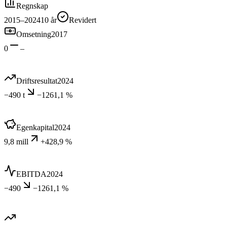
Regnskap
2015–2024
10
år
Revidert
Omsetning
2017
0
–
Driftsresultat
2024
−490 t
−1261,1 %
Egenkapital
2024
9,8 mill
+428,9 %
EBITDA
2024
−490
−1261,1 %