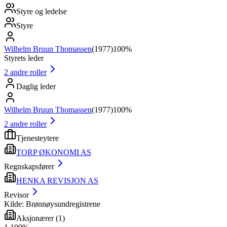
Styre og ledelse
Styre
Wilhelm Bruun Thomassen
(
1977
)
100%
Styrets leder
2
andre roller
Daglig leder
Wilhelm Bruun Thomassen
(
1977
)
100%
2
andre roller
Tjenesteytere
TORP ØKONOMI AS
Regnskapsfører
HENKA REVISJON AS
Revisor
Kilde: Brønnøysundregistrene
Aksjonærer
(
1
)