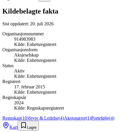
Kildebelagte fakta
Sist oppdatert:
20. juli 2026
Organisasjonsnummer
914983983
Kilde:
Enhetsregisteret
Organisasjonsform
Aksjeselskap
Kilde:
Enhetsregisteret
Status
Aktiv
Kilde:
Enhetsregisteret
Registrert
17. februar 2015
Kilde:
Enhetsregisteret
Regnskapsår
2024
Kilde:
Regnskapsregisteret
Regnskap
(
10
)
Styre & Ledelse
(
4
)
Aksjonærer
(
1
)
Portefølje
(
4
)
Kart
Lagre