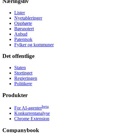
Næringsliv
Lister
Nyetableringer
Opphørte
Børsnotert
Anbud
Patentsok
Fylker og kommuner
Det offentlige
Staten
Stortinget
Regjeringen
Politikere
Produkter
beta
For AI-agenter
Konkurrentanalyse
Chrome Extension
Companybook