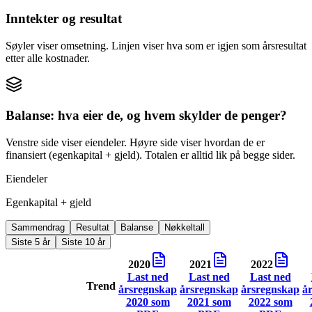
Inntekter og resultat
Søyler viser omsetning. Linjen viser hva som er igjen som årsresultat
etter alle kostnader.
Balanse: hva eier de, og hvem skylder de penger?
Venstre side viser eiendeler. Høyre side viser hvordan de er
finansiert (egenkapital + gjeld). Totalen er alltid lik på begge sider.
Eiendeler
Egenkapital + gjeld
Sammendrag
Resultat
Balanse
Nøkkeltall
Siste 5 år
Siste 10 år
2020
2021
2022
Last ned
Last ned
Last ned
Trend
årsregnskap
årsregnskap
årsregnskap
å
2020
som
2021
som
2022
som