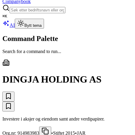
Companybook
⌘
K
AI
Bytt tema
Command Palette
Search for a command to run...
DINGJA HOLDING AS
Investere i aksjer og eiendom samt andre verdipapirer.
Org.nr:
914983983
•
Stiftet
2015
•
JAR