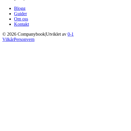
Blogg
Guider
Om oss
Kontakt
©
2026
Companybook
|
Utviklet av
0-1
Vilkår
Personvern