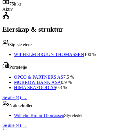
75k kr
Aktiv
Eierskap & struktur
Største eiere
WILHELM BRUUN THOMASSEN
100 %
Portefølje
OPCO & PARTNERS AS
7.5 %
MORROW BANK ASA
0.9 %
HIMA SEAFOOD AS
0.3 %
Se alle (4)
→
Nøkkelroller
Wilhelm Bruun Thomassen
Styreleder
Se alle (4)
→