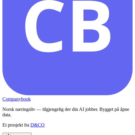
CB
Companybook
Norsk næringsliv — tilgjengelig der din AI jobber. Bygget på åpne
data.
Et prosjekt fra
D&CO