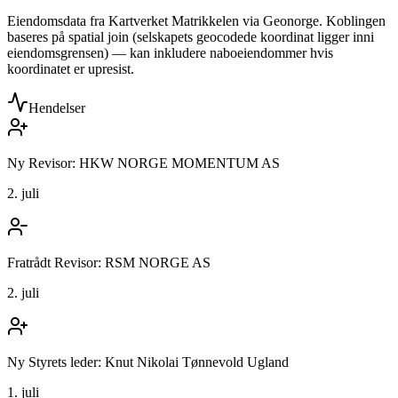
Eiendomsdata fra Kartverket Matrikkelen via Geonorge. Koblingen
baseres på spatial join (selskapets geocodede koordinat ligger inni
eiendomsgrensen) — kan inkludere naboeiendommer hvis
koordinatet er upresist.
Hendelser
Ny Revisor: HKW NORGE MOMENTUM AS
2. juli
Fratrådt Revisor: RSM NORGE AS
2. juli
Ny Styrets leder: Knut Nikolai Tønnevold Ugland
1. juli