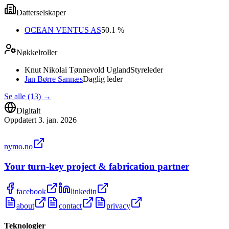
Datterselskaper
OCEAN VENTUS AS
50.1 %
Nøkkelroller
Knut Nikolai Tønnevold Ugland
Styreleder
Jan Børre Sannæs
Daglig leder
Se alle (13)
→
Digitalt
Oppdatert
3. jan. 2026
nymo.no
Your turn-key project & fabrication partner
facebook
linkedin
about
contact
privacy
Teknologier