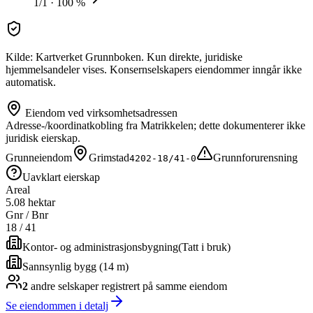
1/1 · 100 %
Kilde: Kartverket Grunnboken. Kun direkte, juridiske
hjemmelsandeler vises. Konsernselskapers eiendommer inngår ikke
automatisk.
Eiendom ved virksomhetsadressen
Adresse-/koordinatkobling fra Matrikkelen; dette dokumenterer ikke
juridisk eierskap.
Grunneiendom
Grimstad
Grunnforurensning
4202-18/41-0
Uavklart eierskap
Areal
5.08 hektar
Gnr / Bnr
18
/
41
Kontor- og administrasjonsbygning
(
Tatt i bruk
)
Sannsynlig bygg (14 m)
2
andre selskap
er
registrert på samme eiendom
Se eiendommen i detalj