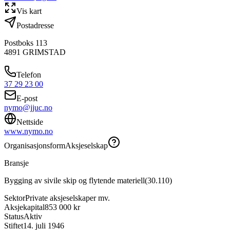
Vis kart
Postadresse
Postboks 113
4891
GRIMSTAD
Telefon
37 29 23 00
E-post
nymo@jjuc.no
Nettside
www.nymo.no
Organisasjonsform
Aksjeselskap
Bransje
Bygging av sivile skip og flytende materiell
(
30.110
)
Sektor
Private aksjeselskaper mv.
Aksjekapital
853 000 kr
Status
Aktiv
Stiftet
14. juli 1946