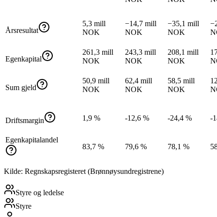
5,3 mill
−14,7 mill
−35,1 mill
−2
Årsresultat
NOK
NOK
NOK
N
261,3 mill
243,3 mill
208,1 mill
17
Egenkapital
NOK
NOK
NOK
N
50,9 mill
62,4 mill
58,5 mill
12
Sum gjeld
NOK
NOK
NOK
N
1,9 %
-12,6 %
-24,4 %
-
Driftsmargin
Egenkapitalandel
83,7 %
79,6 %
78,1 %
5
Kilde: Regnskapsregisteret (Brønnøysundregistrene)
Styre og ledelse
Styre