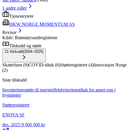
1
andre roller
Tjenesteytere
HKW NORGE MOMENTUM AS
Revisor
Kilde: Brønnøysundregistrene
Tilskudd og støtte
21
tilskudd
(
2004–2025
)
Skattefunn
(
9
)
COVID-tiltak
(
6
)
Støtteregisteret
(
4
)
Innovasjon Norge
(
2
)
Siste tilskudd
Investeringsstøtte til energieffektiviseringstiltak for annet enn i
bygninger
Støtteregisteret
ENOVA SF
des. 2025
·
9 000 000 kr