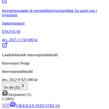
Investeringsstøtte til energieffektiviseringstiltak for annet enn i
bygninger
Støtteregisteret
ENOVA SF
des. 2025
·
3 150 000 kr
Landsdekkende innovasjonstilskudd
Innovasjon Norge
Innovasjonstilskudd
des. 2022
·
8 925 000 kr
Se alle
(
21
)
Aksjonærer
(
1
)
1
.
100
%
🇳🇴
VIKKILEN INDUSTRI AS