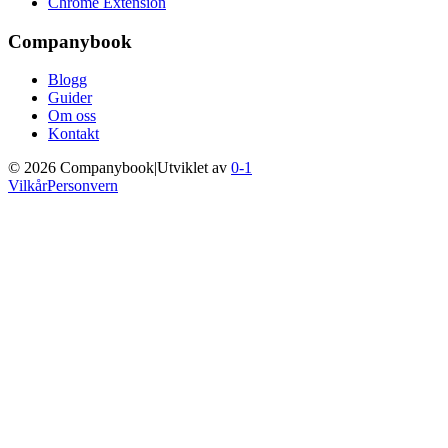
Chrome Extension
Companybook
Blogg
Guider
Om oss
Kontakt
©
2026
Companybook
|
Utviklet av
0-1
Vilkår
Personvern