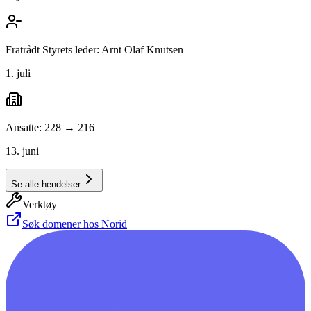
Fratrådt Styrets leder: Arnt Olaf Knutsen
1. juli
Ansatte: 228 → 216
13. juni
Se alle hendelser
Verktøy
Søk domener hos Norid