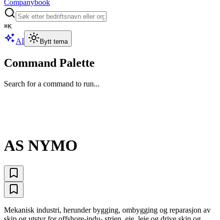
Companybook
⌘
K
AI
Bytt tema
Command Palette
Search for a command to run...
AS NYMO
Mekanisk industri, herunder bygging, ombygging og reparasjon av
skip og utstyr for offshore-indu- strien, eie, leie og drive skip og