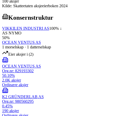
100
aksjer
Kilde: Skatteetaten aksjeeierboken 2024
Konsernstruktur
VIKKILEN INDUSTRI AS
100
% ↓
AS NYMO
50
%
OCEAN VENTUS AS
1
morselskap
·
1
datterselskap
Eier aksjer i
(
2
)
OCEAN VENTUS AS
Org.nr:
829193302
50.10
%
2.0K
aksjer
Ordinære aksjer
K2 GRÜNDERLAB AS
Org.nr:
980560295
0.45
%
190
aksjer
Ordinære aksjer