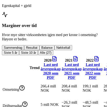
Egenkapital + gjeld
Marginer over tid
Hvor mye sitter virksomheten igjen med per krone i omsetning?
Høyere er bedre.
Sammendrag
Resultat
Balanse
Nøkkeltall
Siste 5 år
Siste 10 år
Alle (27)
2020
2021
2022
Last ned
Last ned
Last ned
Trend
årsregnskap
årsregnskap
årsregnskap
å
2020
som
2021
som
2022
som
PDF
PDF
PDF
266,4 mill
208,4 mill
199,1 mill
28
Omsetning
NOK
NOK
NOK
N
−26,3 mill
−48,5 mill
−4
5 mill NOK
Driftsresultat
NOK
NOK
N