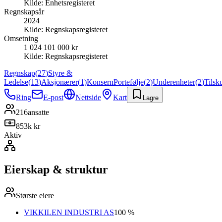
Kilde:
Enhetsregisteret
Regnskapsår
2024
Kilde:
Regnskapsregisteret
Omsetning
1 024 101 000 kr
Kilde:
Regnskapsregisteret
Regnskap
(
27
)
Styre &
Ledelse
(
13
)
Aksjonærer
(
1
)
Konsern
Portefølje
(
2
)
Underenheter
(
2
)
Tilsk
Ring
E-post
Nettside
Kart
Lagre
216
ansatte
853k kr
Aktiv
Eierskap & struktur
Største eiere
VIKKILEN INDUSTRI AS
100 %