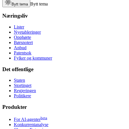
Bytt tema
Bytt tema
Næringsliv
Lister
Nyetableringer
Opphørte
Børsnotert
Anbud
Patentsok
Fylker og kommuner
Det offentlige
Staten
Stortinget
Regjeringen
Politikere
Produkter
beta
For AI-agenter
Konkurrentanalyse