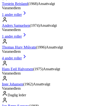
Torstein Beisland
(
1968
)
Ansattvalgt
Varamedlem
1
andre roller
Anders Samuelsen
(
1974
)
Ansattvalgt
Varamedlem
1
andre roller
Thomas Hurv Mjåvatn
(
1996
)
Ansattvalgt
Varamedlem
4
andre roller
Hans Egil Halvorsen
(
1975
)
Ansattvalgt
Varamedlem
Inge Johansen
(
1962
)
Ansattvalgt
Varamedlem
Daglig leder
Jan Børre Sannæs
(
1968
)