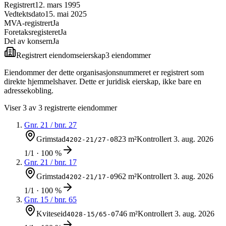
Registrert
12. mars 1995
Vedtektsdato
15. mai 2025
MVA-registrert
Ja
Foretaksregisteret
Ja
Del av konsern
Ja
Registrert eiendomseierskap
3
eiendom
mer
Eiendommer der dette organisasjonsnummeret er registrert som
direkte hjemmelshaver. Dette er juridisk eierskap, ikke bare en
adressekobling.
Viser
3
av
3
registrerte eiendommer
Gnr.
21
/ bnr.
27
Grimstad
823 m²
Kontrollert
3. aug. 2026
4202-21/27-0
1/1 · 100 %
Gnr.
21
/ bnr.
17
Grimstad
962 m²
Kontrollert
3. aug. 2026
4202-21/17-0
1/1 · 100 %
Gnr.
15
/ bnr.
65
Kviteseid
746 m²
Kontrollert
3. aug. 2026
4028-15/65-0