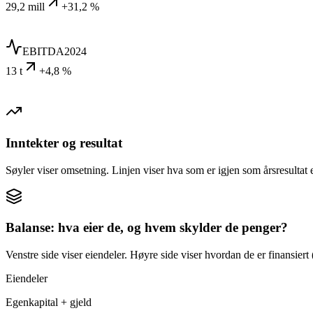
29,2 mill
+31,2 %
EBITDA
2024
13 t
+4,8 %
Inntekter og resultat
Søyler viser omsetning. Linjen viser hva som er igjen som årsresultat e
Balanse: hva eier de, og hvem skylder de penger?
Venstre side viser eiendeler. Høyre side viser hvordan de er finansiert (
Eiendeler
Egenkapital + gjeld