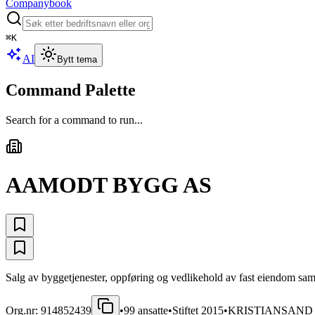
Companybook
⌘
K
AI
Bytt tema
Command Palette
Search for a command to run...
AAMODT BYGG AS
Salg av byggetjenester, oppføring og vedlikehold av fast eiendom samt 
Org.nr:
914852439
•
99
ansatte
•
Stiftet
2015
•
KRISTIANSAND