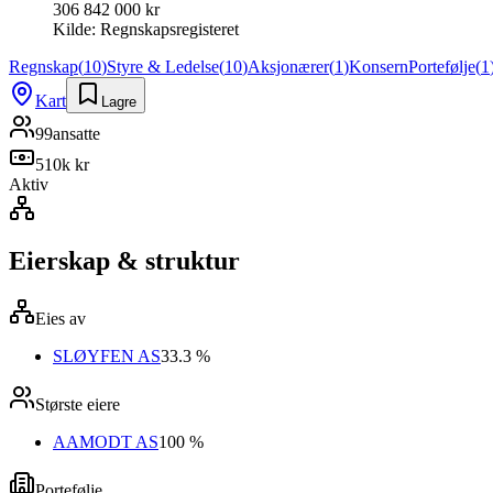
306 842 000 kr
Kilde:
Regnskapsregisteret
Regnskap
(
10
)
Styre & Ledelse
(
10
)
Aksjonærer
(
1
)
Konsern
Portefølje
(
1
Kart
Lagre
99
ansatte
510k kr
Aktiv
Eierskap & struktur
Eies av
SLØYFEN AS
33.3 %
Største eiere
AAMODT AS
100 %
Portefølje