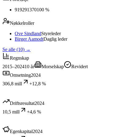
919291370
100 %
Nøkkelroller
Ove Sindland
Styreleder
Birger Aamodt
Daglig leder
Se alle (10)
→
Regnskap
2015–2024
10
år
Morselskap
Revidert
Omsetning
2024
306,8 mill
+12,8 %
Driftsresultat
2024
10,5 mill
+4,6 %
Egenkapital
2024