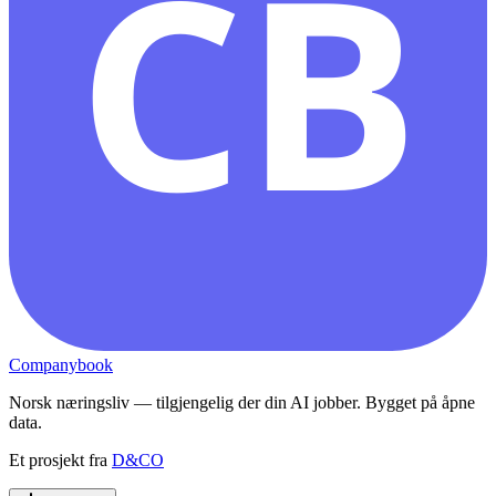
CB
Companybook
Norsk næringsliv — tilgjengelig der din AI jobber. Bygget på åpne
data.
Et prosjekt fra
D&CO