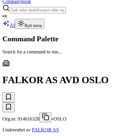
Companybook
⌘
K
AI
Bytt tema
Command Palette
Search for a command to run...
FALKOR AS AVD OSLO
Org.nr:
914616328
•
OSLO
Underenhet av
FALKOR AS