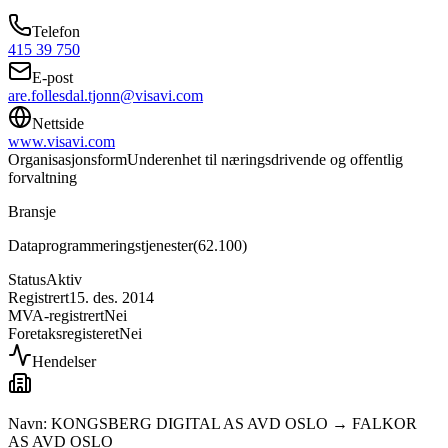
Telefon
415 39 750
E-post
are.follesdal.tjonn@visavi.com
Nettside
www.visavi.com
Organisasjonsform
Underenhet til næringsdrivende og offentlig
forvaltning
Bransje
Dataprogrammeringstjenester
(
62.100
)
Status
Aktiv
Registrert
15. des. 2014
MVA-registrert
Nei
Foretaksregisteret
Nei
Hendelser
Navn: KONGSBERG DIGITAL AS AVD OSLO → FALKOR
AS AVD OSLO