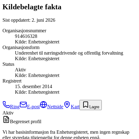
Kildebelagte fakta
Sist oppdatert:
2. juni 2026
Organisasjonsnummer
914616328
Kilde:
Enhetsregisteret
Organisasjonsform
Underenhet til næringsdrivende og offentlig forvaltning
Kilde:
Enhetsregisteret
Status
Aktiv
Kilde:
Enhetsregisteret
Registrert
15. desember 2014
Kilde:
Enhetsregisteret
Ring
E-post
Nettside
Kart
Lagre
Aktiv
Begrenset profil
Vi har basisinformasjon fra Enhetsregisteret, men ingen regnskap
eller styredata tilgjengelig for denne enheten ennå.