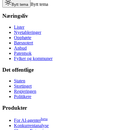
Bytt tema
Bytt tema
Næringsliv
Lister
Nyetableringer
Opphørte
Børsnotert
Anbud
Patentsok
Fylker og kommuner
Det offentlige
Staten
Stortinget
Regjeringen
Politikere
Produkter
beta
For AI-agenter
Konkurrentanalyse