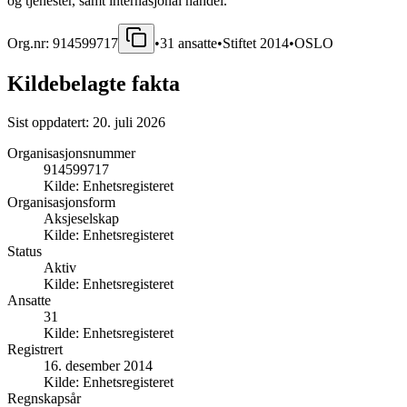
og tjenester, samt internasjonal handel.
Org.nr:
914599717
•
31
ansatte
•
Stiftet
2014
•
OSLO
Kildebelagte fakta
Sist oppdatert:
20. juli 2026
Organisasjonsnummer
914599717
Kilde:
Enhetsregisteret
Organisasjonsform
Aksjeselskap
Kilde:
Enhetsregisteret
Status
Aktiv
Kilde:
Enhetsregisteret
Ansatte
31
Kilde:
Enhetsregisteret
Registrert
16. desember 2014
Kilde:
Enhetsregisteret
Regnskapsår