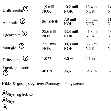
1,9 mill
10,2 mill
13,4 mill
14
Driftsresultat
NOK
NOK
NOK
N
7,8 mill
8,4 mill
11
861 tNOK
Årsresultat
NOK
NOK
N
25,6 mill
33,4 mill
41,8 mill
53
Egenkapital
NOK
NOK
NOK
N
27,1 mill
38,3 mill
35,3 mill
39
Sum gjeld
NOK
NOK
NOK
N
1,0 %
4,6 %
5,1 %
4
Driftsmargin
Egenkapitalandel
48,6 %
46,6 %
54,2 %
5
Kilde: Regnskapsregisteret (Brønnøysundregistrene)
Styre og ledelse
Styre