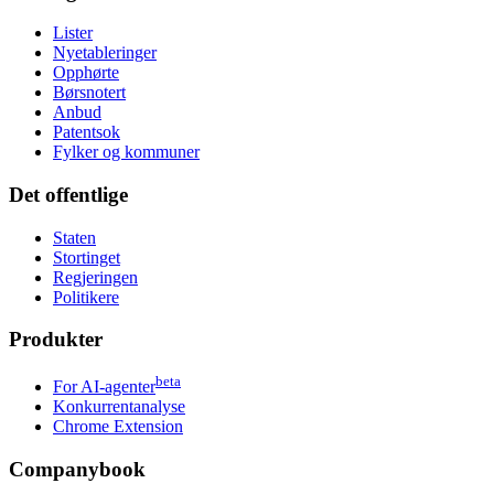
Lister
Nyetableringer
Opphørte
Børsnotert
Anbud
Patentsok
Fylker og kommuner
Det offentlige
Staten
Stortinget
Regjeringen
Politikere
Produkter
beta
For AI-agenter
Konkurrentanalyse
Chrome Extension
Companybook