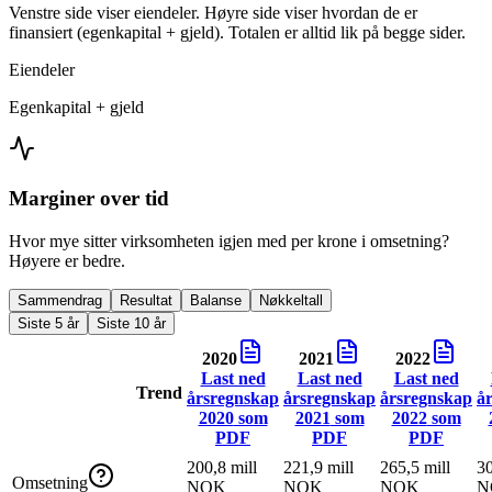
Venstre side viser eiendeler. Høyre side viser hvordan de er
finansiert (egenkapital + gjeld). Totalen er alltid lik på begge sider.
Eiendeler
Egenkapital + gjeld
Marginer over tid
Hvor mye sitter virksomheten igjen med per krone i omsetning?
Høyere er bedre.
Sammendrag
Resultat
Balanse
Nøkkeltall
Siste 5 år
Siste 10 år
2020
2021
2022
Last ned
Last ned
Last ned
Trend
årsregnskap
årsregnskap
årsregnskap
å
2020
som
2021
som
2022
som
PDF
PDF
PDF
200,8 mill
221,9 mill
265,5 mill
30
Omsetning
NOK
NOK
NOK
N