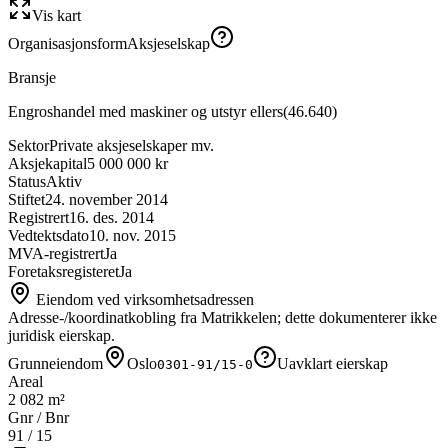
Vis kart
Organisasjonsform
Aksjeselskap
Bransje
Engroshandel med maskiner og utstyr ellers
(
46.640
)
Sektor
Private aksjeselskaper mv.
Aksjekapital
5 000 000 kr
Status
Aktiv
Stiftet
24. november 2014
Registrert
16. des. 2014
Vedtektsdato
10. nov. 2015
MVA-registrert
Ja
Foretaksregisteret
Ja
Eiendom ved virksomhetsadressen
Adresse-/koordinatkobling fra Matrikkelen; dette dokumenterer ikke
juridisk eierskap.
Grunneiendom
Oslo
Uavklart eierskap
0301-91/15-0
Areal
2 082 m²
Gnr / Bnr
91
/
15