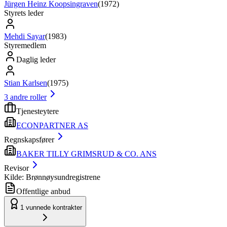
Jürgen Heinz Koopsingraven
(
1972
)
Styrets leder
Mehdi Sayar
(
1983
)
Styremedlem
Daglig leder
Stian Karlsen
(
1975
)
3
andre roller
Tjenesteytere
ECONPARTNER AS
Regnskapsfører
BAKER TILLY GRIMSRUD & CO. ANS
Revisor
Kilde: Brønnøysundregistrene
Offentlige anbud
1
vunnede kontrakter