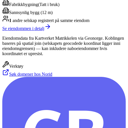
Fabrikkbygning
(
Tatt i bruk
)
Sannsynlig bygg (12 m)
1
andre selskap
registrert på samme eiendom
Se eiendommen i detalj
Eiendomsdata fra Kartverket Matrikkelen via Geonorge. Koblingen
baseres på spatial join (selskapets geocodede koordinat ligger inni
eiendomsgrensen) — kan inkludere naboeiendommer hvis
koordinatet er upresist.
Verktøy
Søk domener hos Norid