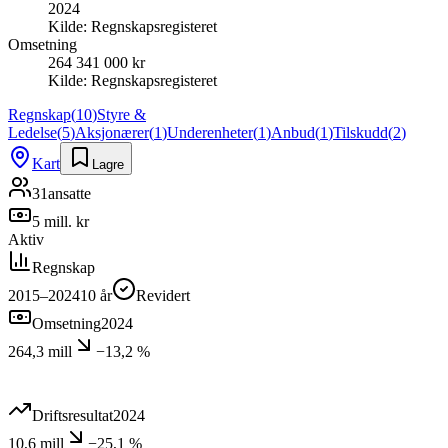
2024
Kilde:
Regnskapsregisteret
Omsetning
264 341 000 kr
Kilde:
Regnskapsregisteret
Regnskap
(
10
)
Styre &
Ledelse
(
5
)
Aksjonærer
(
1
)
Underenheter
(
1
)
Anbud
(
1
)
Tilskudd
(
2
)
Kart
Lagre
31
ansatte
5 mill. kr
Aktiv
Regnskap
2015–2024
10
år
Revidert
Omsetning
2024
264,3 mill
−13,2 %
Driftsresultat
2024
10,6 mill
−25,1 %