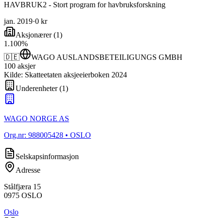
HAVBRUK2 - Stort program for havbruksforskning
jan. 2019
·
0 kr
Aksjonærer
(
1
)
1
.
100
%
🇩🇪
WAGO AUSLANDSBETEILIGUNGS GMBH
100
aksjer
Kilde: Skatteetaten aksjeeierboken 2024
Underenheter
(
1
)
WAGO NORGE AS
Org.nr:
988005428
• OSLO
Selskapsinformasjon
Adresse
Stålfjæra 15
0975
OSLO
Oslo