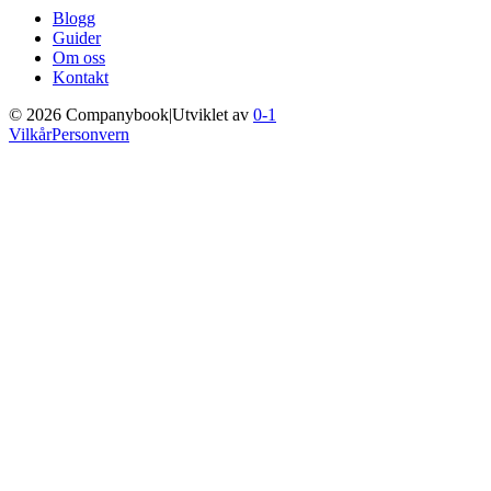
Blogg
Guider
Om oss
Kontakt
©
2026
Companybook
|
Utviklet av
0-1
Vilkår
Personvern