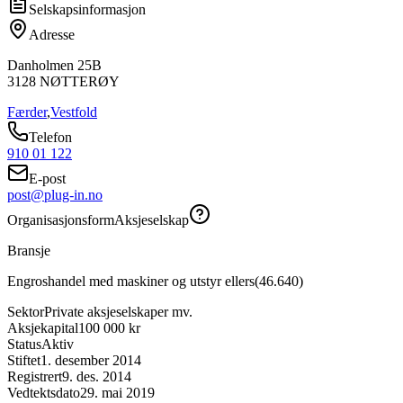
Selskapsinformasjon
Adresse
Danholmen 25B
3128
NØTTERØY
Færder
,
Vestfold
Telefon
910 01 122
E-post
post@plug-in.no
Organisasjonsform
Aksjeselskap
Bransje
Engroshandel med maskiner og utstyr ellers
(
46.640
)
Sektor
Private aksjeselskaper mv.
Aksjekapital
100 000 kr
Status
Aktiv
Stiftet
1. desember 2014
Registrert
9. des. 2014
Vedtektsdato
29. mai 2019