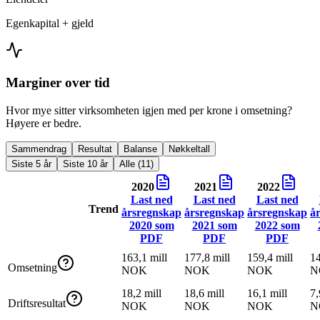
Egenkapital + gjeld
Marginer over tid
Hvor mye sitter virksomheten igjen med per krone i omsetning?
Høyere er bedre.
Sammendrag
Resultat
Balanse
Nøkkeltall
Siste 5 år
Siste 10 år
Alle (11)
2020
2021
2022
Last ned
Last ned
Last ned
Trend
årsregnskap
årsregnskap
årsregnskap
å
2020
som
2021
som
2022
som
PDF
PDF
PDF
163,1 mill
177,8 mill
159,4 mill
14
Omsetning
NOK
NOK
NOK
N
18,2 mill
18,6 mill
16,1 mill
7,
Driftsresultat
NOK
NOK
NOK
N