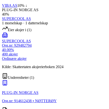
VIBA AS
10
% ↓
PLUG-IN NORGE AS
40
%
SUPERCOOL AS
1
morselskap
·
1
datterselskap
Eier aksjer i
(
1
)
SUPERCOOL AS
Org.nr:
929482794
40.00
%
400
aksjer
Ordinære aksjer
Kilde: Skatteetaten aksjeeierboken 2024
Underenheter
(
1
)
PLUG-IN NORGE AS
Org.nr:
914612438
• NØTTERØY