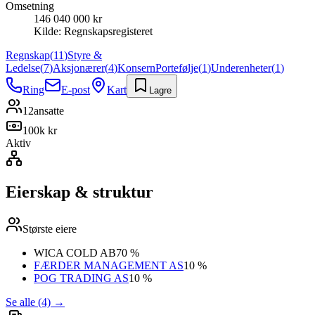
Omsetning
146 040 000 kr
Kilde:
Regnskapsregisteret
Regnskap
(
11
)
Styre &
Ledelse
(
7
)
Aksjonærer
(
4
)
Konsern
Portefølje
(
1
)
Underenheter
(
1
)
Ring
E-post
Kart
Lagre
12
ansatte
100k kr
Aktiv
Eierskap & struktur
Største eiere
WICA COLD AB
70 %
FÆRDER MANAGEMENT AS
10 %
POG TRADING AS
10 %
Se alle (4)
→