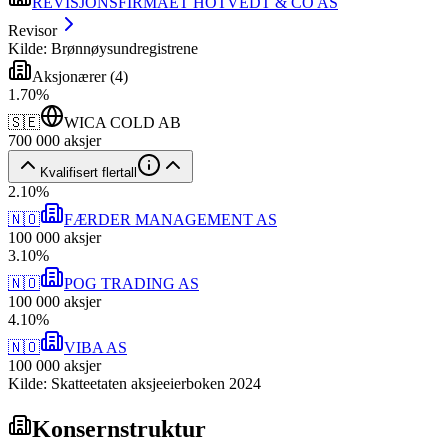
REVISJONSFIRMAET HOTVEDT & CO AS
Revisor
Kilde: Brønnøysundregistrene
Aksjonærer
(
4
)
1
.
70
%
🇸🇪
WICA COLD AB
700 000
aksjer
Kvalifisert flertall
2
.
10
%
🇳🇴
FÆRDER MANAGEMENT AS
100 000
aksjer
3
.
10
%
🇳🇴
POG TRADING AS
100 000
aksjer
4
.
10
%
🇳🇴
VIBA AS
100 000
aksjer
Kilde: Skatteetaten aksjeeierboken 2024
Konsernstruktur