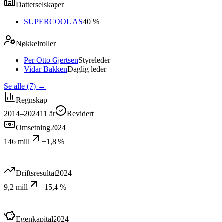
Datterselskaper
SUPERCOOL AS
40 %
Nøkkelroller
Per Otto Gjertsen
Styreleder
Vidar Bakken
Daglig leder
Se alle (7)
→
Regnskap
2014–2024
11
år
Revidert
Omsetning
2024
146 mill
+1,8 %
Driftsresultat
2024
9,2 mill
+15,4 %
Egenkapital
2024