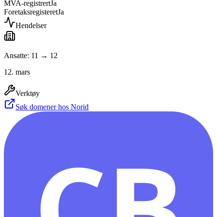
MVA-registrert
Ja
Foretaksregisteret
Ja
Hendelser
Ansatte: 11 → 12
12. mars
Verktøy
Søk domener hos Norid
CB