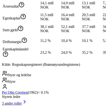
14,1 mill
14,9 mill
13,1 mill
7,
Årsresultat
NOK
NOK
NOK
N
11,5 mill
16,4 mill
20,5 mill
22
Egenkapital
NOK
NOK
NOK
N
38,1 mill
52,1 mill
37,7 mill
34
Sum gjeld
NOK
NOK
NOK
N
11,2 %
10,4 %
10,1 %
5
Driftsmargin
Egenkapitalandel
23,2 %
24,0 %
35,2 %
3
Kilde: Regnskapsregisteret (Brønnøysundregistrene)
Styre og ledelse
Styre
Per Otto Gjertsen
(
1962
)
< 0.1%
Styrets leder
3
andre roller