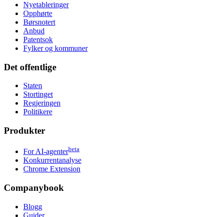
Nyetableringer
Opphørte
Børsnotert
Anbud
Patentsok
Fylker og kommuner
Det offentlige
Staten
Stortinget
Regjeringen
Politikere
Produkter
beta
For AI-agenter
Konkurrentanalyse
Chrome Extension
Companybook
Blogg
Guider