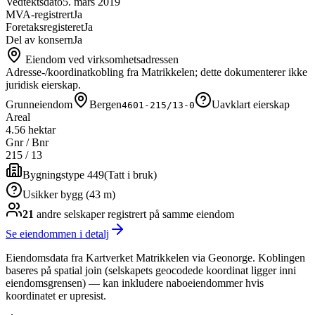
Vedtektsdato
5. mars 2019
MVA-registrert
Ja
Foretaksregisteret
Ja
Del av konsern
Ja
Eiendom ved virksomhetsadressen
Adresse-/koordinatkobling fra Matrikkelen; dette dokumenterer ikke
juridisk eierskap.
Grunneiendom
Bergen
Uavklart eierskap
4601-215/13-0
Areal
4.56 hektar
Gnr / Bnr
215
/
13
Bygningstype 449
(
Tatt i bruk
)
Usikker bygg (43 m)
21
andre selskap
er
registrert på samme eiendom
Se eiendommen i detalj
Eiendomsdata fra Kartverket Matrikkelen via Geonorge. Koblingen
baseres på spatial join (selskapets geocodede koordinat ligger inni
eiendomsgrensen) — kan inkludere naboeiendommer hvis
koordinatet er upresist.