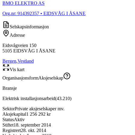
BMO ELEKTRO AS
Org.nr:
914392357
• EIDSVÅG I ÅSANE
Selskapsinformasjon
Adresse
Eidsvågveien 150
5105
EIDSVÅG I ÅSANE
Bergen
,
Vestland
Vis kart
Organisasjonsform
Aksjeselskap
Bransje
Elektrisk installasjonsarbeid
(
43.210
)
Sektor
Private aksjeselskaper mv.
Aksjekapital
1 256 292 kr
Status
Aktiv
Stiftet
18. september 2014
Registrert
28. okt. 2014