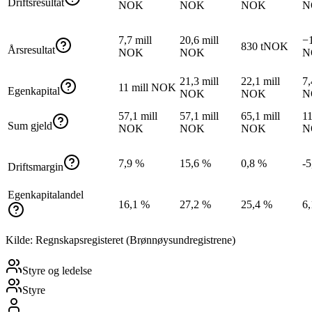
Driftsresultat
NOK
NOK
NOK
N
7,7 mill
20,6 mill
−1
830 tNOK
Årsresultat
NOK
NOK
N
21,3 mill
22,1 mill
7,
11 mill NOK
Egenkapital
NOK
NOK
N
57,1 mill
57,1 mill
65,1 mill
11
Sum gjeld
NOK
NOK
NOK
N
7,9 %
15,6 %
0,8 %
-5
Driftsmargin
Egenkapitalandel
16,1 %
27,2 %
25,4 %
6
Kilde: Regnskapsregisteret (Brønnøysundregistrene)
Styre og ledelse
Styre