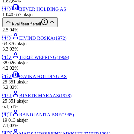
1
.
82,84
%
🇳🇴
BEVER HOLDING AS
1 040 657
aksjer
Kvalifisert flertall
2
.
5,04
%
🇳🇴
EIVIND ROSKA
(
1972
)
63 376
aksjer
3
.
3,03
%
🇳🇴
TERJE WEFRING
(
1969
)
38 026
aksjer
4
.
2,02
%
🇳🇴
Ø.VIKA HOLDING AS
25 351
aksjer
5
.
2,02
%
🇳🇴
BJARTE MARAAS
(
1978
)
25 351
aksjer
6
.
1,51
%
🇳🇴
RANDI ANITA BØE
(
1965
)
19 013
aksjer
7
.
1,03
%
🇳🇴
MADS MOSSEFINN MYKKELTVEIT
(
1991
)