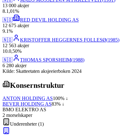
13 000
aksjer
8
.
1,01
%
🇳🇴
RED DEVIL HOLDING AS
12 675
aksjer
9
.
1
%
🇳🇴
KRISTOFFER HEGGERNES FOLLESØ
(
1985
)
12 563
aksjer
10
.
0,50
%
🇳🇴
THOMAS SPORSHEIM
(
1988
)
6 280
aksjer
Kilde: Skatteetaten aksjeeierboken 2024
Konsernstruktur
ANTON HOLDING AS
100
% ↓
BEVER HOLDING AS
83
% ↓
BMO ELEKTRO AS
2
morselskap
er
Underenheter
(
1
)