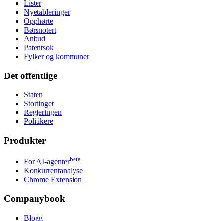
Lister
Nyetableringer
Opphørte
Børsnotert
Anbud
Patentsok
Fylker og kommuner
Det offentlige
Staten
Stortinget
Regjeringen
Politikere
Produkter
beta
For AI-agenter
Konkurrentanalyse
Chrome Extension
Companybook
Blogg