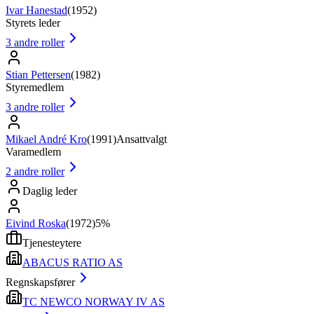
Ivar Hanestad
(
1952
)
Styrets leder
3
andre roller
Stian Pettersen
(
1982
)
Styremedlem
3
andre roller
Mikael André Kro
(
1991
)
Ansattvalgt
Varamedlem
2
andre roller
Daglig leder
Eivind Roska
(
1972
)
5%
Tjenesteytere
ABACUS RATIO AS
Regnskapsfører
TC NEWCO NORWAY IV AS