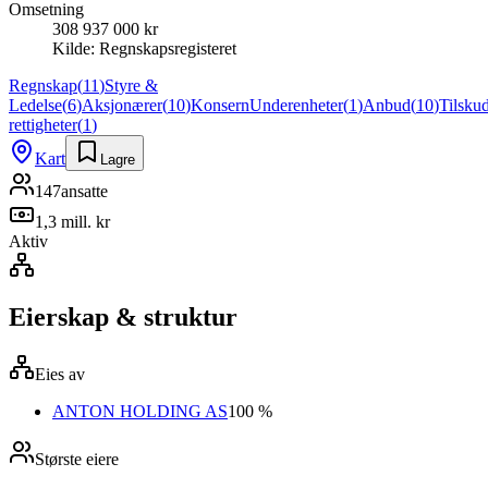
Omsetning
308 937 000 kr
Kilde:
Regnskapsregisteret
Regnskap
(
11
)
Styre &
Ledelse
(
6
)
Aksjonærer
(
10
)
Konsern
Underenheter
(
1
)
Anbud
(
10
)
Tilsku
rettigheter
(
1
)
Kart
Lagre
147
ansatte
1,3 mill. kr
Aktiv
Eierskap & struktur
Eies av
ANTON HOLDING AS
100 %
Største eiere