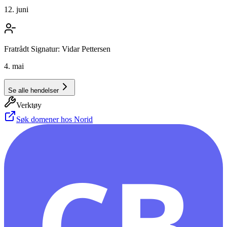
12. juni
Fratrådt Signatur: Vidar Pettersen
4. mai
Se alle hendelser
Verktøy
Søk domener hos Norid
CB