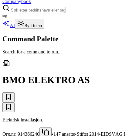
Companybook
⌘
K
AI
Bytt tema
Command Palette
Search for a command to run...
BMO ELEKTRO AS
Elektrisk installasjon.
Org.nr:
914366240
•
147
ansatte
•
Stiftet
2014
•
EIDSVÅG I