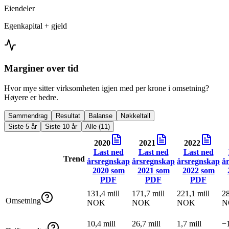
Eiendeler
Egenkapital + gjeld
Marginer over tid
Hvor mye sitter virksomheten igjen med per krone i omsetning?
Høyere er bedre.
Sammendrag
Resultat
Balanse
Nøkkeltall
Siste 5 år
Siste 10 år
Alle (11)
2020
2021
2022
Last ned
Last ned
Last ned
Trend
årsregnskap
årsregnskap
årsregnskap
å
2020
som
2021
som
2022
som
PDF
PDF
PDF
131,4 mill
171,7 mill
221,1 mill
28
Omsetning
NOK
NOK
NOK
N
10,4 mill
26,7 mill
1,7 mill
−1