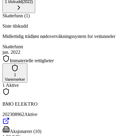
1
tilskudd
(
2022
)
Skattefunn
(
1
)
Siste tilskudd
Midlertidig trådløst nødovervåkningssystem for veitunneler
Skattefunn
jan. 2022
Immaterielle rettigheter
1
Varemerker
1
Aktive
BMO ELEKTRO
202308962
Aktive
Aksjonærer
(
10
)