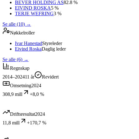
BEVER HOLDING AS
82.8 %
EIVIND ROSKA
5 %
TERJE WEFRING
3 %
Se alle (10)
→
Nøkkelroller
Ivar Hanestad
Styreleder
Eivind Roska
Daglig leder
Se alle (6)
→
Regnskap
2014–2024
11
år
Revidert
Omsetning
2024
308,9 mill
+8,0 %
Driftsresultat
2024
11,8 mill
+170,7 %