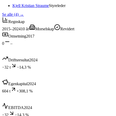
Kjell Kristian Straume
Styreleder
Se alle (4)
→
Regnskap
2015–2024
10
år
Morselskap
Revidert
Omsetning
2017
0
–
Driftsresultat
2024
−32 t
−14,3 %
Egenkapital
2024
604 t
+308,1 %
EBITDA
2024
−32
−14,3 %