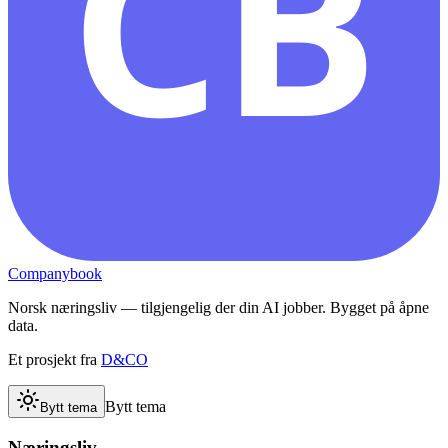
CB
Companybook
Norsk næringsliv — tilgjengelig der din AI jobber. Bygget på åpne
data.
Et prosjekt fra
D&CO
Bytt tema
Bytt tema
Næringsliv