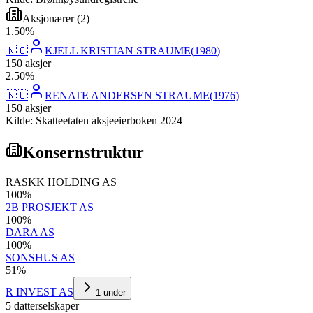
Aksjonærer
(
2
)
1
.
50
%
🇳🇴
KJELL KRISTIAN STRAUME
(
1980
)
150
aksjer
2
.
50
%
🇳🇴
RENATE ANDERSEN STRAUME
(
1976
)
150
aksjer
Kilde: Skatteetaten aksjeeierboken 2024
Konsernstruktur
RASKK HOLDING AS
100
%
2B PROSJEKT AS
100
%
DARA AS
100
%
SONSHUS AS
51
%
R INVEST AS
1
under
5
datterselskap
er