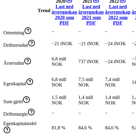
2020
2021
2022
Last ned
Last ned
Last ned
Trend
årsregnskap
årsregnskap
årsregnskap
å
2020
som
2021
som
2022
som
PDF
PDF
PDF
–
–
–
–
Omsetning
−21 tNOK
−21 tNOK
−24 tNOK
−
Driftsresultat
6,8 mill
−7
737 tNOK
−24 tNOK
Årsresultat
NOK
N
6,8 mill
7,5 mill
7,4 mill
1
Egenkapital
NOK
NOK
NOK
1,5 mill
1,4 mill
1,4 mill
1,
Sum gjeld
NOK
NOK
NOK
N
–
–
–
–
Driftsmargin
Egenkapitalandel
81,8 %
84,6 %
84,6 %
9