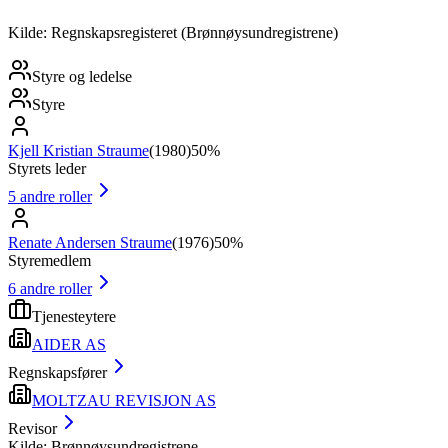
Kilde: Regnskapsregisteret (Brønnøysundregistrene)
Styre og ledelse
Styre
Kjell Kristian Straume
(
1980
)
50%
Styrets leder
5
andre roller
Renate Andersen Straume
(
1976
)
50%
Styremedlem
6
andre roller
Tjenesteytere
AIDER AS
Regnskapsfører
MOLTZAU REVISJON AS
Revisor
Kilde: Brønnøysundregistrene