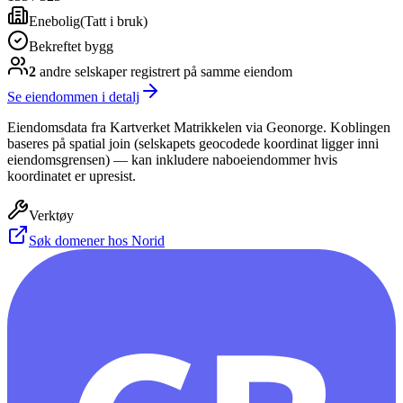
Enebolig
(
Tatt i bruk
)
Bekreftet bygg
2
andre selskap
er
registrert på samme eiendom
Se eiendommen i detalj
Eiendomsdata fra Kartverket Matrikkelen via Geonorge. Koblingen
baseres på spatial join (selskapets geocodede koordinat ligger inni
eiendomsgrensen) — kan inkludere naboeiendommer hvis
koordinatet er upresist.
Verktøy
Søk domener hos Norid