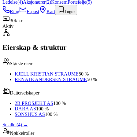
Ledelse
(
4
)
Aksjonærer
(
2
)
Konsern
Portefølje
(
5
)
Ring
E-post
Kart
Lagre
30k kr
Aktiv
Eierskap & struktur
Største eiere
KJELL KRISTIAN STRAUME
50 %
RENATE ANDERSEN STRAUME
50 %
Datterselskaper
2B PROSJEKT AS
100 %
DARA AS
100 %
SONSHUS AS
100 %
Se alle (4)
→
Nøkkelroller