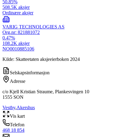
50.85
%
508.5K
aksjer
Ordinære aksjer
VARIG TECHNOLOGIES AS
Org.nr:
821881072
0.47
%
108.2K
aksjer
NO0010885106
Kilde: Skatteetaten aksjeeierboken 2024
Selskapsinformasjon
Adresse
c/o Kjell Kristian Straume, Plankesvingen 10
1555
SON
Vestby
,
Akershus
Vis kart
Telefon
468 18 854