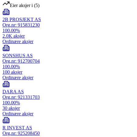
Eier aksjer i
(
5
)
2B PROSJEKT AS
Org.nr:
915831230
100.00
%
2.0K
aksjer
Ordinære aksjer
SONSHUS AS
Org.nr:
912700704
100.00
%
100
aksjer
Ordinære aksjer
DARA AS
Org.nr:
921331703
100.00
%
30
aksjer
Ordinære aksjer
R INVEST AS
Org.nr:
925208450