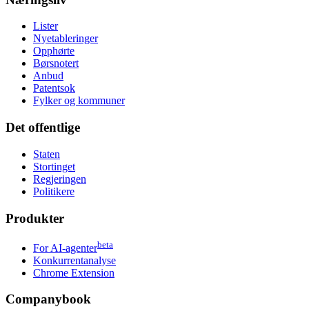
Lister
Nyetableringer
Opphørte
Børsnotert
Anbud
Patentsok
Fylker og kommuner
Det offentlige
Staten
Stortinget
Regjeringen
Politikere
Produkter
beta
For AI-agenter
Konkurrentanalyse
Chrome Extension
Companybook