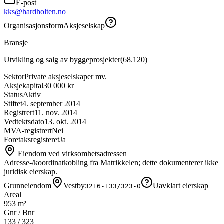
E-post
kks@hardholten.no
Organisasjonsform
Aksjeselskap
Bransje
Utvikling og salg av byggeprosjekter
(
68.120
)
Sektor
Private aksjeselskaper mv.
Aksjekapital
30 000 kr
Status
Aktiv
Stiftet
4. september 2014
Registrert
11. nov. 2014
Vedtektsdato
13. okt. 2014
MVA-registrert
Nei
Foretaksregisteret
Ja
Eiendom ved virksomhetsadressen
Adresse-/koordinatkobling fra Matrikkelen; dette dokumenterer ikke
juridisk eierskap.
Grunneiendom
Vestby
Uavklart eierskap
3216-133/323-0
Areal
953 m²
Gnr / Bnr
133
/
323