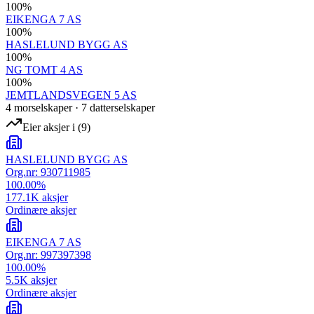
100
%
EIKENGA 7 AS
100
%
HASLELUND BYGG AS
100
%
NG TOMT 4 AS
100
%
JEMTLANDSVEGEN 5 AS
4
morselskap
er
·
7
datterselskap
er
Eier aksjer i
(
9
)
HASLELUND BYGG AS
Org.nr:
930711985
100.00
%
177.1K
aksjer
Ordinære aksjer
EIKENGA 7 AS
Org.nr:
997397398
100.00
%
5.5K
aksjer
Ordinære aksjer