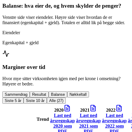
Balanse: hva eier de, og hvem skylder de penger?
Venstre side viser eiendeler. Høyre side viser hvordan de er
finansiert (egenkapital + gjeld). Totalen er alltid lik på begge sider.
Eiendeler
Egenkapital + gjeld
Marginer over tid
Hvor mye sitter virksomheten igjen med per krone i omsetning?
Høyere er bedre.
Sammendrag
Resultat
Balanse
Nøkkeltall
Siste 5 år
Siste 10 år
Alle (27)
2020
2021
2022
Last ned
Last ned
Last ned
Trend
årsregnskap
årsregnskap
årsregnskap
å
2020
som
2021
som
2022
som
PDF
PDF
PDF