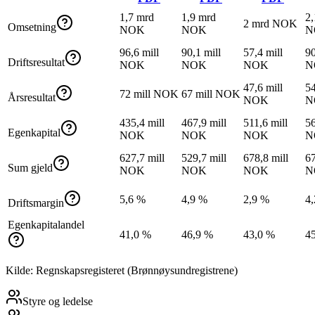
1,7 mrd
1,9 mrd
2,
2 mrd NOK
Omsetning
NOK
NOK
N
96,6 mill
90,1 mill
57,4 mill
90
Driftsresultat
NOK
NOK
NOK
N
47,6 mill
54
72 mill NOK
67 mill NOK
Årsresultat
NOK
N
435,4 mill
467,9 mill
511,6 mill
56
Egenkapital
NOK
NOK
NOK
N
627,7 mill
529,7 mill
678,8 mill
67
Sum gjeld
NOK
NOK
NOK
N
5,6 %
4,9 %
2,9 %
4
Driftsmargin
Egenkapitalandel
41,0 %
46,9 %
43,0 %
4
Kilde: Regnskapsregisteret (Brønnøysundregistrene)
Styre og ledelse