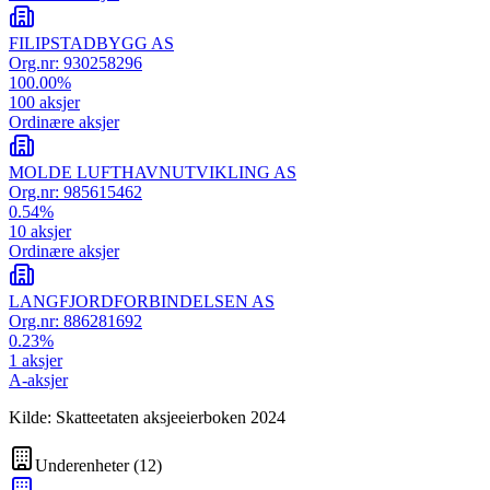
FILIPSTADBYGG AS
Org.nr:
930258296
100.00
%
100
aksjer
Ordinære aksjer
MOLDE LUFTHAVNUTVIKLING AS
Org.nr:
985615462
0.54
%
10
aksjer
Ordinære aksjer
LANGFJORDFORBINDELSEN AS
Org.nr:
886281692
0.23
%
1
aksjer
A-aksjer
Kilde: Skatteetaten aksjeeierboken 2024
Underenheter
(
12
)