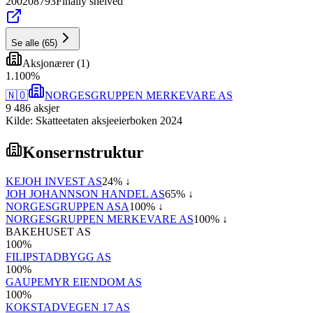
200208793
Finally shelved
Se alle
(
65
)
Aksjonærer
(
1
)
1
.
100
%
🇳🇴
NORGESGRUPPEN MERKEVARE AS
9 486
aksjer
Kilde: Skatteetaten aksjeeierboken 2024
Konsernstruktur
KEJOH INVEST AS
24
% ↓
JOH JOHANNSON HANDEL AS
65
% ↓
NORGESGRUPPEN ASA
100
% ↓
NORGESGRUPPEN MERKEVARE AS
100
% ↓
BAKEHUSET AS
100
%
FILIPSTADBYGG AS
100
%
GAUPEMYR EIENDOM AS
100
%
KOKSTADVEGEN 17 AS