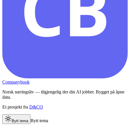
CB
Companybook
Norsk næringsliv — tilgjengelig der din AI jobber. Bygget på åpne
data.
Et prosjekt fra
D&CO
Bytt tema
Bytt tema