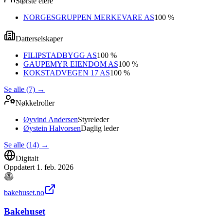
Største eiere
NORGESGRUPPEN MERKEVARE AS
100 %
Datterselskaper
FILIPSTADBYGG AS
100 %
GAUPEMYR EIENDOM AS
100 %
KOKSTADVEGEN 17 AS
100 %
Se alle (7)
→
Nøkkelroller
Øyvind Andersen
Styreleder
Øystein Halvorsen
Daglig leder
Se alle (14)
→
Digitalt
Oppdatert
1. feb. 2026
bakehuset.no
Bakehuset