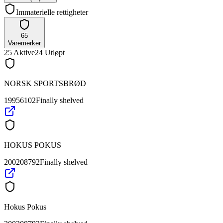
Immaterielle rettigheter
65
Varemerker
25
Aktive
24
Utløpt
NORSK SPORTSBRØD
19956102
Finally shelved
HOKUS POKUS
200208792
Finally shelved
Hokus Pokus