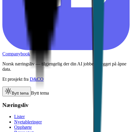
Companybook
Norsk næringsliv — tilgjengelig der din AI jobber. Bygget på åpne
data.
Et prosjekt fra
D&CO
Bytt tema
Bytt tema
Næringsliv
Lister
Nyetableringer
Opphørte