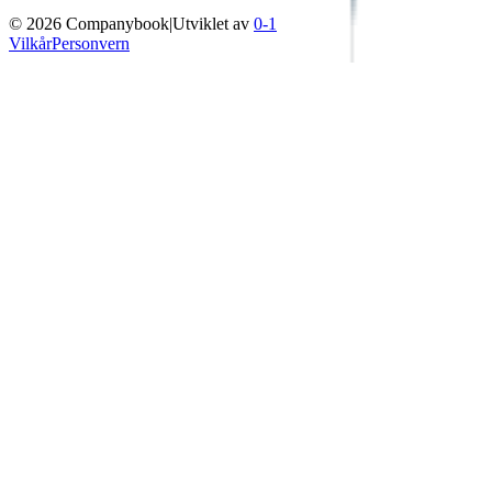
©
2026
Companybook
|
Utviklet av
0-1
Vilkår
Personvern