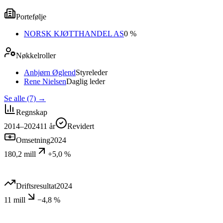
Portefølje
NORSK KJØTTHANDEL AS
0 %
Nøkkelroller
Anbjørn Øglend
Styreleder
Rene Nielsen
Daglig leder
Se alle (7)
→
Regnskap
2014–2024
11
år
Revidert
Omsetning
2024
180,2 mill
+5,0 %
Driftsresultat
2024
11 mill
−4,8 %