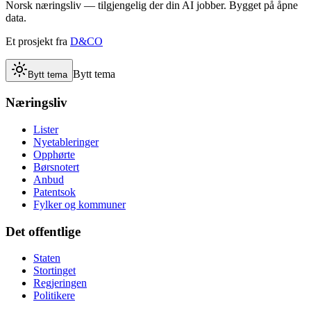
Norsk næringsliv — tilgjengelig der din AI jobber. Bygget på åpne
data.
Et prosjekt fra
D&CO
Bytt tema
Bytt tema
Næringsliv
Lister
Nyetableringer
Opphørte
Børsnotert
Anbud
Patentsok
Fylker og kommuner
Det offentlige
Staten
Stortinget
Regjeringen
Politikere