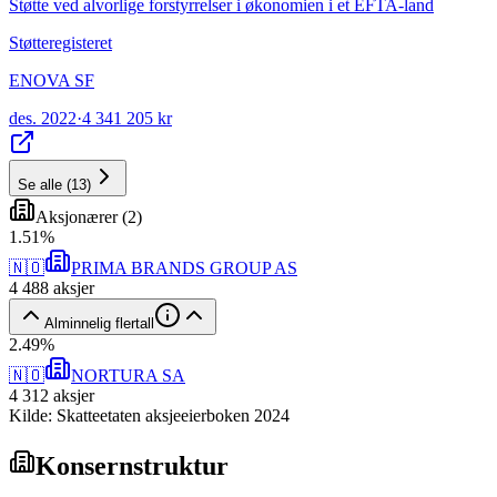
Støtte ved alvorlige forstyrrelser i økonomien i et EFTA-land
Støtteregisteret
ENOVA SF
des. 2022
·
4 341 205 kr
Se alle
(
13
)
Aksjonærer
(
2
)
1
.
51
%
🇳🇴
PRIMA BRANDS GROUP AS
4 488
aksjer
Alminnelig flertall
2
.
49
%
🇳🇴
NORTURA SA
4 312
aksjer
Kilde: Skatteetaten aksjeeierboken 2024
Konsernstruktur