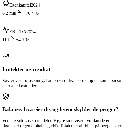
Egenkapital
2024
6,2 mill
−76,4 %
EBITDA
2024
11 t
−4,5 %
Inntekter og resultat
Søyler viser omsetning. Linjen viser hva som er igjen som årsresultat
etter alle kostnader.
Balanse: hva eier de, og hvem skylder de penger?
Venstre side viser eiendeler. Høyre side viser hvordan de er
finansiert (egenkapital + gjeld). Totalen er alltid lik på begge sider.