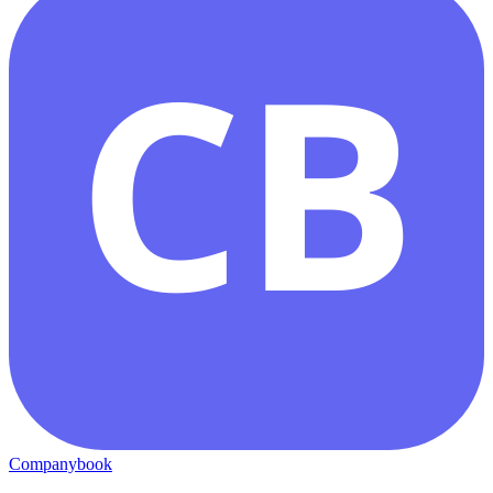
CB
Companybook