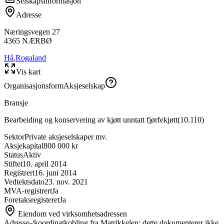
Selskapsinformasjon
Adresse
Næringsvegen 27
4365
NÆRBØ
Hå
,
Rogaland
Vis kart
Organisasjonsform
Aksjeselskap
Bransje
Bearbeiding og konservering av kjøtt unntatt fjørfekjøtt
(
10.110
)
Sektor
Private aksjeselskaper mv.
Aksjekapital
800 000 kr
Status
Aktiv
Stiftet
10. april 2014
Registrert
16. juni 2014
Vedtektsdato
23. nov. 2021
MVA-registrert
Ja
Foretaksregisteret
Ja
Eiendom ved virksomhetsadressen
Adresse-/koordinatkobling fra Matrikkelen; dette dokumenterer ikke