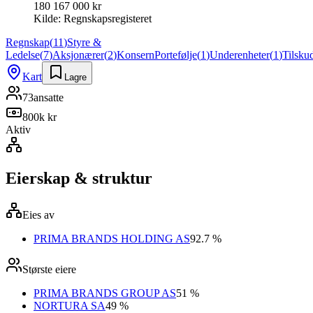
180 167 000 kr
Kilde:
Regnskapsregisteret
Regnskap
(
11
)
Styre &
Ledelse
(
7
)
Aksjonærer
(
2
)
Konsern
Portefølje
(
1
)
Underenheter
(
1
)
Tilsku
Kart
Lagre
73
ansatte
800k kr
Aktiv
Eierskap & struktur
Eies av
PRIMA BRANDS HOLDING AS
92.7 %
Største eiere
PRIMA BRANDS GROUP AS
51 %
NORTURA SA
49 %