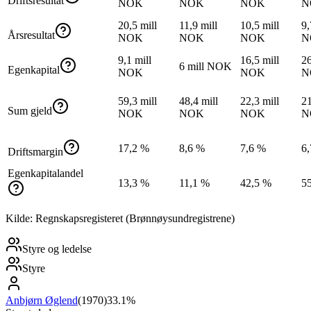
Driftsresultat
NOK
NOK
NOK
N
20,5 mill
11,9 mill
10,5 mill
9,
Årsresultat
NOK
NOK
NOK
N
9,1 mill
16,5 mill
26
6 mill NOK
Egenkapital
NOK
NOK
N
59,3 mill
48,4 mill
22,3 mill
21
Sum gjeld
NOK
NOK
NOK
N
17,2 %
8,6 %
7,6 %
6
Driftsmargin
Egenkapitalandel
13,3 %
11,1 %
42,5 %
5
Kilde: Regnskapsregisteret (Brønnøysundregistrene)
Styre og ledelse
Styre
Anbjørn Øglend
(
1970
)
33.1%