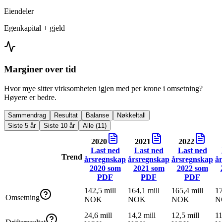
Eiendeler
Egenkapital + gjeld
Marginer over tid
Hvor mye sitter virksomheten igjen med per krone i omsetning?
Høyere er bedre.
Sammendrag
Resultat
Balanse
Nøkkeltall
Siste 5 år
Siste 10 år
Alle (11)
2020
2021
2022
Last ned
Last ned
Last ned
Trend
årsregnskap
årsregnskap
årsregnskap
å
2020
som
2021
som
2022
som
PDF
PDF
PDF
142,5 mill
164,1 mill
165,4 mill
17
Omsetning
NOK
NOK
NOK
N
24,6 mill
14,2 mill
12,5 mill
11