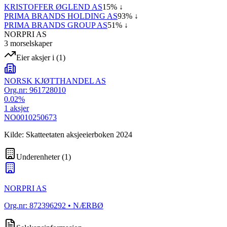
KRISTOFFER ØGLEND AS
15
% ↓
PRIMA BRANDS HOLDING AS
93
% ↓
PRIMA BRANDS GROUP AS
51
% ↓
NORPRI AS
3
morselskap
er
Eier aksjer i
(
1
)
NORSK KJØTTHANDEL AS
Org.nr:
961728010
0.02
%
1
aksjer
NO0010250673
Kilde: Skatteetaten aksjeeierboken 2024
Underenheter
(
1
)
NORPRI AS
Org.nr:
872396292
• NÆRBØ