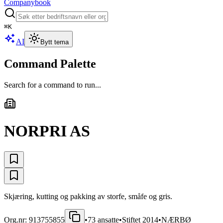
Companybook
⌘
K
AI
Bytt tema
Command Palette
Search for a command to run...
NORPRI AS
Skjæring, kutting og pakking av storfe, småfe og gris.
Org.nr:
913755855
•
73
ansatte
•
Stiftet
2014
•
NÆRBØ