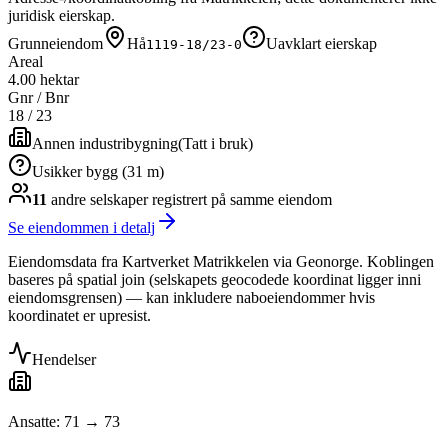
juridisk eierskap.
Grunneiendom
Hå
Uavklart eierskap
1119-18/23-0
Areal
4.00 hektar
Gnr / Bnr
18
/
23
Annen industribygning
(
Tatt i bruk
)
Usikker bygg (31 m)
11
andre selskap
er
registrert på samme eiendom
Se eiendommen i detalj
Eiendomsdata fra Kartverket Matrikkelen via Geonorge. Koblingen
baseres på spatial join (selskapets geocodede koordinat ligger inni
eiendomsgrensen) — kan inkludere naboeiendommer hvis
koordinatet er upresist.
Hendelser
Ansatte: 71 → 73