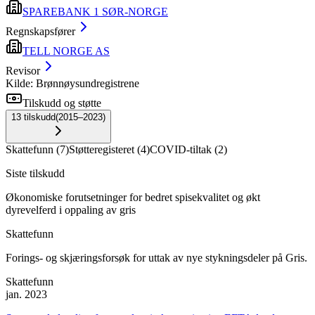
SPAREBANK 1 SØR-NORGE
Regnskapsfører
TELL NORGE AS
Revisor
Kilde: Brønnøysundregistrene
Tilskudd og støtte
13
tilskudd
(
2015–2023
)
Skattefunn
(
7
)
Støtteregisteret
(
4
)
COVID-tiltak
(
2
)
Siste tilskudd
Økonomiske forutsetninger for bedret spisekvalitet og økt
dyrevelferd i oppaling av gris
Skattefunn
Forings- og skjæringsforsøk for uttak av nye stykningsdeler på Gris.
Skattefunn
jan. 2023