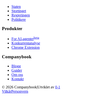
Staten
Stortinget
Regjeringen
Politikere
Produkter
beta
For AI-agenter
Konkurrentanalyse
Chrome Extension
Companybook
Blogg
Guider
Om oss
Kontakt
©
2026
Companybook
|
Utviklet av
0-1
Vilkår
Personvern