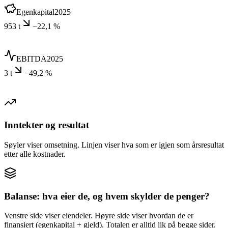
Egenkapital
2025
953 t
−22,1 %
EBITDA
2025
3 t
−49,2 %
Inntekter og resultat
Søyler viser omsetning. Linjen viser hva som er igjen som årsresultat
etter alle kostnader.
Balanse: hva eier de, og hvem skylder de penger?
Venstre side viser eiendeler. Høyre side viser hvordan de er
finansiert (egenkapital + gjeld). Totalen er alltid lik på begge sider.