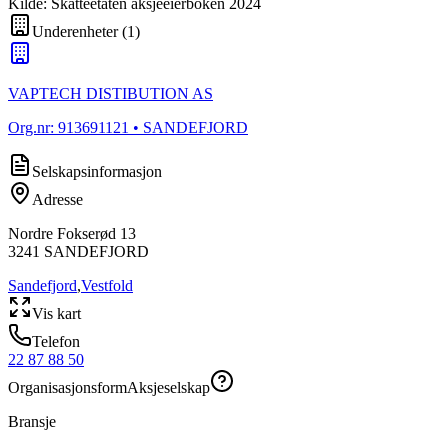
Kilde: Skatteetaten aksjeeierboken 2024
Underenheter
(
1
)
VAPTECH DISTIBUTION AS
Org.nr:
913691121
• SANDEFJORD
Selskapsinformasjon
Adresse
Nordre Fokserød 13
3241
SANDEFJORD
Sandefjord
,
Vestfold
Vis kart
Telefon
22 87 88 50
Organisasjonsform
Aksjeselskap
Bransje