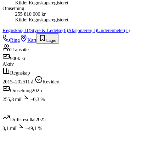
Kilde:
Regnskapsregisteret
Omsetning
255 810 000 kr
Kilde:
Regnskapsregisteret
Regnskap
(
11
)
Styre & Ledelse
(
6
)
Aksjonærer
(
1
)
Underenheter
(
1
)
Ring
Kart
Lagre
21
ansatte
900k kr
Aktiv
Regnskap
2015–2025
11
år
Revidert
Omsetning
2025
255,8 mill
−0,3 %
Driftsresultat
2025
3,1 mill
−49,1 %