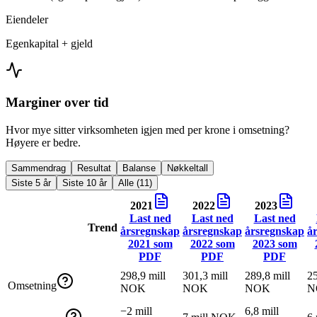
Eiendeler
Egenkapital + gjeld
Marginer over tid
Hvor mye sitter virksomheten igjen med per krone i omsetning?
Høyere er bedre.
Sammendrag
Resultat
Balanse
Nøkkeltall
Siste 5 år
Siste 10 år
Alle (11)
2021
2022
2023
Last ned
Last ned
Last ned
Trend
årsregnskap
årsregnskap
årsregnskap
å
2021
som
2022
som
2023
som
PDF
PDF
PDF
298,9 mill
301,3 mill
289,8 mill
25
Omsetning
NOK
NOK
NOK
N
−2 mill
6,8 mill