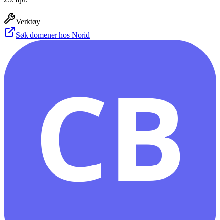
Verktøy
Søk domener hos Norid
CB