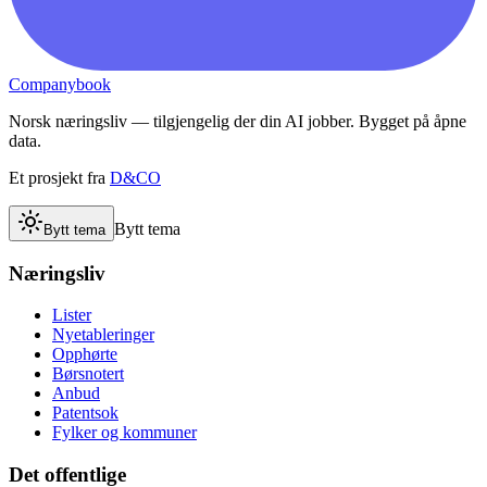
Companybook
Norsk næringsliv — tilgjengelig der din AI jobber. Bygget på åpne
data.
Et prosjekt fra
D&CO
Bytt tema
Bytt tema
Næringsliv
Lister
Nyetableringer
Opphørte
Børsnotert
Anbud
Patentsok
Fylker og kommuner
Det offentlige