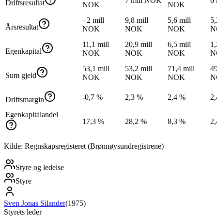
7 mill NOK
6
Driftsresultat
NOK
NOK
−2 mill
9,8 mill
5,6 mill
5,
Årsresultat
NOK
NOK
NOK
N
11,1 mill
20,9 mill
6,5 mill
1,
Egenkapital
NOK
NOK
NOK
N
53,1 mill
53,2 mill
71,4 mill
49
Sum gjeld
NOK
NOK
NOK
N
-0,7 %
2,3 %
2,4 %
2
Driftsmargin
Egenkapitalandel
17,3 %
28,2 %
8,3 %
2
Kilde: Regnskapsregisteret (Brønnøysundregistrene)
Styre og ledelse
Styre
Sven Jonas Silander
(
1975
)
Styrets leder