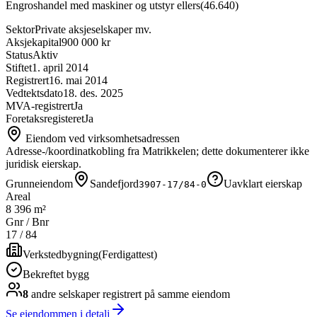
Engroshandel med maskiner og utstyr ellers
(
46.640
)
Sektor
Private aksjeselskaper mv.
Aksjekapital
900 000 kr
Status
Aktiv
Stiftet
1. april 2014
Registrert
16. mai 2014
Vedtektsdato
18. des. 2025
MVA-registrert
Ja
Foretaksregisteret
Ja
Eiendom ved virksomhetsadressen
Adresse-/koordinatkobling fra Matrikkelen; dette dokumenterer ikke
juridisk eierskap.
Grunneiendom
Sandefjord
Uavklart eierskap
3907-17/84-0
Areal
8 396 m²
Gnr / Bnr
17
/
84
Verkstedbygning
(
Ferdigattest
)
Bekreftet bygg
8
andre selskap
er
registrert på samme eiendom
Se eiendommen i detalj