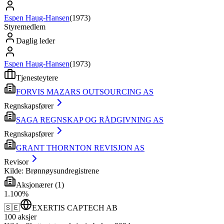
Espen Haug-Hansen
(
1973
)
Styremedlem
Daglig leder
Espen Haug-Hansen
(
1973
)
Tjenesteytere
FORVIS MAZARS OUTSOURCING AS
Regnskapsfører
SAGA REGNSKAP OG RÅDGIVNING AS
Regnskapsfører
GRANT THORNTON REVISJON AS
Revisor
Kilde: Brønnøysundregistrene
Aksjonærer
(
1
)
1
.
100
%
🇸🇪
EXERTIS CAPTECH AB
100
aksjer