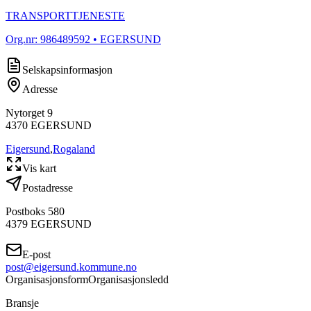
TRANSPORTTJENESTE
Org.nr:
986489592
• EGERSUND
Selskapsinformasjon
Adresse
Nytorget 9
4370
EGERSUND
Eigersund
,
Rogaland
Vis kart
Postadresse
Postboks 580
4379
EGERSUND
E-post
post@eigersund.kommune.no
Organisasjonsform
Organisasjonsledd
Bransje