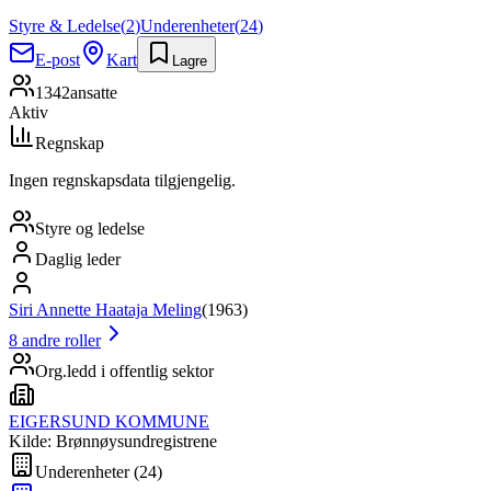
Styre & Ledelse
(
2
)
Underenheter
(
24
)
E-post
Kart
Lagre
1342
ansatte
Aktiv
Regnskap
Ingen regnskapsdata tilgjengelig.
Styre og ledelse
Daglig leder
Siri Annette Haataja Meling
(
1963
)
8
andre roller
Org.ledd i offentlig sektor
EIGERSUND KOMMUNE
Kilde: Brønnøysundregistrene
Underenheter
(
24
)