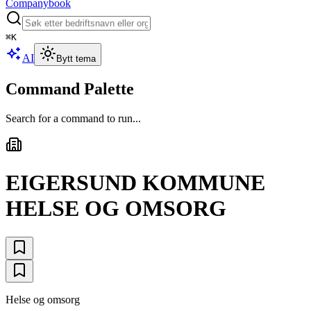
Companybook
⌘
K
AI
Bytt tema
Command Palette
Search for a command to run...
EIGERSUND KOMMUNE
HELSE OG OMSORG
Helse og omsorg