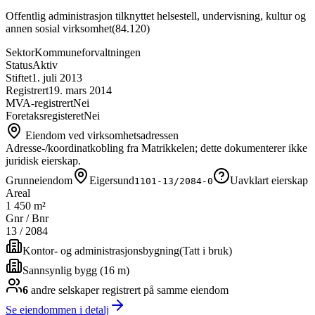
Offentlig administrasjon tilknyttet helsestell, undervisning, kultur og
annen sosial virksomhet
(
84.120
)
Sektor
Kommuneforvaltningen
Status
Aktiv
Stiftet
1. juli 2013
Registrert
19. mars 2014
MVA-registrert
Nei
Foretaksregisteret
Nei
Eiendom ved virksomhetsadressen
Adresse-/koordinatkobling fra Matrikkelen; dette dokumenterer ikke
juridisk eierskap.
Grunneiendom
Eigersund
Uavklart eierskap
1101-13/2084-0
Areal
1 450 m²
Gnr / Bnr
13
/
2084
Kontor- og administrasjonsbygning
(
Tatt i bruk
)
Sannsynlig bygg (16 m)
6
andre selskap
er
registrert på samme eiendom
Se eiendommen i detalj