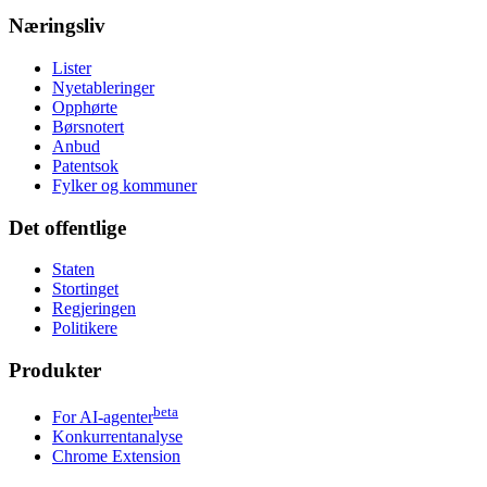
Næringsliv
Lister
Nyetableringer
Opphørte
Børsnotert
Anbud
Patentsok
Fylker og kommuner
Det offentlige
Staten
Stortinget
Regjeringen
Politikere
Produkter
beta
For AI-agenter
Konkurrentanalyse
Chrome Extension