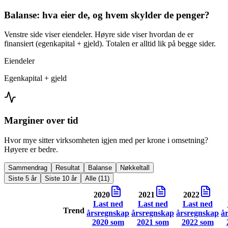
Balanse: hva eier de, og hvem skylder de penger?
Venstre side viser eiendeler. Høyre side viser hvordan de er
finansiert (egenkapital + gjeld). Totalen er alltid lik på begge sider.
Eiendeler
Egenkapital + gjeld
Marginer over tid
Hvor mye sitter virksomheten igjen med per krone i omsetning?
Høyere er bedre.
Sammendrag
Resultat
Balanse
Nøkkeltall
Siste 5 år
Siste 10 år
Alle (11)
2020
2021
2022
Last ned
Last ned
Last ned
Trend
årsregnskap
årsregnskap
årsregnskap
å
2020
som
2021
som
2022
som