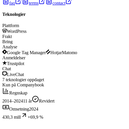
faq
terms
contact
Teknologier
Plattform
WordPress
Frakt
Bring
Analyse
Google Tag Manager
Hotjar
Matomo
Anmeldelser
Trustpilot
Chat
LiveChat
7
teknologier
oppdaget
Kun på Companybook
Regnskap
2014–2024
11
år
Revidert
Omsetning
2024
430,3 mill
+69,9 %