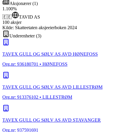
Aksjonærer
(
1
)
1
.
100
%
🇪🇪
TAVID AS
100
aksjer
Kilde: Skatteetaten aksjeeierboken 2024
Underenheter
(
3
)
TAVEX GULL OG SØLV AS AVD HØNEFOSS
Org.nr:
936180701
• HØNEFOSS
TAVEX GULL OG SØLV AS AVD LILLESTRØM
Org.nr:
913376102
• LILLESTRØM
TAVEX GULL OG SØLV AS AVD STAVANGER
Org.nr:
937591691