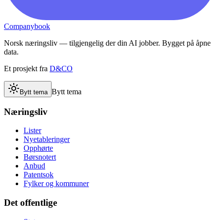
Companybook
Norsk næringsliv — tilgjengelig der din AI jobber. Bygget på åpne
data.
Et prosjekt fra
D&CO
Bytt tema
Bytt tema
Næringsliv
Lister
Nyetableringer
Opphørte
Børsnotert
Anbud
Patentsok
Fylker og kommuner
Det offentlige