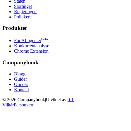
Staten
Stortinget
Regjeringen
Politikere
Produkter
beta
For AI-agenter
Konkurrentanalyse
Chrome Extension
Companybook
Blogg
Guider
Om oss
Kontakt
©
2026
Companybook
|
Utviklet av
0-1
Vilkår
Personvern