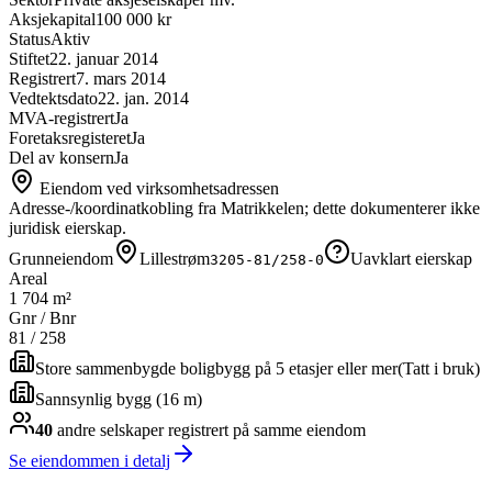
Aksjekapital
100 000 kr
Status
Aktiv
Stiftet
22. januar 2014
Registrert
7. mars 2014
Vedtektsdato
22. jan. 2014
MVA-registrert
Ja
Foretaksregisteret
Ja
Del av konsern
Ja
Eiendom ved virksomhetsadressen
Adresse-/koordinatkobling fra Matrikkelen; dette dokumenterer ikke
juridisk eierskap.
Grunneiendom
Lillestrøm
Uavklart eierskap
3205-81/258-0
Areal
1 704 m²
Gnr / Bnr
81
/
258
Store sammenbygde boligbygg på 5 etasjer eller mer
(
Tatt i bruk
)
Sannsynlig bygg (16 m)
40
andre selskap
er
registrert på samme eiendom
Se eiendommen i detalj