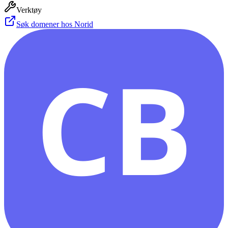
Verktøy
Søk domener hos Norid
CB