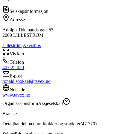
Selskapsinformasjon
Adresse
Adolph Tidemands gate 55
2000
LILLESTRØM
Lillestrøm
,
Akershus
Vis kart
Telefon
407 25 020
E-post
ronald.sookael@tavex.no
Nettside
www.tavex.no
Organisasjonsform
Aksjeselskap
Bransje
Detaljhandel med ur, klokker og smykker
(
47.770
)
Sektor
Private aksjeselskaper mv.