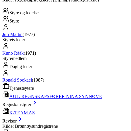
Styre og ledelse
Styre
Jüri Martin
(
1977
)
Styrets leder
Kuno Rääk
(
1971
)
Styremedlem
Daglig leder
Ronald Sookael
(
1987
)
Tjenesteytere
AUT. REGNSKAPSFØRER NINA SYNNØVE
Regnskapsfører
K-TEAM AS
Revisor
Kilde: Brønnøysundregistrene