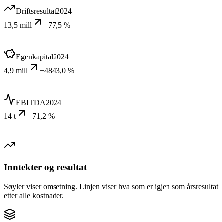
Driftsresultat
2024
13,5 mill
+77,5 %
Egenkapital
2024
4,9 mill
+4843,0 %
EBITDA
2024
14 t
+71,2 %
Inntekter og resultat
Søyler viser omsetning. Linjen viser hva som er igjen som årsresultat
etter alle kostnader.