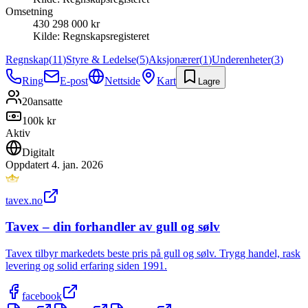
Omsetning
430 298 000 kr
Kilde:
Regnskapsregisteret
Regnskap
(
11
)
Styre & Ledelse
(
5
)
Aksjonærer
(
1
)
Underenheter
(
3
)
Ring
E-post
Nettside
Kart
Lagre
20
ansatte
100k kr
Aktiv
Digitalt
Oppdatert
4. jan. 2026
tavex.no
Tavex – din forhandler av gull og sølv
Tavex tilbyr markedets beste pris på gull og sølv. Trygg handel, rask
levering og solid erfaring siden 1991.
facebook