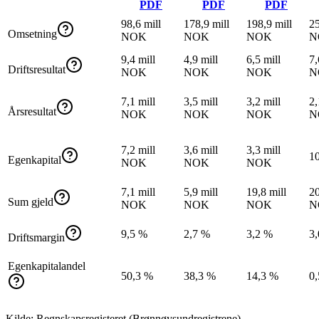
PDF
PDF
PDF
98,6 mill
178,9 mill
198,9 mill
25
Omsetning
NOK
NOK
NOK
N
9,4 mill
4,9 mill
6,5 mill
7,
Driftsresultat
NOK
NOK
NOK
N
7,1 mill
3,5 mill
3,2 mill
2,
Årsresultat
NOK
NOK
NOK
N
7,2 mill
3,6 mill
3,3 mill
1
Egenkapital
NOK
NOK
NOK
7,1 mill
5,9 mill
19,8 mill
20
Sum gjeld
NOK
NOK
NOK
N
9,5 %
2,7 %
3,2 %
3
Driftsmargin
Egenkapitalandel
50,3 %
38,3 %
14,3 %
0
Kilde: Regnskapsregisteret (Brønnøysundregistrene)