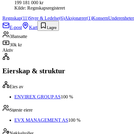
199 181 000 kr
Kilde:
Regnskapsregisteret
Regnskap
(
11
)
Styre & Ledelse
(
6
)
Aksjonærer
(
1
)
Konsern
Underenheter
E-post
Kart
Lagre
38
ansatte
30k kr
Aktiv
Eierskap & struktur
Eies av
ENVIREX GROUP AS
100 %
Største eiere
EVX MANAGEMENT AS
100 %
Nøkkelroller