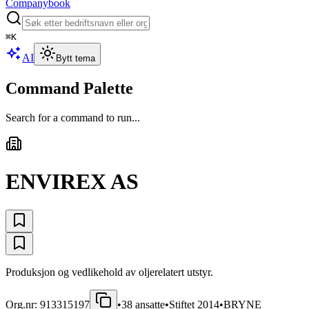
Companybook
⌘
K
AI
Bytt tema
Command Palette
Search for a command to run...
ENVIREX AS
Produksjon og vedlikehold av oljerelatert utstyr.
Org.nr:
913315197
•
38
ansatte
•
Stiftet
2014
•
BRYNE