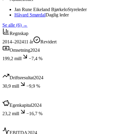
Jan Rune Eikeland Bjørkelo
Styreleder
Håvard Smørdal
Daglig leder
Se alle (6)
→
Regnskap
2014–2024
11
år
Revidert
Omsetning
2024
199,2 mill
−7,4 %
Driftsresultat
2024
30,9 mill
−9,9 %
Egenkapital
2024
23,2 mill
−16,7 %
EBITDA
2024