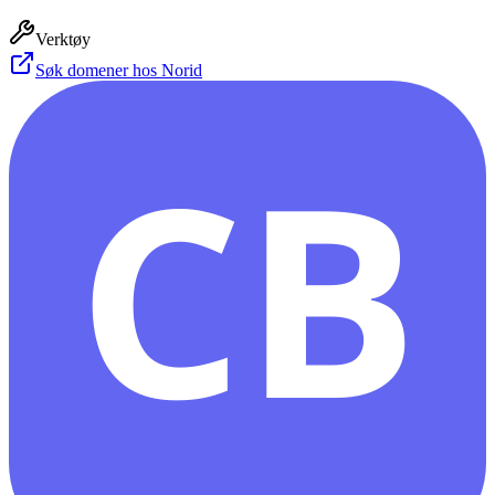
Verktøy
Søk domener hos Norid
CB