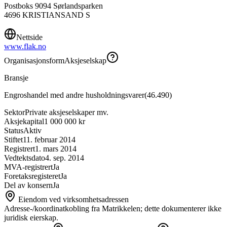
Postboks 9094 Sørlandsparken
4696
KRISTIANSAND S
Nettside
www.flak.no
Organisasjonsform
Aksjeselskap
Bransje
Engroshandel med andre husholdningsvarer
(
46.490
)
Sektor
Private aksjeselskaper mv.
Aksjekapital
1 000 000 kr
Status
Aktiv
Stiftet
11. februar 2014
Registrert
1. mars 2014
Vedtektsdato
4. sep. 2014
MVA-registrert
Ja
Foretaksregisteret
Ja
Del av konsern
Ja
Eiendom ved virksomhetsadressen
Adresse-/koordinatkobling fra Matrikkelen; dette dokumenterer ikke
juridisk eierskap.