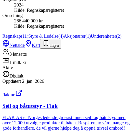
2024
Kilde:
Regnskapsregisteret
Omsetning
266 440 000 kr
Kilde:
Regnskapsregisteret
Regnskap
(
11
)
Styre & Ledelse
(
4
)
Aksjonærer
(
1
)
Underenheter
(
2
)
Nettside
Kart
Lagre
34
ansatte
1 mill. kr
Aktiv
Digitalt
Oppdatert
2. jan. 2026
flak.no
Seil og båtutstyr - Flak
FLAK AS er Norges ledende grossist innen seil- og båtutstyr, med
over 12.000 utvalgte produkter til båten. Besøk en av våre mange og
gode forhandlere, de vil gjerne hjelpe deg å oppnå trivsel ombord!