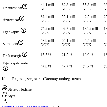
44,1 mill
69,3 mill
55,3 mill
33
Driftsresultat
NOK
NOK
NOK
N
32,4 mill
55,1 mill
42,5 mill
25
Årsresultat
NOK
NOK
NOK
N
74,2 mill
92,7 mill
135,2 mill
13
Egenkapital
NOK
NOK
NOK
N
53,9 mill
65,1 mill
45,5 mill
49
Sum gjeld
NOK
NOK
NOK
N
17,7 %
21,5 %
19,0 %
1
Driftsmargin
Egenkapitalandel
57,9 %
58,7 %
74,8 %
7
Kilde: Regnskapsregisteret (Brønnøysundregistrene)
Styre og ledelse
Styre
Martin Rudolf Engberg Kasten
(
1967
)