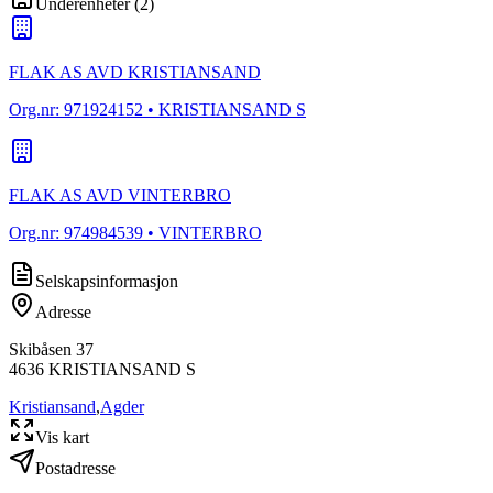
Underenheter
(
2
)
FLAK AS AVD KRISTIANSAND
Org.nr:
971924152
• KRISTIANSAND S
FLAK AS AVD VINTERBRO
Org.nr:
974984539
• VINTERBRO
Selskapsinformasjon
Adresse
Skibåsen 37
4636
KRISTIANSAND S
Kristiansand
,
Agder
Vis kart
Postadresse