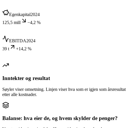
Egenkapital
2024
125,5 mill
−4,2 %
EBITDA
2024
39 t
+14,2 %
Inntekter og resultat
Søyler viser omsetning. Linjen viser hva som er igjen som årsresultat
etter alle kostnader.
Balanse: hva eier de, og hvem skylder de penger?