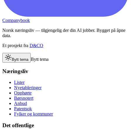
Companybook
Norsk næringsliv — tilgjengelig der din AI jobber. Bygget på åpne
data.
Et prosjekt fra
D&CO
Bytt tema
Bytt tema
Næringsliv
Lister
Nyetableringer
Opphørte
Børsnotert
Anbud
Patentsok
Fylker og kommuner
Det offentlige