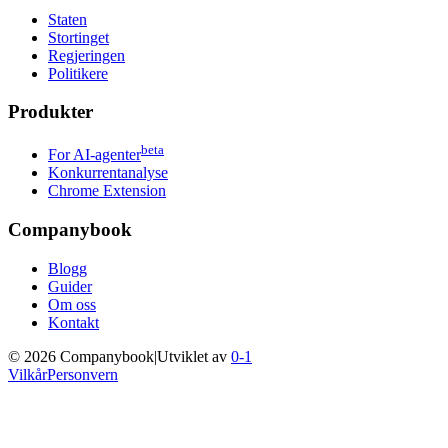
Staten
Stortinget
Regjeringen
Politikere
Produkter
beta
For AI-agenter
Konkurrentanalyse
Chrome Extension
Companybook
Blogg
Guider
Om oss
Kontakt
©
2026
Companybook
|
Utviklet av
0-1
Vilkår
Personvern