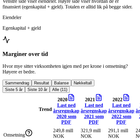
Venstre side viser eiendeler. Høyre side viser hvordan de er
finansiert (egenkapital + gjeld). Totalen er alltid lik på begge sider.
Eiendeler
Egenkapital + gjeld
Marginer over tid
Hvor mye sitter virksomheten igjen med per krone i omsetning?
Høyere er bedre.
Sammendrag
Resultat
Balanse
Nøkkeltall
Siste 5 år
Siste 10 år
Alle (11)
2020
2021
2022
Last ned
Last ned
Last ned
Trend
årsregnskap
årsregnskap
årsregnskap
å
2020
som
2021
som
2022
som
PDF
PDF
PDF
249,8 mill
321,9 mill
291,1 mill
24
Omsetning
NOK
NOK
NOK
N