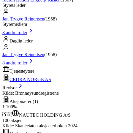
Styrets leder
Jan Trygve Reinertsen
(
1958
)
Styremedlem
8
andre roller
Daglig leder
Jan Trygve Reinertsen
(
1958
)
8
andre roller
Tjenesteytere
CEDRA NORGE AS
Revisor
Kilde: Brønnøysundregistrene
Aksjonærer
(
1
)
1
.
100
%
🇩🇰
NAUTEC HOLDING A/S
100
aksjer
Kilde: Skatteetaten aksjeeierboken 2024