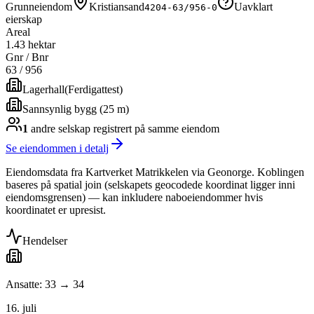
Grunneiendom
Kristiansand
Uavklart
4204-63/956-0
eierskap
Areal
1.43 hektar
Gnr / Bnr
63
/
956
Lagerhall
(
Ferdigattest
)
Sannsynlig bygg (25 m)
1
andre selskap
registrert på samme eiendom
Se eiendommen i detalj
Eiendomsdata fra Kartverket Matrikkelen via Geonorge. Koblingen
baseres på spatial join (selskapets geocodede koordinat ligger inni
eiendomsgrensen) — kan inkludere naboeiendommer hvis
koordinatet er upresist.
Hendelser
Ansatte: 33 → 34
16. juli