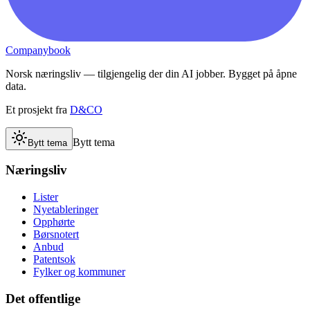
Companybook
Norsk næringsliv — tilgjengelig der din AI jobber. Bygget på åpne
data.
Et prosjekt fra
D&CO
Bytt tema
Bytt tema
Næringsliv
Lister
Nyetableringer
Opphørte
Børsnotert
Anbud
Patentsok
Fylker og kommuner
Det offentlige