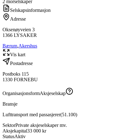
2
morselskap
er
Selskapsinformasjon
Adresse
Oksenøyveien 3
1366
LYSAKER
Bærum
,
Akershus
Vis kart
Postadresse
Postboks 115
1330
FORNEBU
Organisasjonsform
Aksjeselskap
Bransje
Lufttransport med passasjerer
(
51.100
)
Sektor
Private aksjeselskaper mv.
Aksjekapital
33 000 kr
Status
Aktiv