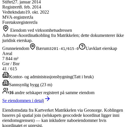
Stiftet
27. januar 2014
Registrert
8. feb. 2014
Vedtektsdato
19. okt. 2022
MVA-registrert
Ja
Foretaksregisteret
Ja
Eiendom ved virksomhetsadressen
Adresse-/koordinatkobling fra Matrikkelen; dette dokumenterer ikke
juridisk eierskap.
Grunneiendom
Bærum
Uavklart eierskap
3201-41/615-0
Areal
7 844 m²
Gnr / Bnr
41
/
615
Kontor- og administrasjonsbygning
(
Tatt i bruk
)
Sannsynlig bygg (23 m)
16
andre selskap
er
registrert på samme eiendom
Se eiendommen i detalj
Eiendomsdata fra Kartverket Matrikkelen via Geonorge. Koblingen
baseres på spatial join (selskapets geocodede koordinat ligger inni
eiendomsgrensen) — kan inkludere naboeiendommer hvis
koordinatet er upresist.