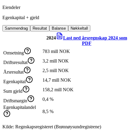
Eiendeler
Egenkapital + gjeld
Sammendrag
Resultat
Balanse
Nøkkeltall
2024
Last ned årsregnskap
2024
som
PDF
783 mill NOK
Omsetning
3,2 mill NOK
Driftsresultat
2,5 mill NOK
Årsresultat
14,7 mill NOK
Egenkapital
158,2 mill NOK
Sum gjeld
0,4 %
Driftsmargin
Egenkapitalandel
8,5 %
Kilde: Regnskapsregisteret (Brønnøysundregistrene)