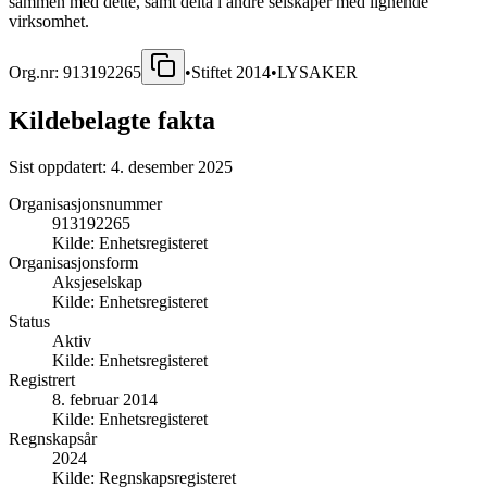
sammen med dette, samt delta i andre selskaper med lignende
virksomhet.
Org.nr:
913192265
•
Stiftet
2014
•
LYSAKER
Kildebelagte fakta
Sist oppdatert:
4. desember 2025
Organisasjonsnummer
913192265
Kilde:
Enhetsregisteret
Organisasjonsform
Aksjeselskap
Kilde:
Enhetsregisteret
Status
Aktiv
Kilde:
Enhetsregisteret
Registrert
8. februar 2014
Kilde:
Enhetsregisteret
Regnskapsår
2024
Kilde:
Regnskapsregisteret