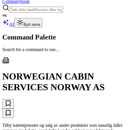
Companybook
⌘
K
AI
Bytt tema
Command Palette
Search for a command to run...
NORWEGIAN CABIN
SERVICES NORWAY AS
Tilby kabintjenester og salg av andre produkter som naturlig faller