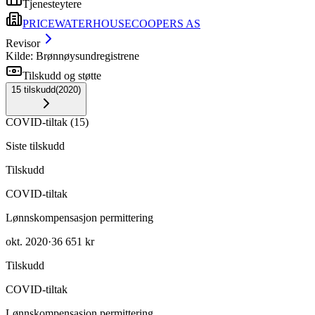
Tjenesteytere
PRICEWATERHOUSECOOPERS AS
Revisor
Kilde: Brønnøysundregistrene
Tilskudd og støtte
15
tilskudd
(
2020
)
COVID-tiltak
(
15
)
Siste tilskudd
Tilskudd
COVID-tiltak
Lønnskompensasjon permittering
okt. 2020
·
36 651 kr
Tilskudd
COVID-tiltak
Lønnskompensasjon permittering