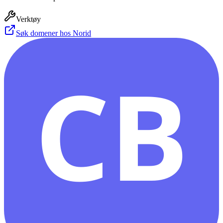
Verktøy
Søk domener hos Norid
CB