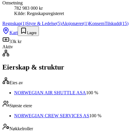
Omsetning
782 983 000 kr
Kilde:
Regnskapsregisteret
Regnskap
(
1
)
Styre & Ledelse
(
5
)
Aksjonærer
(
1
)
Konsern
Tilskudd
(
15
)
Kart
Lagre
33k kr
Aktiv
Eierskap & struktur
Eies av
NORWEGIAN AIR SHUTTLE ASA
100 %
Største eiere
NORWEGIAN CREW SERVICES AS
100 %
Nøkkelroller