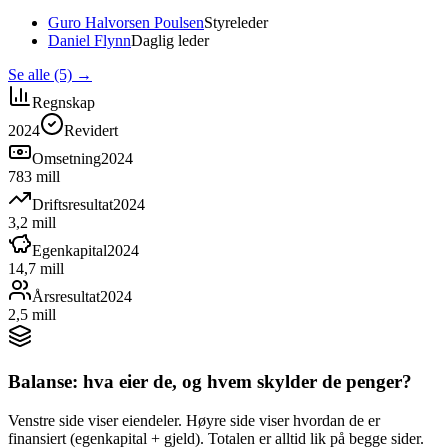
Guro Halvorsen Poulsen
Styreleder
Daniel Flynn
Daglig leder
Se alle (5)
→
Regnskap
2024
Revidert
Omsetning
2024
783 mill
Driftsresultat
2024
3,2 mill
Egenkapital
2024
14,7 mill
Årsresultat
2024
2,5 mill
Balanse: hva eier de, og hvem skylder de penger?
Venstre side viser eiendeler. Høyre side viser hvordan de er
finansiert (egenkapital + gjeld). Totalen er alltid lik på begge sider.